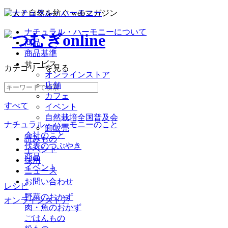
ナチュラル・ハーモニーについて
商品
商品基準
サービス
カテゴリー
を見る
オンラインストア
店舗
カフェ
すべて
イベント
自然栽培全国普及会
ナチュラル・ハーモニーのこと
卸販売
会社のこと
読みもの
代表のつぶやき
イベント
商品
採用
イベント
ニュース
お問い合わせ
レシピ
野菜のおかず
オンラインストア
肉・魚のおかず
ごはんもの