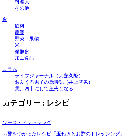
料理人
その他
食
飲料
農業
野菜・果物
米
発酵食
加工食品
コラム
ライフジャーナル（大類久隆）
おふくろ男子の歳時記（井上智晃）
我、四十にして主夫となる
カテゴリー : レシピ
ソース・ドレッシング
お酢をつかったレシピ「玉ねぎとお酢のドレッシング」