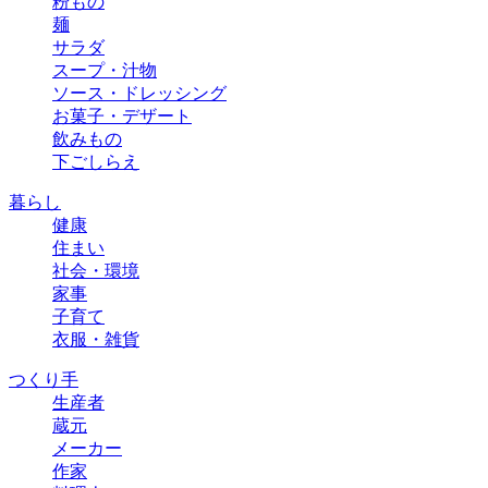
粉もの
麺
サラダ
スープ・汁物
ソース・ドレッシング
お菓子・デザート
飲みもの
下ごしらえ
暮らし
健康
住まい
社会・環境
家事
子育て
衣服・雑貨
つくり手
生産者
蔵元
メーカー
作家