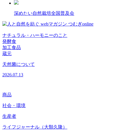
深めたい
自然栽培全国普及会
商品
米
自然栽培のお米ができるまで
2024.11.11
商品
社会・環境
生産者
ライフジャーナル（大類久隆）