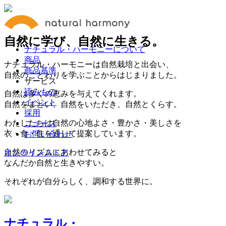
自然に学び、
自然に生きる。
ナチュラル・ハーモニーについて
商品
ナチュラル・ハーモニーは自然栽培と出会い、
商品基準
自然のことわりを学ぶことからはじまりました。
サービス
読みもの
自然は多くの恵みを与えてくれます。
イベント
自然をまとい、自然をいただき、自然とくらす。
採用
わたしたちは自然の心地よさ・豊かさ・美しさを
ニュース
衣・食・住を通して提案しています。
お問い合わせ
自然のリズムにあわせてみると
オンラインストア
なんだか自然と生きやすい。
それぞれが自分らしく、調和する世界に。
ナチュラル・