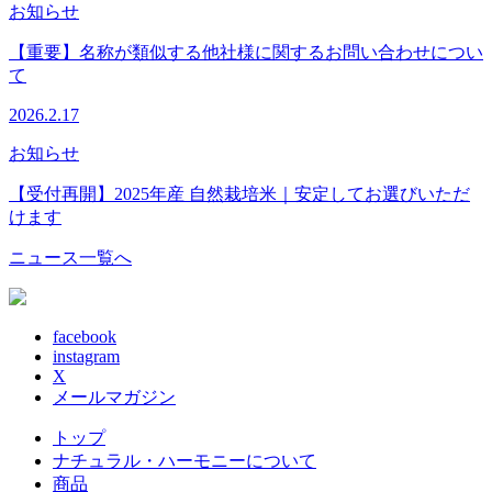
お知らせ
【重要】名称が類似する他社様に関するお問い合わせについ
て
2026.2.17
お知らせ
【受付再開】2025年産 自然栽培米｜安定してお選びいただ
けます
ニュース一覧へ
facebook
instagram
X
メールマガジン
トップ
ナチュラル・ハーモニーについて
商品