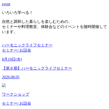
event
い
ろ
い
ろ
学
べ
る
！
自然と調和した暮らしを楽しむための、
セミナーや料理教室、体験会などのイベントを随時開催して
います。
料理教室
9月17日(木)
おいしいサロン ～自然栽培野
フセミナー
2026.07.31
ワークショップ
セミナー/ お話会