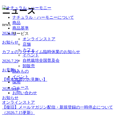
ニュース
ナチュラル・ハーモニーについて
商品
news
商品基準
2026.8.1
サービス
オンラインストア
お知らせ
店舗
カフェ
カフェのランチタイム臨時休業のお知らせ
イベント
自然栽培全国普及会
2026.7.29
卸販売
お見舞い
読みもの
イベント
【熊本地震のお見舞い】
採用
ニュース
2026.6.18
お問い合わせ
お知らせ
オンラインストア
【復旧】メールマガジン配信・新規登録の一時停止について
（2026.7.15更新）