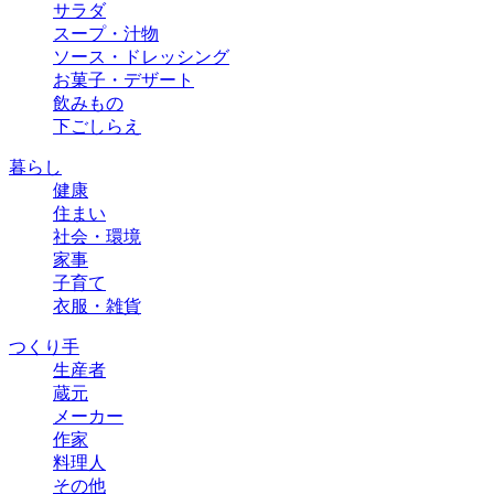
サラダ
スープ・汁物
ソース・ドレッシング
お菓子・デザート
飲みもの
下ごしらえ
暮らし
健康
住まい
社会・環境
家事
子育て
衣服・雑貨
つくり手
生産者
蔵元
メーカー
作家
料理人
その他