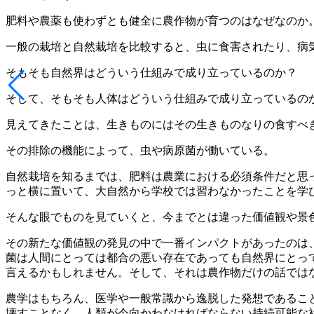
肥料や農薬も使わずとも健全に農作物が育つのはなぜなのか
一般の栽培と自然栽培を比較すると、虫に食害されたり、病
そもそも自然界はどういう仕組みで成り立っているのか？
そして、そもそも人体はどういう仕組みで成り立っているの
見えてきたことは、生きものにはその生きものなりの食すべ
その排除の機能によって、虫や病原菌が働いている。
自然栽培を知るまでは、肥料は農業における必須条件だと思
っと横に置いて、大自然から学校では習わなかったことを学
そんな眼でものを見ていくと、今までとは違った価値観や景
その新たな価値観の発見の中で一番インパクトがあったのは
菌は人間にとっては都合の悪い存在であっても自然界にとっ
言えるかもしれません。そして、それは農作物だけの話では
農学はもちろん、医学や一般常識から逸脱した発想であるこ
壊すことなく、人類が今向かわなければならない持続可能な