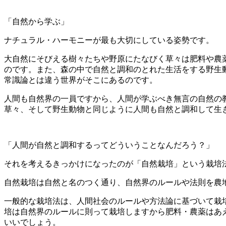
「自然から学ぶ」
ナチュラル・ハーモニーが最も大切にしている姿勢です。
大自然にそびえる樹々たちや野原にたなびく草々は肥料や農
のです。また、森の中で自然と調和のとれた生活をする野生
常識論とは違う世界がそこにあるのです。
人間も自然界の一員ですから、人間が学ぶべき無言の自然の
草々、そして野生動物と同じように人間も自然と調和して生
「人間が自然と調和するってどういうことなんだろう？」
それを考えるきっかけになったのが「自然栽培」という栽培
自然栽培は自然と名のつく通り、自然界のルールや法則を農
一般的な栽培法は、人間社会のルールや方法論に基づいて栽
培は自然界のルールに則って栽培しますから肥料・農薬はあ
いいでしょう。