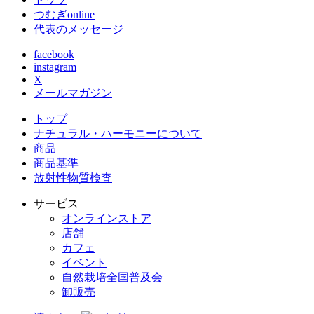
つむぎonline
代表のメッセージ
facebook
instagram
X
メールマガジン
トップ
ナチュラル・ハーモニーについて
商品
商品基準
放射性物質検査
サービス
オンラインストア
店舗
カフェ
イベント
自然栽培全国普及会
卸販売