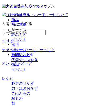
ナチュラル・ハーモニーについて
商品
カテゴリー
を見る
商品基準
サービス
読みもの
イベント
すべて
採用
ニュース
ナチュラル・ハーモニーのこと
お問い合わせ
会社のこと
代表のつぶやき
オンラインストア
商品
イベント
レシピ
野菜のおかず
肉・魚のおかず
ごはんもの
粉もの
麺