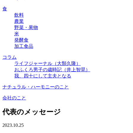
食
飲料
農業
野菜・果物
米
発酵食
加工食品
コラム
ライフジャーナル（大類久隆）
おふくろ男子の歳時記（井上智晃）
我、四十にして主夫となる
ナチュラル・ハーモニーのこと
会社のこと
代表のメッセージ
2023.10.25