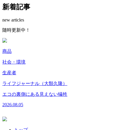
新着記事
new articles
随
時
更
新
中
！
商品
社会・環境
生産者
ライフジャーナル（大類久隆）
エコの裏側にある見えない犠牲
2026.08.05
トップ