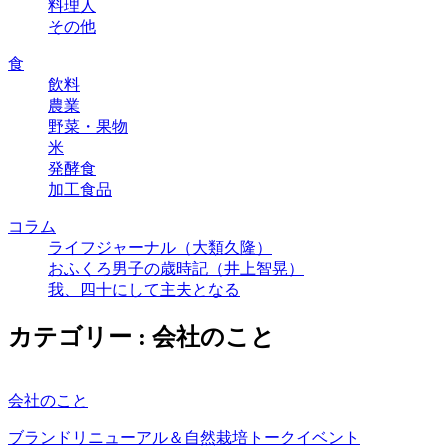
料理人
その他
食
飲料
農業
野菜・果物
米
発酵食
加工食品
コラム
ライフジャーナル（大類久隆）
おふくろ男子の歳時記（井上智晃）
我、四十にして主夫となる
カテゴリー : 会社のこと
会社のこと
ブランドリニューアル＆自然栽培トークイベント