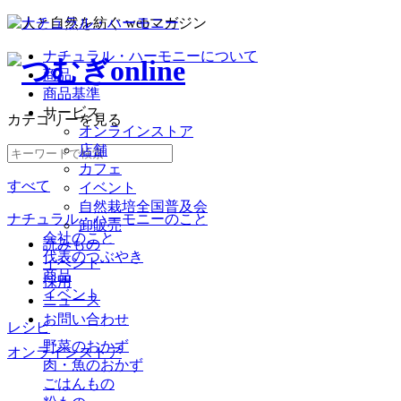
ナチュラル・ハーモニーについて
商品
商品基準
サービス
カテゴリー
を見る
オンラインストア
店舗
カフェ
すべて
イベント
自然栽培全国普及会
ナチュラル・ハーモニーのこと
卸販売
会社のこと
読みもの
代表のつぶやき
イベント
商品
採用
イベント
ニュース
お問い合わせ
レシピ
野菜のおかず
オンラインストア
肉・魚のおかず
ごはんもの