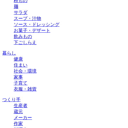
粉もの
麺
サラダ
スープ・汁物
ソース・ドレッシング
お菓子・デザート
飲みもの
下ごしらえ
暮らし
健康
住まい
社会・環境
家事
子育て
衣服・雑貨
つくり手
生産者
蔵元
メーカー
作家