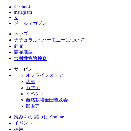
facebook
instagram
X
メールマガジン
トップ
ナチュラル・ハーモニーについて
商品
商品基準
放射性物質検査
サービス
オンラインストア
店舗
カフェ
イベント
自然栽培全国普及会
卸販売
読みもの
イベント
採用