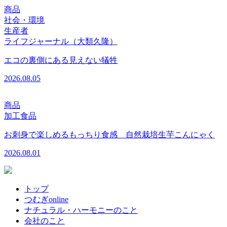
商品
社会・環境
生産者
ライフジャーナル（大類久隆）
エコの裏側にある見えない犠牲
2026.08.05
商品
加工食品
お刺身で楽しめるもっちり食感 自然栽培生芋こんにゃく
2026.08.01
トップ
つむぎonline
ナチュラル・ハーモニーのこと
会社のこと