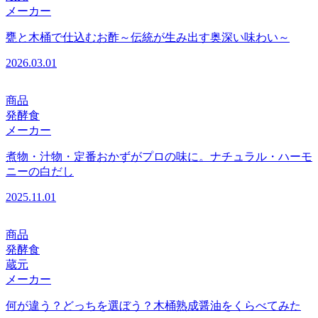
メーカー
甕と木桶で仕込むお酢～伝統が生み出す奥深い味わい～
2026.03.01
商品
発酵食
メーカー
煮物・汁物・定番おかずがプロの味に。ナチュラル・ハーモ
ニーの白だし
2025.11.01
商品
発酵食
蔵元
メーカー
何が違う？どっちを選ぼう？木桶熟成醤油をくらべてみた