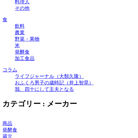
料理人
その他
食
飲料
農業
野菜・果物
米
発酵食
加工食品
コラム
ライフジャーナル（大類久隆）
おふくろ男子の歳時記（井上智晃）
我、四十にして主夫となる
カテゴリー : メーカー
商品
発酵食
蔵元