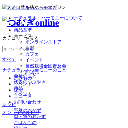
ナチュラル・ハーモニーについて
商品
商品基準
サービス
カテゴリー
を見る
オンラインストア
店舗
カフェ
すべて
イベント
自然栽培全国普及会
ナチュラル・ハーモニーのこと
卸販売
会社のこと
読みもの
代表のつぶやき
イベント
商品
採用
イベント
ニュース
お問い合わせ
レシピ
野菜のおかず
オンラインストア
肉・魚のおかず
ごはんもの