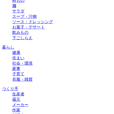
粉もの
麺
サラダ
スープ・汁物
ソース・ドレッシング
お菓子・デザート
飲みもの
下ごしらえ
暮らし
健康
住まい
社会・環境
家事
子育て
衣服・雑貨
つくり手
生産者
蔵元
メーカー
作家