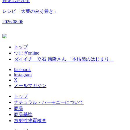
野菜のおかず
レシピ「大葉のみそ巻き」
2026.08.06
トップ
つむぎonline
ダイイチ 立石 康隆さん 「本枯節のはじまり」
facebook
instagram
X
メールマガジン
トップ
ナチュラル・ハーモニーについて
商品
商品基準
放射性物質検査