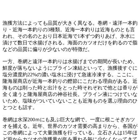
漁獲方法によっても品質が大きく異なる。巻網・遠洋一本釣
り・近海一本釣りの3種類。近海一本釣りは近海ものとも言
われ、その名のとおり日本近海で1本ずつ釣りあげ、氷水に
漬けて数日で水揚げされる。海面のカツオだけを釣るので脂
などの品質に偏りが少ないのが特徴だ。
一方、巻網と遠洋一本釣りは水揚げまでの期間が長いため、
鮮度が落ちないようにブライン凍結といって、漁獲後すぐに
塩分濃度約22%の濃い塩水に浸けて急速冷凍する。ここに、
隆海屋商店が近海一本釣りの鰹節にこだわる理由がある。近
海ものは削った時と出汁をとった時それぞれで他とは香りが
全く違うと隆海屋商店の神谷社長。ブライン液につけていな
いため、塩味がついていないことも近海ものを選ぶ理由のひ
とつとも話す。
巻網は水深200ｍにも及ぶ巨大な網で、一度に根こそぎカツ
オを捕える。近年、世界のカツオ需要の高まりから、各国が
この巻網によって大量漁獲を行っている。立石さんは15年ほ
ど前からカツオの漁獲量が年を重ねる毎に少なくなってきて