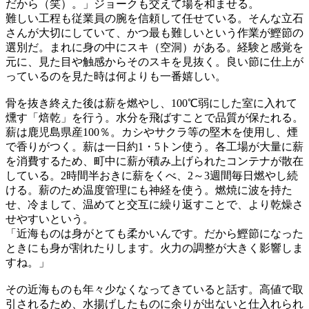
だから（笑）。」ジョークも交えて場を和ませる。
難しい工程も従業員の腕を信頼して任せている。そんな立石
さんが大切にしていて、かつ最も難しいという作業が鰹節の
選別だ。まれに身の中にスキ（空洞）がある。経験と感覚を
元に、見た目や触感からそのスキを見抜く。良い節に仕上が
っているのを見た時は何よりも一番嬉しい。
骨を抜き終えた後は薪を燃やし、100℃弱にした室に入れて
燻す「焙乾」を行う。水分を飛ばすことで品質が保たれる。
薪は鹿児島県産100％。カシやサクラ等の堅木を使用し、煙
で香りがつく。薪は一日約1・5トン使う。各工場が大量に薪
を消費するため、町中に薪が積み上げられたコンテナが散在
している。2時間半おきに薪をくべ、2～3週間毎日燃やし続
ける。薪のため温度管理にも神経を使う。燃焼に波を持た
せ、冷まして、温めてと交互に繰り返すことで、より乾燥さ
せやすいという。
「近海ものは身がとても柔かいんです。だから鰹節になった
ときにも身が割れたりします。火力の調整が大きく影響しま
すね。」
その近海ものも年々少なくなってきていると話す。高値で取
引されるため、水揚げしたものに余りが出ないと仕入れられ