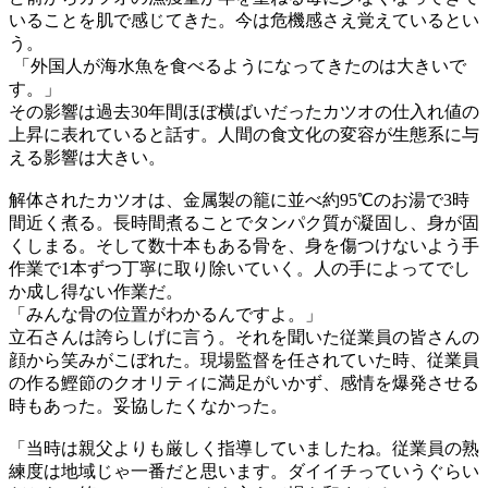
いることを肌で感じてきた。今は危機感さえ覚えているとい
う。
「外国人が海水魚を食べるようになってきたのは大きいで
す。」
その影響は過去30年間ほぼ横ばいだったカツオの仕入れ値の
上昇に表れていると話す。人間の食文化の変容が生態系に与
える影響は大きい。
解体されたカツオは、金属製の籠に並べ約95℃のお湯で3時
間近く煮る。長時間煮ることでタンパク質が凝固し、身が固
くしまる。そして数十本もある骨を、身を傷つけないよう手
作業で1本ずつ丁寧に取り除いていく。人の手によってでし
か成し得ない作業だ。
「みんな骨の位置がわかるんですよ。」
立石さんは誇らしげに言う。それを聞いた従業員の皆さんの
顔から笑みがこぼれた。現場監督を任されていた時、従業員
の作る鰹節のクオリティに満足がいかず、感情を爆発させる
時もあった。妥協したくなかった。
「当時は親父よりも厳しく指導していましたね。従業員の熟
練度は地域じゃ一番だと思います。ダイイチっていうぐらい