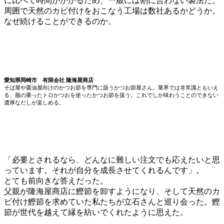
に比べて時間がかかるため、一般には割に合わない製法だ。
周囲で天然のカビ付けをおこなう工場は数社あるかどうか。
なぜ続けることができるのか。
愛知県岡崎市 有限会社 隆海屋商店
そば屋や醤油屋向けのかつお節を専門に扱うかつお節屋さん。業界では非常識ともいえ
る、脂の乗ったトロかつおを使ったかつお節を扱う。これでしか味わうことのできない
濃厚なだしが楽しめる。
「必要とされるなら、どんなに難しい注文でも応えたいと思
っています。それが自分を成長させてくれるんです」。
とても前向きな答えだった。
父親が隆海屋商店に鰹節を卸すようになり、そして天然のカ
ビ付け鰹節を求めていた私たちが立石さんと巡り会った。鰹
節が世代を越えて縁を紡いでくれたように思えた。