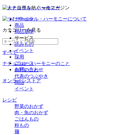
ナチュラル・ハーモニーについて
商品
カテゴリー
を見る
商品基準
サービス
読みもの
イベント
すべて
採用
ニュース
ナチュラル・ハーモニーのこと
お問い合わせ
会社のこと
代表のつぶやき
オンラインストア
商品
イベント
レシピ
野菜のおかず
肉・魚のおかず
ごはんもの
粉もの
麺