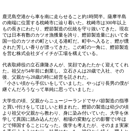
鹿児島空港から車を南に走らせること約1時間半。薩摩半島
の南端に位置する枕崎市に辿り着いた。枕崎市は300年以上
もの長きにわたり、鰹節製造の伝統を守り抜いてきた。現在
では日本有数のカツオ漁獲量を誇り、鰹節製造量において全
国一位のカツオの町といえる港町だ。町中へ入ると、鰹が燻
された芳しい香りが漂ってきた。この町の一角に、鰹節製造
を営む株式会社ダイイチが工場を構えている。
代表取締役の立石康隆さんが、笑顔であたたかく迎えてくれ
た。祖父が54年前に創業し、立石さんは20歳で入社、その
後、父親から28歳の時に経営を託された。
「小さい頃から手伝いをしていました。やっぱり長男の僕が
継ぐんだろうなって単純に思っていました」
大学生の頃、父親からニュージーランドでサバ節製造の指導
と買い付けをしてほしいと頼まれた。鰹節の製造は幼少の頃
より祖父や父親から教わり、身に染み付いていた。大学を休
学して異国に踏み込んだが、相場の変動などの影響で1年ほ
どで帰国することになった。復学も考えたが、そのまま実家