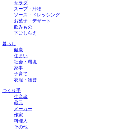
サラダ
スープ・汁物
ソース・ドレッシング
お菓子・デザート
飲みもの
下ごしらえ
暮らし
健康
住まい
社会・環境
家事
子育て
衣服・雑貨
つくり手
生産者
蔵元
メーカー
作家
料理人
その他