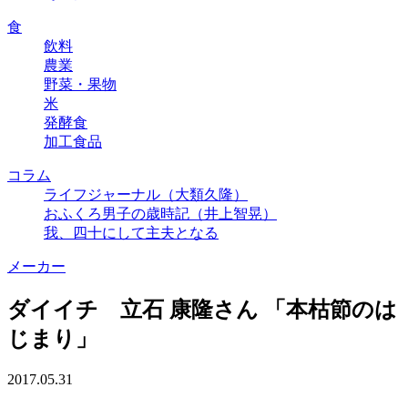
食
飲料
農業
野菜・果物
米
発酵食
加工食品
コラム
ライフジャーナル（大類久隆）
おふくろ男子の歳時記（井上智晃）
我、四十にして主夫となる
メーカー
ダイイチ 立石 康隆さん 「本枯節のは
じまり」
2017.05.31