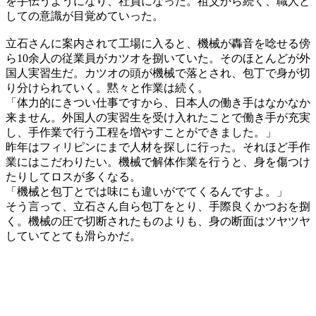
を手伝うようになり、社員になった。祖父から続く、職人と
しての意識が目覚めていった。
立石さんに案内されて工場に入ると、機械が轟音を唸せる傍
ら10余人の従業員がカツオを捌いていた。そのほとんどが外
国人実習生だ。カツオの頭が機械で落とされ、包丁で身が切
り分けられていく。黙々と作業は続く。
「体力的にきつい仕事ですから、日本人の働き手はなかなか
来ません。外国人の実習生を受け入れたことで働き手が充実
し、手作業で行う工程を増やすことができました。」
昨年はフィリピンにまで人材を探しに行った。それほど手作
業にはこだわりたい。機械で解体作業を行うと、身を傷つけ
たりしてロスが多くなる。
「機械と包丁とでは味にも違いがでてくるんですよ。」
そう言って、立石さん自ら包丁をとり、手際良くかつおを捌
く。機械の圧で切断されたものよりも、身の断面はツヤツヤ
していてとても滑らかだ。