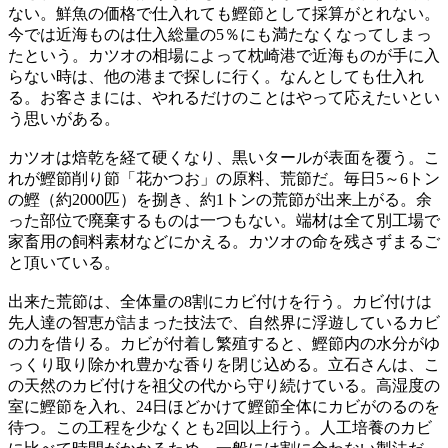
ない。鮮魚の価格で仕入れても鰹節として採算がとれない。
今では近海ものは仕入総量の5％にも満たなくなってしまっ
たという。カツオの相場によって枕崎港で近海ものが手に入
らない時は、他の港まで探しに行く。なんとしても仕入れ
る。お客さまには、やれるだけのことはやって応えたいとい
う思いがある。
カツオは焙乾を経て硬くなり、黒いタールが表面を覆う。こ
れが鰹節削り節「花かつお」の原料、荒節だ。毎日5～6トン
の鰹（約2000匹）を捌き、約1トンの荒節が出来上がる。余
った部位で廃棄するものは一つもない。端材は全て別工場で
家畜用の飼料素材などにかえる。カツオの命を残さずまるご
と頂いている。
出来た荒節は、全体量の8割にカビ付けを行う。カビ付けは
先人達の智恵が詰まった技法で、自然界に浮遊しているカビ
の力を借りる。カビが付着し繁殖すると、鰹節内の水分がゆ
っくり取り除かれ豊かな香りを閉じ込める。立石さんは、こ
の天然のカビ付けを祖父の代から守り続けている。高湿度の
室に鰹節を入れ、24日ほどかけて鰹節全体にカビがのるのを
待つ。この工程を少なくとも2回以上行う。人工培養のカビ