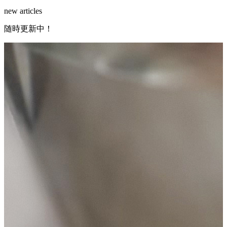
new articles
随
時
更
新
中
！
2