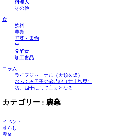
料理人
その他
食
飲料
農業
野菜・果物
米
発酵食
加工食品
コラム
ライフジャーナル（大類久隆）
おふくろ男子の歳時記（井上智晃）
我、四十にして主夫となる
カテゴリー : 農業
イベント
暮らし
農業