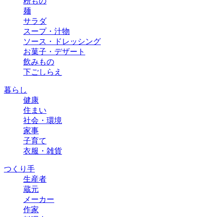
粉もの
麺
サラダ
スープ・汁物
ソース・ドレッシング
お菓子・デザート
飲みもの
下ごしらえ
暮らし
健康
住まい
社会・環境
家事
子育て
衣服・雑貨
つくり手
生産者
蔵元
メーカー
作家