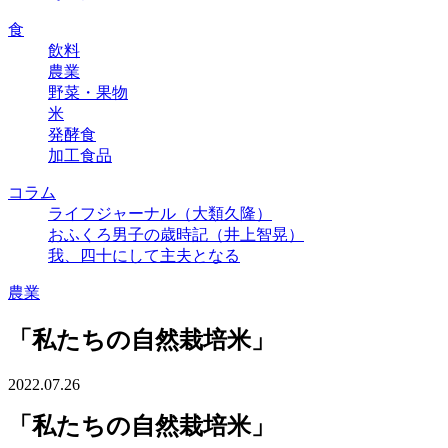
食
飲料
農業
野菜・果物
米
発酵食
加工食品
コラム
ライフジャーナル（大類久隆）
おふくろ男子の歳時記（井上智晃）
我、四十にして主夫となる
農業
「私たちの自然栽培米」
2022.07.26
「私たちの自然栽培米」