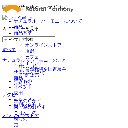
ナチュラル・ハーモニーについて
商品
カテゴリー
を見る
商品基準
サービス
オンラインストア
すべて
店舗
カフェ
ナチュラル・ハーモニーのこと
イベント
会社のこと
自然栽培全国普及会
代表のつぶやき
卸販売
商品
読みもの
イベント
イベント
採用
レシピ
ニュース
野菜のおかず
お問い合わせ
肉・魚のおかず
ごはんもの
オンラインストア
粉もの
麺