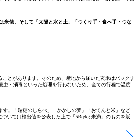
い丸は米俵、そして「太陽と水と土」「つくり手・食べ手・つな
ることがあります。そのため、産地から届いた玄米はパックす
われる殺虫・消毒といった処理を行わないため、全ての行程で温度
設定します。「瑞穂のしらべ」「かかしの夢」「おてんと米」など
いては検出値を公表した上で「5Bq/kg 未満」のものを販