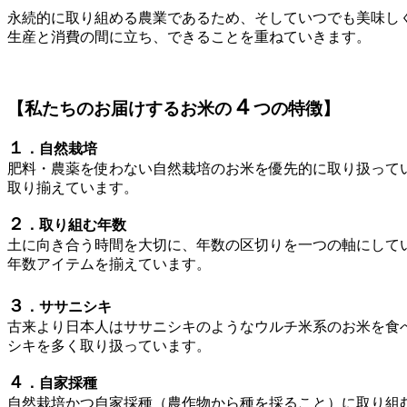
永続的に取り組める農業であるため、そしていつでも美味し
生産と消費の間に立ち、できることを重ねていきます。
４
【私たちのお届けするお米の
つの特徴】
１
．自然栽培
肥料・農薬を使わない自然栽培のお米を優先的に取り扱って
取り揃えています。
２
．取り組む年数
土に向き合う時間を大切に、
年数の区切りを一つの軸にして
年数
アイテムを揃えています。
３
．ササニシキ
古来より日本人はササニシ
キのようなウルチ米系のお米を食
シキ
を多く取り扱っています。
４
．自家採種
自然栽培かつ自家採種（農作物から種を採ること）に取り組