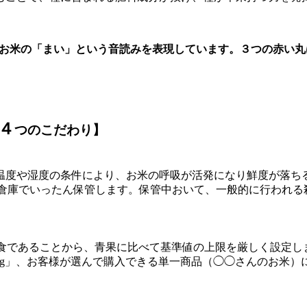
 は、お米の「まい」という音読みを表現しています。３つの赤
４
つのこだわり】
温度や湿度の条件により、お米の呼吸が活発になり鮮度が落ち
持した低温倉庫でいったん保管します。保管中おいて、一般的に行
す。米は主食であることから、青果に比べて基準値の上限を厳しく
kg」、お客様が選んで購入できる単一商品（◯◯さんのお米）につ