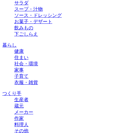
サラダ
スープ・汁物
ソース・ドレッシング
お菓子・デザート
飲みもの
下ごしらえ
暮らし
健康
住まい
社会・環境
家事
子育て
衣服・雑貨
つくり手
生産者
蔵元
メーカー
作家
料理人
その他