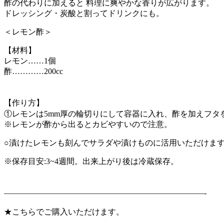
酢の代わりに加えると 料理に爽やかな香りが広がります。
ドレッシング・炭酸と割ってドリンクにも。
＜レモン酢＞
【材料】
レモン……1個
酢…………200cc
【作り方】
①レモンは5mm厚の輪切りにして容器に入れ、酢を加えフタ
※レモンが酢から出るとカビやすいので注意。
○漬けたレモンも刻んでサラダや漬けものに活用いただけま
※保存目安:3~4週間。出来上がり後は冷蔵保存。
—————————————————————————-
★こちらでご購入いただけます。