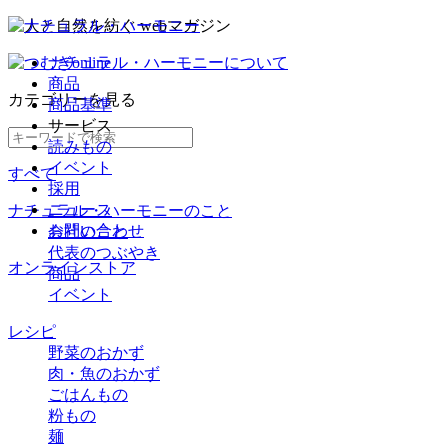
ナチュラル・ハーモニーについて
商品
カテゴリー
を見る
商品基準
サービス
読みもの
イベント
すべて
採用
ニュース
ナチュラル・ハーモニーのこと
お問い合わせ
会社のこと
代表のつぶやき
オンラインストア
商品
イベント
レシピ
野菜のおかず
肉・魚のおかず
ごはんもの
粉もの
麺