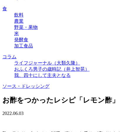
食
飲料
農業
野菜・果物
米
発酵食
加工食品
コラム
ライフジャーナル（大類久隆）
おふくろ男子の歳時記（井上智晃）
我、四十にして主夫となる
ソース・ドレッシング
お酢をつかったレシピ「レモン酢」
2022.06.03