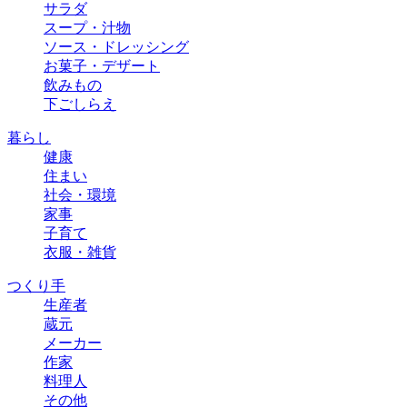
サラダ
スープ・汁物
ソース・ドレッシング
お菓子・デザート
飲みもの
下ごしらえ
暮らし
健康
住まい
社会・環境
家事
子育て
衣服・雑貨
つくり手
生産者
蔵元
メーカー
作家
料理人
その他