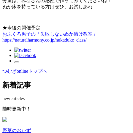
分量は、みなさんの感性で作ってみてくださいね！
ぬか床を持っている方はぜひ、お試しあれ！
—————
★今後の開催予定
おふくろ男子の「失敗しないぬか漬け教室」
https://naturalharmony.co.jp/nukaduke_class/
つむぎonlineトップへ
新着記事
new articles
随
時
更
新
中
！
野菜のおかず