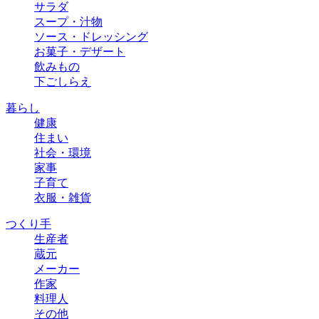
サラダ
スープ・汁物
ソース・ドレッシング
お菓子・デザート
飲みもの
下ごしらえ
暮らし
健康
住まい
社会・環境
家事
子育て
衣服・雑貨
つくり手
生産者
蔵元
メーカー
作家
料理人
その他