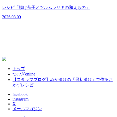
2
レシピ「揚げ茄子とツルムラサキの和えもの」
2026.08.09
トップ
つむぎonline
【スタッフブログ】ぬか漬けの「最初漬け」で作るお
かずレシピ
facebook
instagram
X
メールマガジン