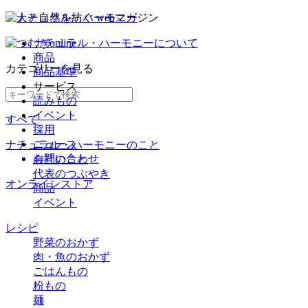
ナチュラル・ハーモニーについて
商品
カテゴリー
を見る
商品基準
サービス
読みもの
イベント
すべて
採用
ニュース
ナチュラル・ハーモニーのこと
お問い合わせ
会社のこと
代表のつぶやき
オンラインストア
商品
イベント
レシピ
野菜のおかず
肉・魚のおかず
ごはんもの
粉もの
麺