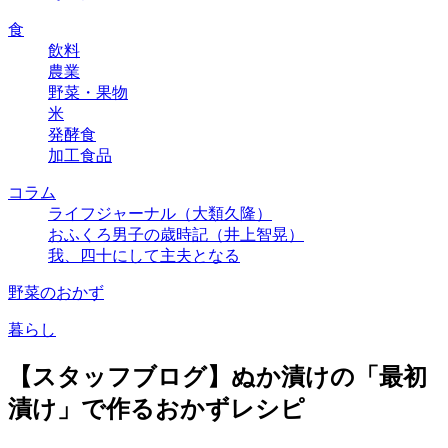
食
飲料
農業
野菜・果物
米
発酵食
加工食品
コラム
ライフジャーナル（大類久隆）
おふくろ男子の歳時記（井上智晃）
我、四十にして主夫となる
野菜のおかず
暮らし
【スタッフブログ】ぬか漬けの「最初
漬け」で作るおかずレシピ