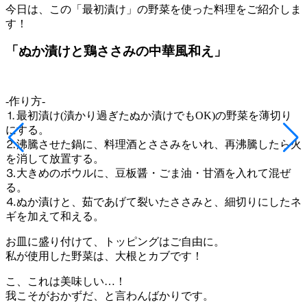
今日は、この「最初漬け」の野菜を使った料理をご紹介しま
す！
「ぬか漬けと鶏ささみの中華風和え」
-作り方-
⒈最初漬け(漬かり過ぎたぬか漬けでもOK)の野菜を薄切り
にする。
⒉沸騰させた鍋に、料理酒とささみをいれ、再沸騰したら火
を消して放置する。
⒊大きめのボウルに、豆板醤・ごま油・甘酒を入れて混ぜ
る。
⒋ぬか漬けと、茹であげて裂いたささみと、細切りにしたネ
ギを加えて和える。
お皿に盛り付けて、トッピングはご自由に。
私が使用した野菜は、大根とカブです！
こ、これは美味しい…！
我こそがおかずだ、と言わんばかりです。