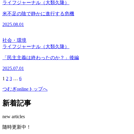
ライフジャーナル（大類久隆）
米不足の陰で静かに進行する危機
2025.08.01
社会・環境
ライフジャーナル（大類久隆）
「民主主義は終わったのか？」後編
2025.07.01
1
2
3
…
6
つむぎonlineトップへ
新着記事
new articles
随
時
更
新
中
！