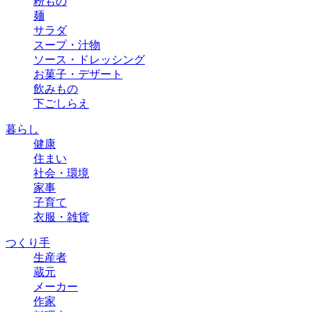
粉もの
麺
サラダ
スープ・汁物
ソース・ドレッシング
お菓子・デザート
飲みもの
下ごしらえ
暮らし
健康
住まい
社会・環境
家事
子育て
衣服・雑貨
つくり手
生産者
蔵元
メーカー
作家