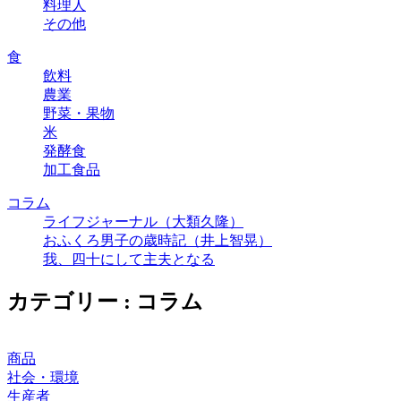
料理人
その他
食
飲料
農業
野菜・果物
米
発酵食
加工食品
コラム
ライフジャーナル（大類久隆）
おふくろ男子の歳時記（井上智晃）
我、四十にして主夫となる
カテゴリー : コラム
商品
社会・環境
生産者