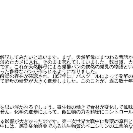
解説してみたいと思います。まず、天然酵母にまつわる昔話か
薄めたカメに入れ、そのまま忘れてしまいました。数日後、カ
です。これが天然酵母による発酵パンの偶然の発見の物語とい
った多様なパンが作られるようになりました。
酵母の存在が確認され、1857年に、パスツールによって発酵
て酵母の研究が大きく進歩しました。このことが、過去数千年
を思い浮かべるでしょう。微生物の働きで食材が変化して風味
せん。化学の進歩によって、微生物の力を精密にコントロール
る影響が大きかったのです。第一次世界大戦中に爆薬の原料と
中には、感染症治療薬である抗生物質のペニシリンの工業的な