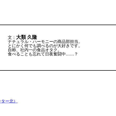
大
類 久隆
文：
ナチュラル・ハーモニーの商品部担当。
とにかく何でも調べるのが大好きです。
自称、社内一の食品オタク。
食べることも忘れて日夜奮闘中……？
ンター北）