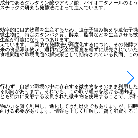
成分であるグルタミン酸やアミノ酸、バイオエタノールのよう
スチックの研究も発酵法によって進んでいます。
効率的に目的物質を生産するため、遺伝子組み換えや遺伝子操
微生物に、特定のタンパク質、酵素、脂質などを生産させる技
量生産が可能になりつつあります。
えています。工業的な発酵法が高度化するにつれ、その発酵プ
来の食品添加物が、適切な安全性審査を経ずに販売されていた
食糧問題や環境問題の解決策として期待されている反面、この
行わず、自然の環境の中に存在する微生物をそのまま利用した
る傾向があります。それでも、この取り組みを続ける理由は、
とも強力に発酵する改良された微生物を使用することで、原料
物の力を賢く利用し、進化してきた歴史でもありますが、同時
向ける必要があります。情報を正しく理解し、賢く消費するこ