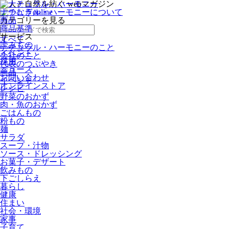
ナチュラル・ハーモニーについて
商品
カテゴリー
を見る
商品基準
サービス
すべて
読みもの
ナチュラル・ハーモニーのこと
イベント
会社のこと
採用
代表のつぶやき
ニュース
商品
お問い合わせ
イベント
オンラインストア
レシピ
野菜のおかず
肉・魚のおかず
ごはんもの
粉もの
麺
サラダ
スープ・汁物
ソース・ドレッシング
お菓子・デザート
飲みもの
下ごしらえ
暮らし
健康
住まい
社会・環境
家事
子育て