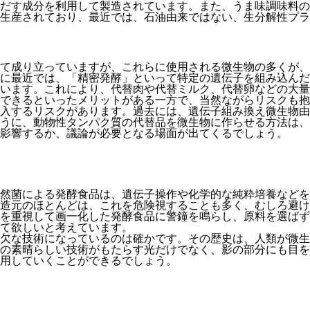
だす成分を利用して製造されています。また、うま味調味料の
生産されており、最近では、石油由来ではない、生分解性プラ
て成り立っていますが、これらに使用される微生物の多くが、
に最近では、「精密発酵」といって特定の遺伝子を組み込んだ
ています。これにより、代替肉や代替ミルク、代替卵などの大
できるといったメリットがある一方で、当然ながらリスクも抱
入するリスクがあります。過去には、遺伝子組み換え微生物由
うに、動物性タンパク質の代替品を微生物に作らせる方法は、
影響するか、議論が必要となる場面が出てくるでしょう。
然菌による発酵食品は、遺伝子操作や化学的な純粋培養などを
造元のほとんどは、これを危険視することも多く、むしろ避け
を重視して画一化した発酵食品に警鐘を鳴らし、原料を選ばず
て欲しいと考えています。
欠な技術になっているのは確かです。その歴史は、人類が微生
の素晴らしい技術がもたらす光だけでなく、影の部分にも目を
用していくことができるでしょう。