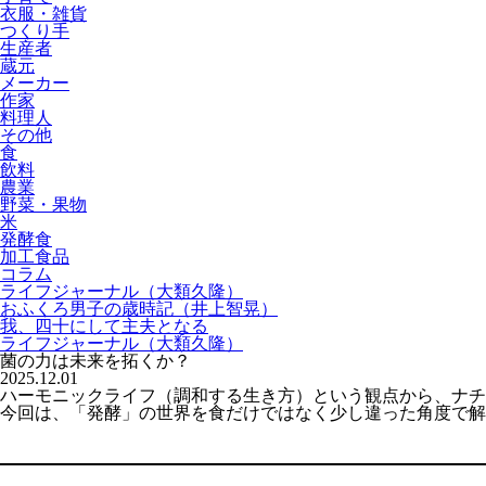
衣服・雑貨
つくり手
生産者
蔵元
メーカー
作家
料理人
その他
食
飲料
農業
野菜・果物
米
発酵食
加工食品
コラム
ライフジャーナル（大類久隆）
おふくろ男子の歳時記（井上智晃）
我、四十にして主夫となる
ライフジャーナル（大類久隆）
菌の力は未来を拓くか？
2025.12.01
ハーモニックライフ（調和する生き方）という観点から、ナチ
今回は、「発酵」の世界を食だけではなく少し違った角度で解