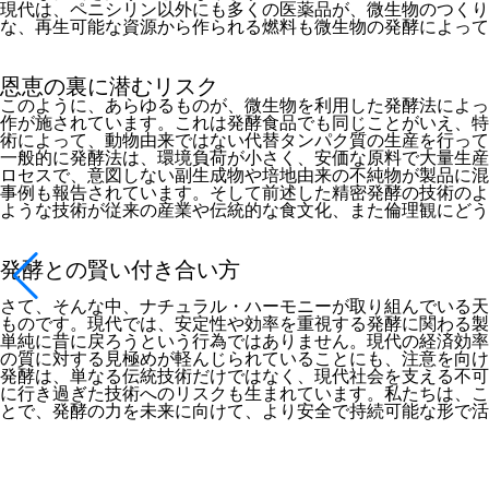
現代は、ペニシリン以外にも多くの医薬品が、微生物のつくり
な、再生可能な資源から作られる燃料も微生物の発酵によって
恩恵の裏に潜むリスク
このように、あらゆるものが、微生物を利用した発酵法によっ
作が施されています。これは発酵食品でも同じことがいえ、特
術によって、動物由来ではない代替タンパク質の生産を行っ
一般的に発酵法は、環境負荷が小さく、安価な原料で大量生産
ロセスで、意図しない副生成物や培地由来の不純物が製品に混
事例も報告されています。そして前述した精密発酵の技術のよ
ような技術が従来の産業や伝統的な食文化、また倫理観にどう
発酵との賢い付き合い方
さて、そんな中、ナチュラル・ハーモニーが取り組んでいる天
ものです。現代では、安定性や効率を重視する発酵に関わる製
単純に昔に戻ろうという行為ではありません。現代の経済効率
の質に対する見極めが軽んじられていることにも、注意を向け
発酵は、単なる伝統技術だけではなく、現代社会を支える不可
に行き過ぎた技術へのリスクも生まれています。私たちは、こ
とで、発酵の力を未来に向けて、より安全で持続可能な形で活