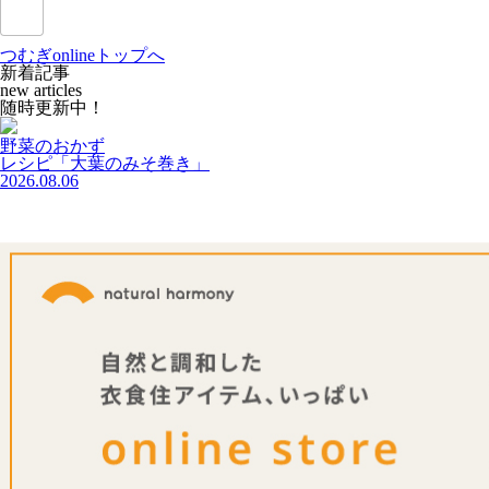
つむぎonlineトップへ
新着記事
new articles
随
時
更
新
中
！
野菜のおかず
レシピ「大葉のみそ巻き」
2026.08.06