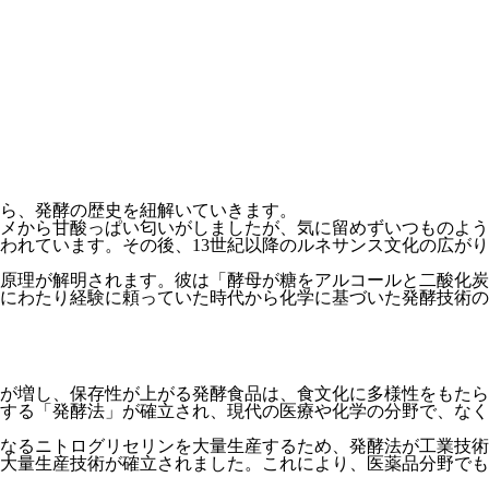
ら、発酵の歴史を紐解いていきます。
メから甘酸っぱい匂いがしましたが、気に留めずいつものよう
われています。その後、13世紀以降のルネサンス文化の広がり
の原理が解明されます。彼は「酵母が糖をアルコールと二酸化炭
にわたり経験に頼っていた時代から化学に基づいた発酵技術の
が増し、保存性が上がる発酵食品は、食文化に多様性をもたら
する「発酵法」が確立され、現代の医療や化学の分野で、なく
なるニトログリセリンを大量生産するため、発酵法が工業技術
大量生産技術が確立されました。これにより、医薬品分野でも