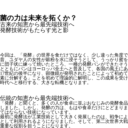
菌の力は未来を拓くか？
古来の知恵から最先端技術へ
発酵技術がもたらす光と影
今回は、「発酵」の世界を食だけではなく、少し違った角度で
昔、ユダヤ人の女性が穀粉を水に浸そうとして、うっかり蜜を
に団子状に練って焼いたところ、一種の発酵パンができたそう
とともにパンはヨーロッパ全土へと普及して、各国の風土にあ
17世紀の後半になり、顕微鏡が発明されたことによって初めて
素に分解する」ことを初めて理論的に解明し、この成果を受け
時代へと移行する、大きな転機となります。
伝統の知恵から最先端技術へ
「発酵」と聞くと、多くの人が食卓に並ぶおなじみの発酵食品
しました。しかし、発酵の力は、もはや食卓だけにとどまりま
てはならない技術になっています。
最初に発酵法が工業技術として大きく発展したのは、戦争によ
として利用されるようになりました。そして、第二次世界大戦
重要な役割を担うことになります。