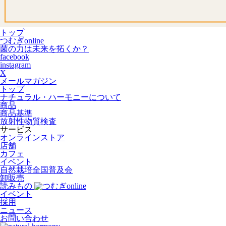
トップ
つむぎonline
菌の力は未来を拓くか？
facebook
instagram
X
メールマガジン
トップ
ナチュラル・ハーモニーについて
商品
商品基準
放射性物質検査
サービス
オンラインストア
店舗
カフェ
イベント
自然栽培全国普及会
卸販売
読みもの
イベント
採用
ニュース
お問い合わせ