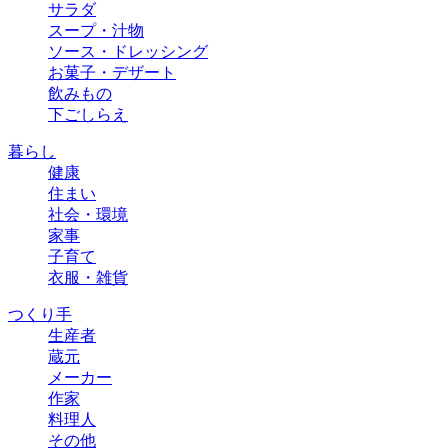
サラダ
スープ・汁物
ソース・ドレッシング
お菓子・デザート
飲みもの
下ごしらえ
暮らし
健康
住まい
社会・環境
家事
子育て
衣服・雑貨
つくり手
生産者
蔵元
メーカー
作家
料理人
その他