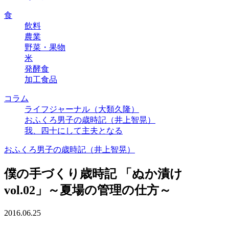
食
飲料
農業
野菜・果物
米
発酵食
加工食品
コラム
ライフジャーナル（大類久隆）
おふくろ男子の歳時記（井上智晃）
我、四十にして主夫となる
おふくろ男子の歳時記（井上智晃）
僕の手づくり歳時記 「ぬか漬け
vol.02」～夏場の管理の仕方～
2016.06.25