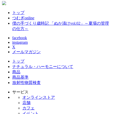
トップ
つむぎonline
僕の手づくり歳時記 「ぬか漬けvol.02」～夏場の管理
の仕方～
facebook
instagram
X
メールマガジン
トップ
ナチュラル・ハーモニーについて
商品
商品基準
放射性物質検査
サービス
オンラインストア
店舗
カフェ
イベント