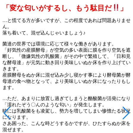
「変な匂いがするし、もう駄目だ
」
…と慌てる方が多いですが、この程度であれば問題ありませ
ん。
落ち着いて、混ぜ込んじゃいましょう♪
菌達の世界では環境に応じて様々な働きがあります。
「好気性の産膜酵母」が空気の多い表面に膜を作り空気を遮
断し、「微嫌気性の乳酸菌」がその中で繁殖して、「日和見
な酵母達」が元気に動き回り美味しいぬか床を作り上げてい
きます。
産膜酵母をぬか床に混ぜ込み少し寝かす事により酵母菌が酵
母達の食べ物となって、より美味しいぬか床になったりもし
ます。
…ただ、あまりに放置し過ぎてしまうと酪酸菌が活発になり
「濡れたぞう〇んのような匂い」が発生します。
時には乳酸菌をも凌駕し、勢力を増してしまい惨憺たる状況
になります。
さあ困った、こんな時どうするかですが、ひたすらぬか床を
混ぜます。