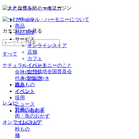
ナチュラル・ハーモニーについて
商品
カテゴリー
を見る
商品基準
サービス
オンラインストア
店舗
すべて
カフェ
イベント
ナチュラル・ハーモニーのこと
自然栽培全国普及会
会社のこと
卸販売
代表のつぶやき
読みもの
商品
イベント
イベント
採用
レシピ
ニュース
野菜のおかず
お問い合わせ
肉・魚のおかず
オンラインストア
ごはんもの
粉もの
麺