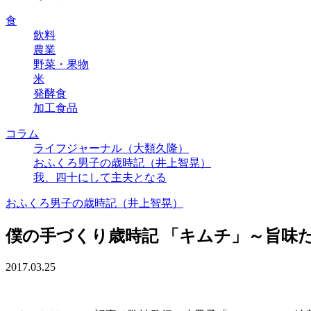
食
飲料
農業
野菜・果物
米
発酵食
加工食品
コラム
ライフジャーナル（大類久隆）
おふくろ男子の歳時記（井上智晃）
我、四十にして主夫となる
おふくろ男子の歳時記（井上智晃）
僕の手づくり歳時記 「キムチ」～旨味
2017.03.25