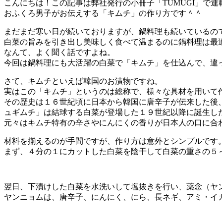
こんにちは！この記事は弊社発行の小冊子「TUMUGI」で
おふくろ男子がお伝えする「キムチ」の作り方です＾＾
まだまだ寒い日が続いておりますが、鍋料理も続いているの
白菜の旨みを引き出し美味しく食べて温まるのに鍋料理は最
なんて、よく聞く話ですよね。
今回は鍋料理にも大活躍の白菜で「キムチ」を仕込んで、違
さて、キムチといえば韓国のお漬物ですね。
実はこの「キムチ」というのは総称で、様々な具材を用いて
その歴史は１６世紀頃に日本から韓国に唐辛子が伝来した後
ュギムチ」は結球する白菜が登場した１９世紀以降に誕生し
元々はキムチ特有の辛さやにんにくの香りが日本人の口に合
材料を揃えるのが手間ですが、作り方は意外とシンプルです
まず、４分の１にカットした白菜を陰干して白菜の重さの５
翌日、下漬けした白菜を水洗いして塩抜きを行い、薬念（ヤ
ヤンニョムは、唐辛子、にんにく、にら、長ネギ、アミ・イ