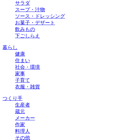
サラダ
スープ・汁物
ソース・ドレッシング
お菓子・デザート
飲みもの
下ごしらえ
暮らし
健康
住まい
社会・環境
家事
子育て
衣服・雑貨
つくり手
生産者
蔵元
メーカー
作家
料理人
その他