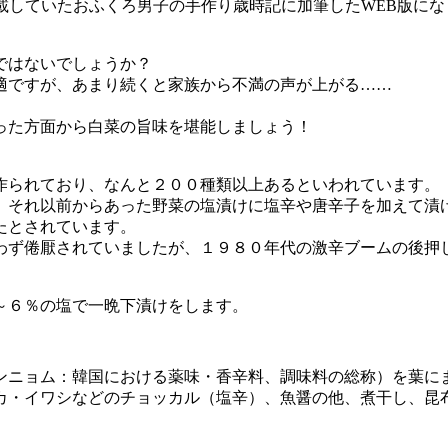
連載していたおふくろ男子の手作り歳時記に加筆したWEB版にな
ではないでしょうか？
適ですが、あまり続くと家族から不満の声が上がる……
った方面から白菜の旨味を堪能しましょう！
作られており、なんと２００種類以上あるといわれています。
、それ以前からあった野菜の塩漬けに塩辛や唐辛子を加えて漬
たとされています。
わず倦厭されていましたが、１９８０年代の激辛ブームの後押
。
～６％の塩で一晩下漬けをします。
ンニョム：韓国における薬味・香辛料、調味料の総称）を葉に
カ・イワシなどのチョッカル（塩辛）、魚醤の他、煮干し、昆