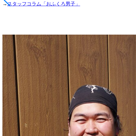
→
スタッフコラム「おふくろ男子」
１
１