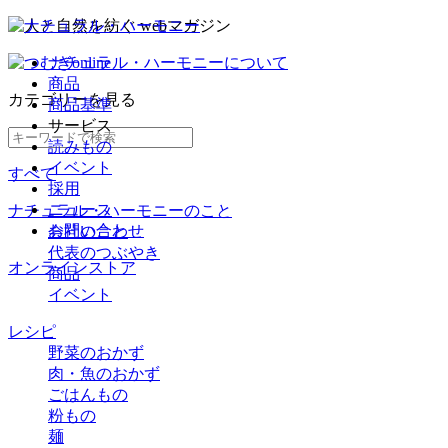
ナチュラル・ハーモニーについて
商品
カテゴリー
を見る
商品基準
サービス
読みもの
イベント
すべて
採用
ニュース
ナチュラル・ハーモニーのこと
お問い合わせ
会社のこと
代表のつぶやき
オンラインストア
商品
イベント
レシピ
野菜のおかず
肉・魚のおかず
ごはんもの
粉もの
麺