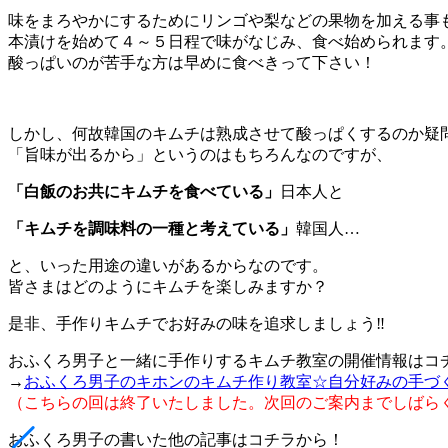
味をまろやかにするためにリンゴや梨などの果物を加える事
本漬けを始めて４～５日程で味がなじみ、食べ始められます
酸っぱいのが苦手な方は早めに食べきって下さい！
しかし、何故韓国のキムチは熟成させて酸っぱくするのか疑
「旨味が出るから」というのはもちろんなのですが、
「白飯のお共にキムチを食べている」
日本人と
「キムチを調味料の一種と考えている」
韓国人…
と、いった用途の違いがあるからなのです。
皆さまはどのようにキムチを楽しみますか？
是非、手作りキムチでお好みの味を追求しましょう‼
おふくろ男子と一緒に手作りするキムチ教室の開催情報はコ
→
おふくろ男子のキホンのキムチ作り教室☆自分好みの手づ
（こちらの回は終了いたしました。次回のご案内までしばら
おふくろ男子の書いた他の記事はコチラから！