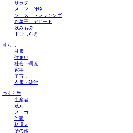
サラダ
スープ・汁物
ソース・ドレッシング
お菓子・デザート
飲みもの
下ごしらえ
暮らし
健康
住まい
社会・環境
家事
子育て
衣服・雑貨
つくり手
生産者
蔵元
メーカー
作家
料理人
その他