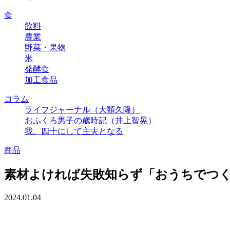
食
飲料
農業
野菜・果物
米
発酵食
加工食品
コラム
ライフジャーナル（大類久隆）
おふくろ男子の歳時記（井上智晃）
我、四十にして主夫となる
商品
素材よければ失敗知らず「おうちでつ
2024.01.04