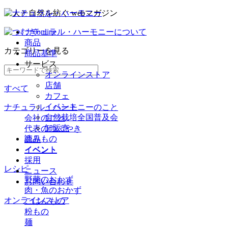
ナチュラル・ハーモニーについて
商品
カテゴリー
を見る
商品基準
サービス
オンラインストア
店舗
すべて
カフェ
イベント
ナチュラル・ハーモニーのこと
自然栽培全国普及会
会社のこと
卸販売
代表のつぶやき
読みもの
商品
イベント
イベント
採用
レシピ
ニュース
野菜のおかず
お問い合わせ
肉・魚のおかず
オンラインストア
ごはんもの
粉もの
麺