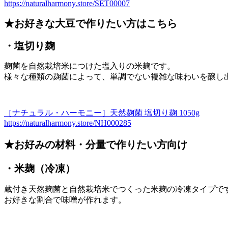
https://naturalharmony.store/SET00007
★お好きな大豆で作りたい方はこちら
・塩切り麹
麹菌を自然栽培米につけた塩入りの米麹です。
様々な種類の麹菌によって、単調でない複雑な味わいを醸し
［ナチュラル・ハーモニー］天然麹菌 塩切り麹 1050g
https://naturalharmony.store/NH000285
★お好みの材料・分量で作りたい方向け
・米麹（冷凍）
蔵付き天然麹菌と自然栽培米でつくった米麹の冷凍タイプで
お好きな割合で味噌が作れます。