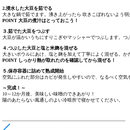
2.浸水した大豆を茹でる
大きな鍋で茹でます。沸き上がったら 吹きこぼれないよう
POINT 大豆の煮汁はとっておこう！
３.茹でた大豆をつぶす
大豆が温かいうちにすりこぎやマッシャーでつぶします。つ
４.つぶした大豆と塩と米麹を混ぜる
大きいボウルにあけ、塩と麹を加えて丁寧によく混ぜる。か
POINT しっかり熱が取れたのを確認してから混ぜる！
５.保存容器に詰めて熟成開始
空気にふれた部分はカビが発生しやすいので、なるべく空気
～完成！～
10～12か月後、美味しい味噌のできあがり！
陽のあたらない風通しのよい冷暗所で寝かせてください。
——————————————————————————–