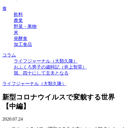
食
飲料
農業
野菜・果物
米
発酵食
加工食品
コラム
ライフジャーナル（大類久隆）
おふくろ男子の歳時記（井上智晃）
我、四十にして主夫となる
ライフジャーナル（大類久隆）
新型コロナウイルスで変貌する世界
【中編】
2020.07.24