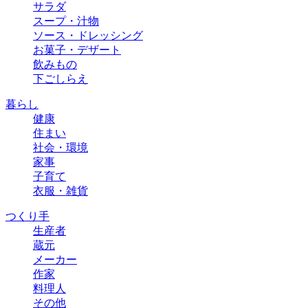
サラダ
スープ・汁物
ソース・ドレッシング
お菓子・デザート
飲みもの
下ごしらえ
暮らし
健康
住まい
社会・環境
家事
子育て
衣服・雑貨
つくり手
生産者
蔵元
メーカー
作家
料理人
その他