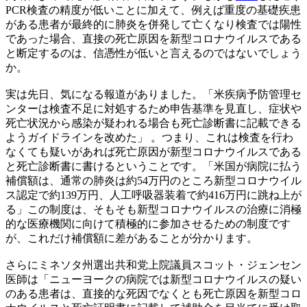
PCR検査の精度が低いことに加えて、例えば重度の基礎疾患
がある患者が最終的に肺炎を併発して亡くなり検査では陽性
であった場合、直接の死亡原因を新型コロナウイルスである
と断定するのは、信憑性が低いと言えるのではないでしょう
か。
実は先日、気になる報道がありました。「米疾病予防管理セ
ンターは検査不足に対処するため申告基準を見直し、症状や
死亡状況から感染が疑われる場合も死亡診断書に記載できる
ようガイドラインを改めた」 。つまり、これは検査を行わ
なくても疑いがあれば死亡原因が新型コロナウイルスである
と死亡診断書に書けるということです。「米国が病院に払う
補償額は、通常の肺炎は約54万円のところ新型コロナウイル
ス認定で約139万円、人工呼吸器装着で約416万円に跳ね上が
る」この制度は、そもそも新型コロナウイルスの治療に消極
的な医療機関に向けて積極的に参加させるための制度です
が、これだけ補償額に差があることが分かります。
さらにミネソタ州選出共和党上院議員スコット・ジェンセン
医師は「ニューヨークの病院では新型コロナウイルスの疑い
のある患者は、直接的な死因でなくとも死亡原因を新型コロ