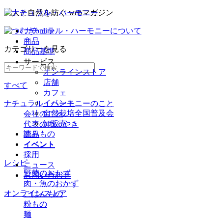
ナチュラル・ハーモニーについて
商品
カテゴリー
を見る
商品基準
サービス
オンラインストア
店舗
すべて
カフェ
イベント
ナチュラル・ハーモニーのこと
自然栽培全国普及会
会社のこと
卸販売
代表のつぶやき
読みもの
商品
イベント
イベント
採用
レシピ
ニュース
野菜のおかず
お問い合わせ
肉・魚のおかず
オンラインストア
ごはんもの
粉もの
麺