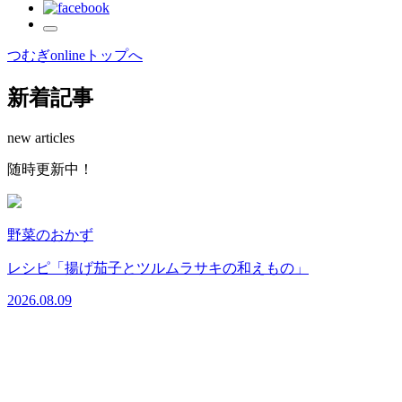
つむぎonlineトップへ
新着記事
new articles
随時更新中！
野菜のおかず
2
レシピ「揚げ茄子とツルムラサキの和えもの」
2026.08.09