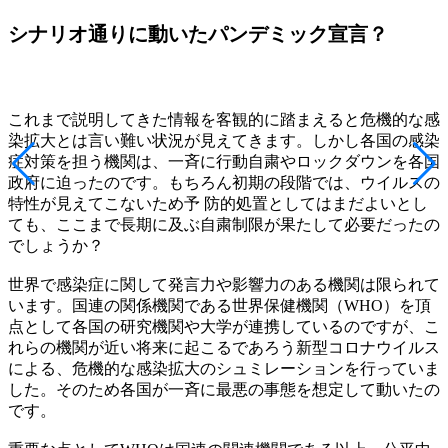
シナリオ通りに動いたパンデミック宣言？
これまで説明してきた情報を客観的に踏まえると危機的な感
染拡大とは言い難い状況が見えてきます。しかし各国の感染
症対策を担う機関は、一斉に行動自粛やロックダウンを各国
政府に迫ったのです。もちろん初期の段階では、ウイルスの
特性が見えてこないため予 防的処置としてはまだよいとし
ても、ここまで長期に及ぶ自粛制限が果たして必要だったの
でしょうか？
世界で感染症に関して発言力や影響力のある機関は限られて
います。国連の関係機関である世界保健機関（WHO）を頂
点として各国の研究機関や大学が連携しているのですが、こ
れらの機関が近い将来に起こるであろう新型コロナウイルス
による、危機的な感染拡大のシュミレーションを行っていま
した。そのため各国が一斉に最悪の事態を想定して動いたの
です。