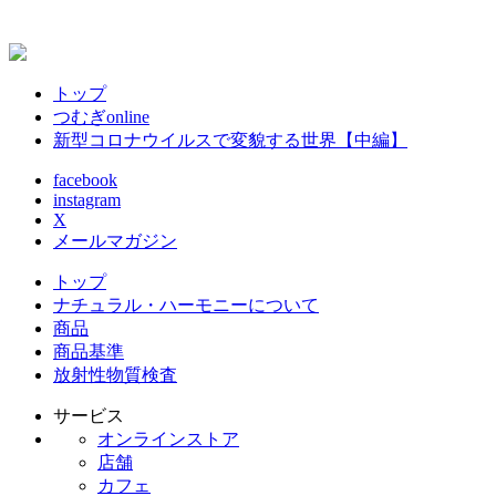
トップ
つむぎonline
新型コロナウイルスで変貌する世界【中編】
facebook
instagram
X
メールマガジン
トップ
ナチュラル・ハーモニーについて
商品
商品基準
放射性物質検査
サービス
オンラインストア
店舗
カフェ