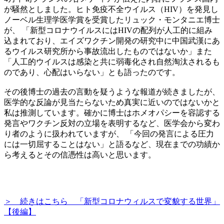
が騒然としました。ヒト免疫不全ウイルス（HIV）を発見し
ノーベル生理学医学賞を受賞したリュック・モンタニエ博士
が、 「新型コロナウイルスにはHIVの配列が人工的に組み
込まれており、エイズワクチン開発の研究中に中国武漢にあ
るウイルス研究所から事故流出したものではないか」また
「人工的ウイルスは感染と共に弱毒化され自然淘汰されるも
のであり、心配はいらない」とも語ったのです。
その後博士の過去の言動を疑うような報道が続きましたが、
医学的な反論が見当たらないため真実に近いのではないかと
私は推測しています。確かに博士はホメオパシーを容認する
発言やワクチン反対の立場を表明するなど、医学会から変わ
り者のように扱われていますが、 「今回の発言による圧力
には一切屈することはない」と語るなど、現在までの功績か
ら考えるとその信憑性は高いと思います。
＞ 続きはこちら 「新型コロナウィルスで変貌する世界」
【
後編
】