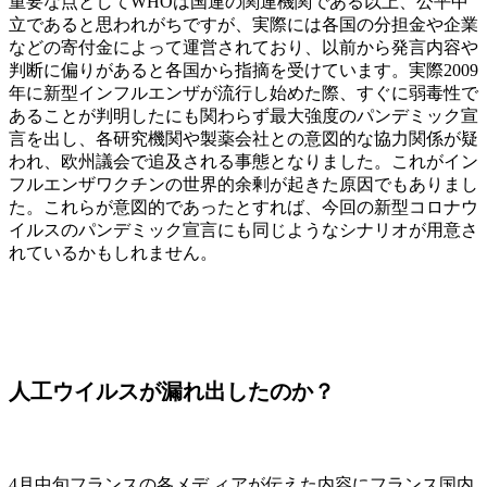
重要な点としてWHOは国連の関連機関である以上、公平中
立であると思われがちですが、実際には各国の分担金や企業
などの寄付金によって運営されており、以前から発言内容や
判断に偏りがあると各国から指摘を受けています。実際2009
年に新型インフルエンザが流行し始めた際、すぐに弱毒性で
あることが判明したにも関わらず最大強度のパンデミック宣
言を出し、各研究機関や製薬会社との意図的な協力関係が疑
われ、欧州議会で追及される事態となりました。これがイン
フルエンザワクチンの世界的余剰が起きた原因でもありまし
た。これらが意図的であったとすれば、今回の新型コロナウ
イルスのパンデミック宣言にも同じようなシナリオが用意さ
れているかもしれません。
人工ウイルスが漏れ出したのか？
4月中旬フランスの各メデ ィアが伝えた内容にフランス国内