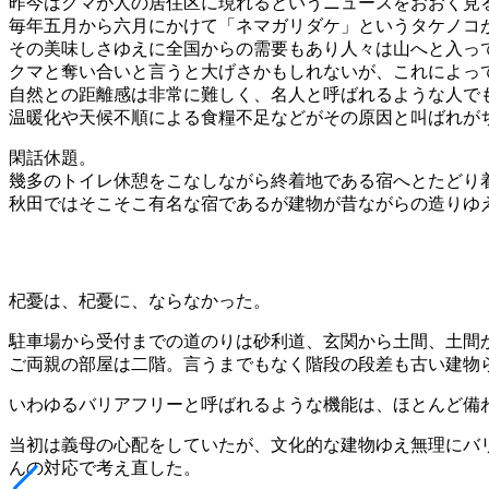
昨今はクマが人の居住区に現れるというニュースをおおく見
毎年五月から六月にかけて「ネマガリダケ」というタケノコ
その美味しさゆえに全国からの需要もあり人々は山へと入っ
クマと奪い合いと言うと大げさかもしれないが、これによっ
自然との距離感は非常に難しく、名人と呼ばれるような人で
温暖化や天候不順による食糧不足などがその原因と叫ばれが
閑話休題。
幾多のトイレ休憩をこなしながら終着地である宿へとたどり
秋田ではそこそこ有名な宿であるが建物が昔ながらの造りゆ
杞憂は、杞憂に、ならなかった。
駐車場から受付までの道のりは砂利道、玄関から土間、土間
ご両親の部屋は二階。言うまでもなく階段の段差も古い建物
いわゆるバリアフリーと呼ばれるような機能は、ほとんど備
当初は義母の心配をしていたが、文化的な建物ゆえ無理にバ
んの対応で考え直した。