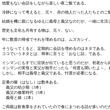
他愛もない会話をしながら楽しい夜ご飯である。
冷静になって考えると、元々、赤の他人だった人たちとのご
結婚を機に親になるゆえに義母と義父なのだが、一緒に生活
歴史も文化も共有する物は、元々、ない。
年に数度の帰省でそれを埋めるのは、ムズカシイ。
そうなってくると、定期的に会話を埋めるのはネタである。
ココでいうネタとは、簡単に言うと「おなじ話」である。
イシマンにもすでに症状が出ていると思うのだが、初老から
イシマンの実母と実父が相手だったら「何度も聞いたよ～。
しかし、相手は義母と義父である。忖度が必要になる。
定番の噺（はなし）は数本ある。
義父の幼少期（3本）
義父の修業時代（5本）
義母と娘（2本）
ご両親は飲食業をされていたので食にまつわる話が多いのだ