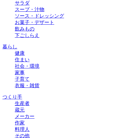
サラダ
スープ・汁物
ソース・ドレッシング
お菓子・デザート
飲みもの
下ごしらえ
暮らし
健康
住まい
社会・環境
家事
子育て
衣服・雑貨
つくり手
生産者
蔵元
メーカー
作家
料理人
その他