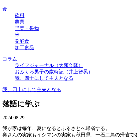
食
飲料
農業
野菜・果物
米
発酵食
加工食品
コラム
ライフジャーナル（大類久隆）
おふくろ男子の歳時記（井上智晃）
我、四十にして主夫となる
我、四十にして主夫となる
落語に学ぶ
2024.08.29
我が家は毎年、夏になるとふるさとへ帰省する。
奥さんの実家もイシマンの実家も秋田県。一石二鳥の帰省で