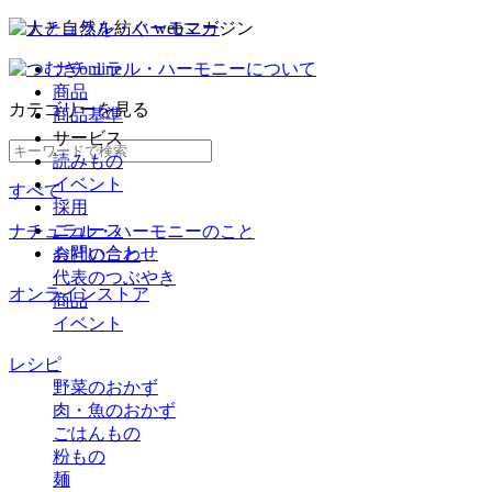
ナチュラル・ハーモニーについて
商品
カテゴリー
を見る
商品基準
サービス
読みもの
イベント
すべて
採用
ニュース
ナチュラル・ハーモニーのこと
お問い合わせ
会社のこと
代表のつぶやき
オンラインストア
商品
イベント
レシピ
野菜のおかず
肉・魚のおかず
ごはんもの
粉もの
麺