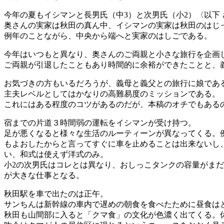
今年の夏もイシマンと長男氏（中3）と次男氏（小2）〈以下
奥さんの実家は秋田の真ん中、イシマンの実家は秋田のはじ
例年のことながら、中央から端へと実家のはしごである。
今年はいつもと異なり、奥さんのご両親と小さな旅行を企画
ご両親が引退したこともあり時間的に余裕ができたことと、
お気づきの方もいるだろうが、義母と義父との旅行に娘であ
主夫レベルとしてはかなりの高難易度のミッションである。
これにはある程度のコツがあるのだが、本稿のオチでもある
宿までの片道３時間弱の運転をイシマンが受け持つ。
足が悪くなると様々な生活のルーティーンが異なってくる。
もよおしたからと言ってすぐに車を止めることは出来ないし
い、和式は使えず洋式のみ。
小2の次男氏はコレとは異なり、おしっこタンクの容量がまだ
が大きな仕事となる。
秋田駅を車で出たのは正午。
サンちんは新幹線の車内で遅めの朝食を食べたために昼食は
秋田も山間部に入ると「クマ食」の文化が色濃く出てくる。