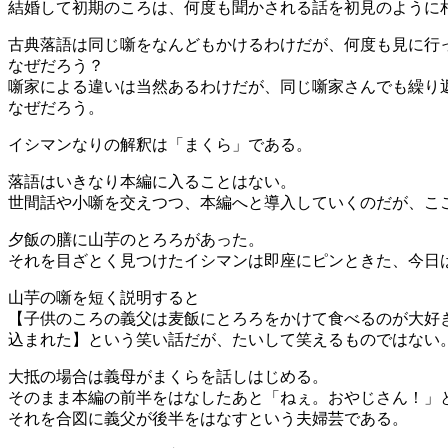
結婚して初期のころは、何度も聞かされる話を初見のように
古典落語は同じ噺をなんどもかけるわけだが、何度も見に行
なぜだろう？
噺家による違いは当然あるわけだが、同じ噺家さんでも繰り
なぜだろう。
イシマンなりの解釈は「まくら」である。
落語はいきなり本編に入ることはない。
世間話や小噺を交えつつ、本編へと導入していくのだが、こ
夕飯の膳に山芋のとろろがあった。
それを目ざとく見つけたイシマンは即座にピンときた、今日
山芋の噺を短く説明すると
【子供のころの義父は麦飯にとろろをかけて食べるのが大好
込まれた】という笑い話だが、たいして笑えるものではない
大抵の場合は義母がまくらを話しはじめる。
そのまま本編の前半をはなしたあと「ねぇ。おやじさん！」
それを合図に義父が後半をはなすという夫婦芸である。