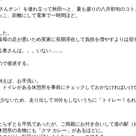
 さんチン〉を連れ立って秋田へと、夏も盛りの八月初旬のコト
っこ、距離にして電車で一時間ほど。
した。
義母の足が悪いため実家に長期滞在して負担を増やすよりは宿
る奥さんは。。。いない……。
ので後述する。
例えば、お手洗い。
、トイレがある休憩所を事前にチェックしておかなければいけ
少ないため、走り出して30分もしないうちに「トイレー！も
とらずとも平気であったが、ご両親にお付き合いして道の駅（
休憩所の名物にも「クマ カレー」があるほどに。