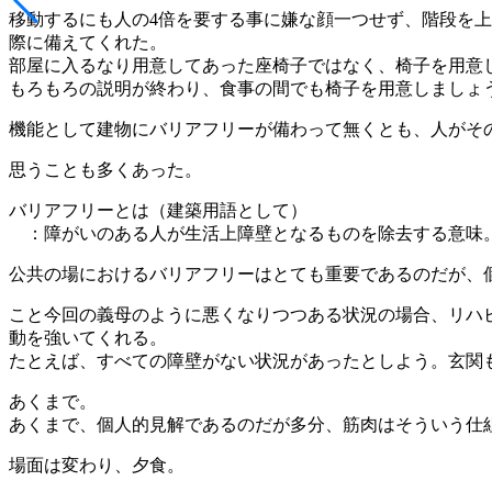
移動するにも人の4倍を要する事に嫌な顔一つせず、階段を
際に備えてくれた。
部屋に入るなり用意してあった座椅子ではなく、椅子を用意
もろもろの説明が終わり、食事の間でも椅子を用意しましょ
機能として建物にバリアフリーが備わって無くとも、人がそ
思うことも多くあった。
バリアフリーとは（建築用語として）
：障がいのある人が生活上障壁となるものを除去する意味
公共の場におけるバリアフリーはとても重要であるのだが、
こと今回の義母のように悪くなりつつある状況の場合、リハ
動を強いてくれる。
たとえば、すべての障壁がない状況があったとしよう。玄関
あくまで。
あくまで、個人的見解であるのだが多分、筋肉はそういう仕
場面は変わり、夕食。