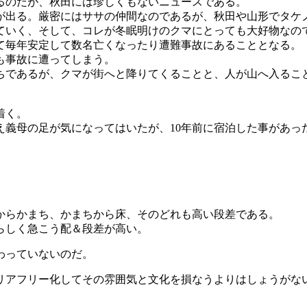
るのだが、秋田には珍しくもないニュースである。
が出る。厳密にはササの仲間なのであるが、秋田や山形でタケ
ていく、そして、コレが冬眠明けのクマにとっても大好物なの
て毎年安定して数名亡くなったり遭難事故にあることとなる。
も事故に遭ってしまう。
ちであるが、クマが街へと降りてくることと、人が山へ入るこ
着く。
え義母の足が気になってはいたが、10年前に宿泊した事があっ
からかまち、かまちから床、そのどれも高い段差である。
らしく急こう配＆段差が高い。
わっていないのだ。
リアフリー化してその雰囲気と文化を損なうよりはしょうがな