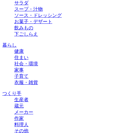
サラダ
スープ・汁物
ソース・ドレッシング
お菓子・デザート
飲みもの
下ごしらえ
暮らし
健康
住まい
社会・環境
家事
子育て
衣服・雑貨
つくり手
生産者
蔵元
メーカー
作家
料理人
その他