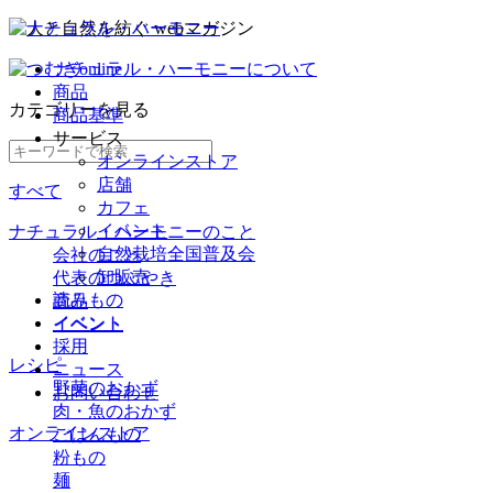
ナチュラル・ハーモニーについて
商品
カテゴリー
を見る
商品基準
サービス
オンラインストア
店舗
すべて
カフェ
イベント
ナチュラル・ハーモニーのこと
自然栽培全国普及会
会社のこと
卸販売
代表のつぶやき
読みもの
商品
イベント
イベント
採用
レシピ
ニュース
野菜のおかず
お問い合わせ
肉・魚のおかず
オンラインストア
ごはんもの
粉もの
麺