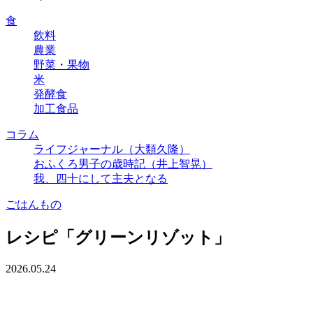
食
飲料
農業
野菜・果物
米
発酵食
加工食品
コラム
ライフジャーナル（大類久隆）
おふくろ男子の歳時記（井上智晃）
我、四十にして主夫となる
ごはんもの
レシピ「グリーンリゾット」
2026.05.24