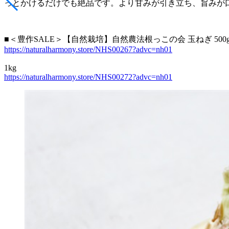
っとかけるだけでも絶品です。より甘みが引き立ち、旨みが
■＜豊作SALE＞【自然栽培】自然農法根っこの会 玉ねぎ 500
https://naturalharmony.store/NHS00267?advc=nh01
1kg
https://naturalharmony.store/NHS00272?advc=nh01