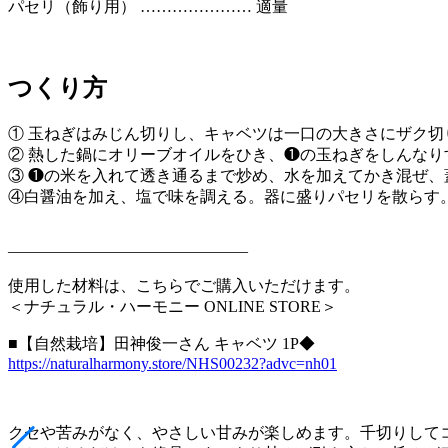
パセリ（飾り用） ………………… 適量
つくり方
① 玉ねぎはみじん切りし、キャベツは一口の大きさにザク
② 熱した鍋にオリーブオイルをひき、❶の玉ねぎをしんな
③ ❶の米を入れて透き通るまで炒め、水を加えてかき混ぜ、
④白醤油を加え、塩で味を調える。器に盛りパセリを散らす
———————————————
使用した材料は、こちらでご購入いただけます。
＜ナチュラル・ハーモニー ONLINE STORE＞
■【自然栽培】田神俊一さん キャベツ 1P◆
https://naturalharmony.store/NHS00232?advc=nh01
クセや苦みがなく、やさしい甘みが楽しめます。千切りして