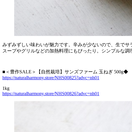
みずみずしい味わいが魅力です。辛みが少ないので、生でサ
スープやグリルなどの加熱料理にもぴったり。シンプルな調
■＜豊作SALE＞【自然栽培】サンズファーム 玉ねぎ 500g◆
https://naturalharmony.store/NHS00825?advc=nh01
1kg
https://naturalharmony.store/NHS00826?advc=nh01