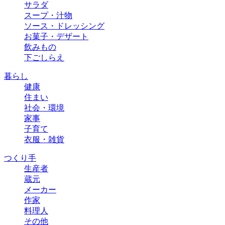
サラダ
スープ・汁物
ソース・ドレッシング
お菓子・デザート
飲みもの
下ごしらえ
暮らし
健康
住まい
社会・環境
家事
子育て
衣服・雑貨
つくり手
生産者
蔵元
メーカー
作家
料理人
その他