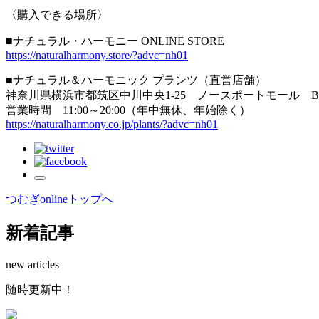
〈購入できる場所〉
■ナチュラル・ハーモニー ONLINE STORE
https://naturalharmony.store/?advc=nh01
■ナチュラル＆ハーモニック プランツ（直営店舗）
神奈川県横浜市都筑区中川中央1-25 ノースポートモール B
営業時間 11:00～20:00（年中無休、年始除く）
https://naturalharmony.co.jp/plants/?advc=nh01
つむぎonlineトップへ
新着記事
new articles
随
時
更
新
中
！