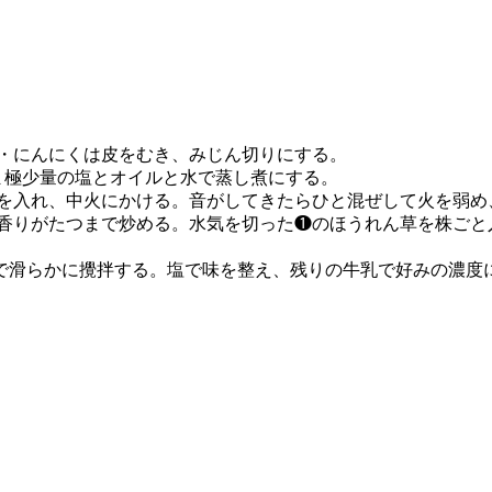
姜・にんにくは皮をむき、みじん切りにする。
ま極少量の塩とオイルと水で蒸し煮にする。
くを入れ、中火にかける。音がしてきたらひと混ぜして火を弱め
え香りがたつまで炒める。水気を切った❶のほうれん草を株ごと
で滑らかに攪拌する。塩で味を整え、残りの牛乳で好みの濃度