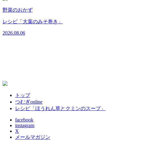
野菜のおかず
レシピ「大葉のみそ巻き」
2026.08.06
トップ
つむぎonline
レシピ「ほうれん草とクミンのスープ」
facebook
instagram
X
メールマガジン