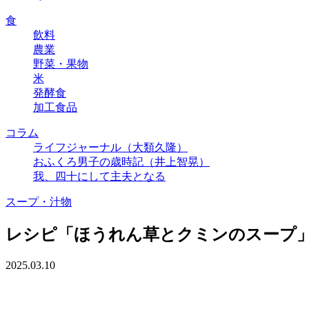
食
飲料
農業
野菜・果物
米
発酵食
加工食品
コラム
ライフジャーナル（大類久隆）
おふくろ男子の歳時記（井上智晃）
我、四十にして主夫となる
スープ・汁物
レシピ「ほうれん草とクミンのスープ
2025.03.10