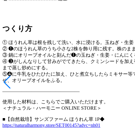
つくり方
① ほうれん草は根を残して洗い、水に浸ける。玉ねぎ・生
② ❶のほうれん草のうち小さな2株を飾り用に残す。株のま
③ 鍋にオリーブオイルと刻んだ❶の玉ねぎ・生姜・にんに
④ ❸がしんなりして甘みがでてきたら、クミンシードを加
まで蒸し炒めにする。
⑤❹に牛乳をひたひたに加え、ひと煮立ちしたらミキサー等
せ、オリーブオイルをふる。
————————————————
使用した材料は、こちらでご購入いただけます。
＜ナチュラル・ハーモニー ONLINE STORE＞
■【自然栽培】サンズファーム ほうれん草 1P◆
https://naturalharmony.store/SET00145?advc=nh01