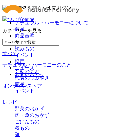
ナチュラル・ハーモニーについて
商品
カテゴリー
を見る
商品基準
サービス
読みもの
すべて
イベント
採用
ナチュラル・ハーモニーのこと
ニュース
会社のこと
お問い合わせ
代表のつぶやき
商品
オンラインストア
イベント
レシピ
野菜のおかず
肉・魚のおかず
ごはんもの
粉もの
麺