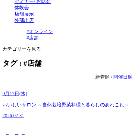
セミナー/ お話会
体験会
店舗展示
外部出店
#オンライン
#店舗
カテゴリーを見る
タグ : #店舗
新着順 /
開催日順
9月17日(木)
おいしいサロン ～自然栽培野菜料理と暮らしのあれこれ～
2026.07.31