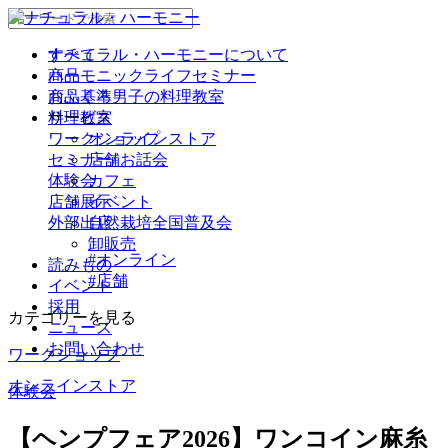
ナチュラル・ハーモニーについて
すべて
商品
ハーモニックライフセミナー
商品基準
おふくろ男子の料理教室
サービス
料理教室
ワークショップ
オンラインストア
セミナー/ お話会
店舗
体験会
カフェ
店舗展示
イベント
外部出店
自然栽培全国普及会
卸販売
#オンライン
読みもの
#店舗
イベント
採用
カテゴリーを見る
ニュース
お問い合わせ
ワークショップ
オンラインストア
体験会
【ヘンプフェア2026】ワンコイン麻糸