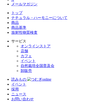
メールマガジン
トップ
ナチュラル・ハーモニーについて
商品
商品基準
放射性物質検査
サービス
オンラインストア
店舗
カフェ
イベント
自然栽培全国普及会
卸販売
読みもの
イベント
採用
ニュース
お問い合わせ