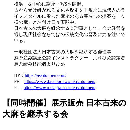
横浜」を中心に講座・WSを開催。
古から受け継がれる文化や歴史を下敷きに現代人のラ
イフスタイルに沿った麻糸のある暮らしの提案を「今
様の麻」と名付け日々実践中。
日本古来の大麻を継承する会理事として、会の経営を
通し現代社会ならではの伝統文化の普及に力を注いで
いる。
一般社団法人日本古来の大麻を継承する会理事
麻糸産み講座公認インストラクター よりひめ認定者
麻糸績み技能者よりひめ
HP：
https://asaitonoen.com/
FB：
https://www.facebook.com/asaitonoen/
IG：
https://www.instagram.com/asaitonoen/
【同時開催】展示販売 日本古来の
大麻を継承する会