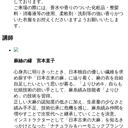
しております。
ご来場の際には、香水や香りのついた化粧品・整髪
料・消毒液等の使用、柔軟剤・洗剤等の強い香りがつ
いた衣服をお控えくださいますようお願いいたしま
す。
講師
麻絲の縁 宮本直子
心身共に弱りきったとき、日本独自の優しい繊維を求
め探す中「日本古来の麻」に辿り着く。麻の衣を自給
自足したいという思いが募る。「よりひめ®」自らも
伝統技術の担い手として、麻糸績み技能者「よりひ
め」の技術を習得。
正しい大麻の認知度の低さに加え、生産量の少なさと
績み手不足、技術伝承に危機を感じ、麻糸績み仲間を
増やすことで次世代へと継承していくことを決意。
インストラクターとして「日本古来の大麻」を知るき
っかけとなった「ナチュラル＆ハーモニックプランツ