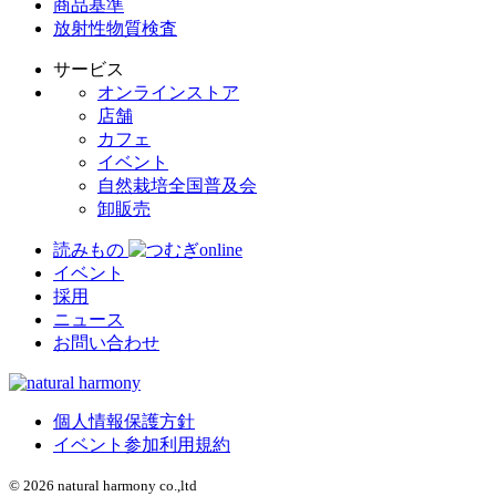
商品基準
放射性物質検査
サービス
オンラインストア
店舗
カフェ
イベント
自然栽培全国普及会
卸販売
読みもの
イベント
採用
ニュース
お問い合わせ
個人情報保護方針
イベント参加利用規約
© 2026 natural harmony co.,ltd