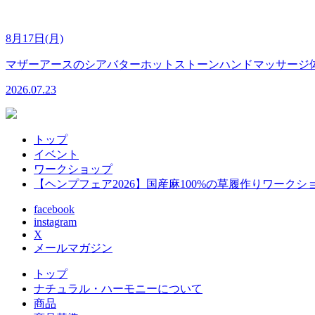
8月17日(月)
マザーアースのシアバターホットストーンハンドマッサージ
2026.07.23
トップ
イベント
ワークショップ
【ヘンプフェア2026】国産麻100%の草履作りワークシ
facebook
instagram
X
メールマガジン
トップ
ナチュラル・ハーモニーについて
商品