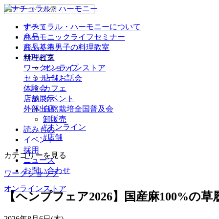
ナチュラル・ハーモニーについて
すべて
商品
ハーモニックライフセミナー
商品基準
おふくろ男子の料理教室
サービス
料理教室
ワークショップ
オンラインストア
セミナー/ お話会
店舗
体験会
カフェ
店舗展示
イベント
外部出店
自然栽培全国普及会
卸販売
#オンライン
読みもの
#店舗
イベント
採用
カテゴリーを見る
ニュース
お問い合わせ
ワークショップ
オンラインストア
【ヘンプフェア2026】国産麻100%の
2026年8月6日(木)