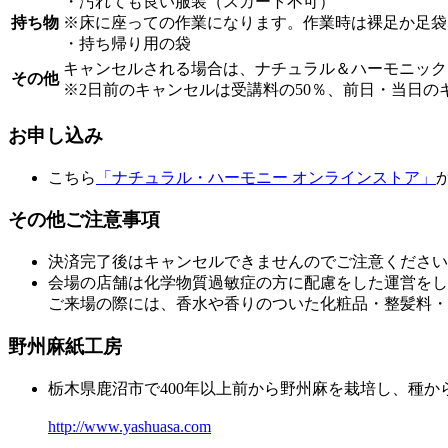
・汚れても良い服装（スカート不可）
持ち物
※床に座っての作業になります。作業時は裸足か足袋
・持ち帰り用の袋
キャンセルされる場合は、ナチュラル＆ハーモニック
その他
※2日前のキャンセルは受講料の50％、前日・当日の
お申し込み
こちら
「ナチュラル・ハーモニー オンラインストア」
その他ご注意事項
決済完了後はキャンセルできませんのでご注意ください
会場の店舗は化学物質過敏症の方に配慮をした運営をし
ご来場の際には、香水や香りのついた化粧品・整髪料・
野州麻紙工房
栃木県鹿沼市で400年以上前から野州麻を栽培し、種
http://www.yashuasa.com