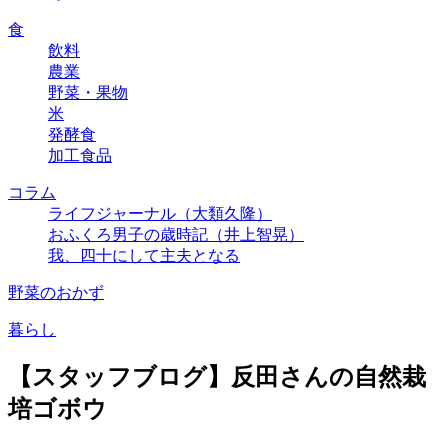
食
飲料
農業
野菜・果物
米
発酵食
加工食品
コラム
ライフジャーナル（大類久隆）
おふくろ男子の歳時記（井上智晃）
我、四十にして主夫となる
野菜のおかず
暮らし
【スタッフブログ】反田さんの自然栽
培ゴボウ