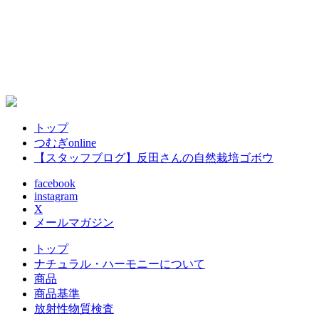
2
トップ
つむぎonline
【スタッフブログ】反田さんの自然栽培ゴボウ
facebook
instagram
X
メールマガジン
トップ
ナチュラル・ハーモニーについて
商品
商品基準
放射性物質検査