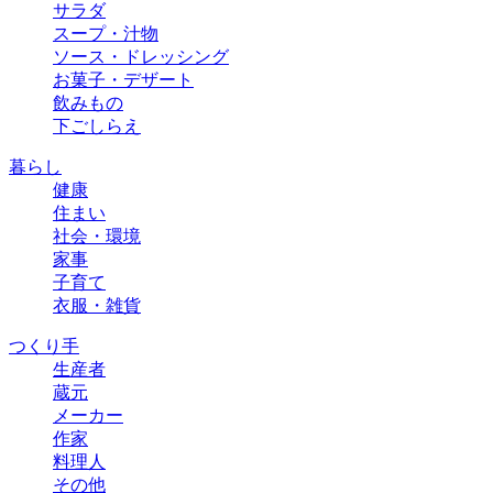
サラダ
スープ・汁物
ソース・ドレッシング
お菓子・デザート
飲みもの
下ごしらえ
暮らし
健康
住まい
社会・環境
家事
子育て
衣服・雑貨
つくり手
生産者
蔵元
メーカー
作家
料理人
その他