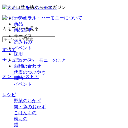
ナチュラル・ハーモニーについて
商品
カテゴリー
を見る
商品基準
サービス
読みもの
イベント
すべて
採用
ニュース
ナチュラル・ハーモニーのこと
お問い合わせ
会社のこと
代表のつぶやき
オンラインストア
商品
イベント
レシピ
野菜のおかず
肉・魚のおかず
ごはんもの
粉もの
麺