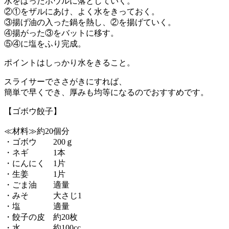
水をはったボウルに落としていく。
②①をザルにあけ、よく水をきっておく。
③揚げ油の入った鍋を熱し、②を揚げていく。
④揚がった③をバットに移す。
⑤④に塩をふり完成。
ポイントはしっかり水をきること。
スライサーでささがきにすれば、
簡単で早くでき、厚みも均等になるのでおすすめです。
【ゴボウ餃子】
≪材料≫約20個分
・ゴボウ 200ｇ
・ネギ 1本
・にんにく 1片
・生姜 1片
・ごま油 適量
・みそ 大さじ1
・塩 適量
・餃子の皮 約20枚
・水 約100cc