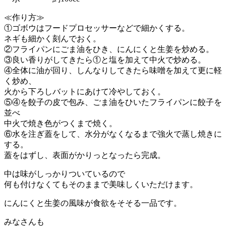
≪作り方≫
①ゴボウはフードプロセッサーなどで細かくする。
ネギも細かく刻んでおく。
②フライパンにごま油をひき、にんにくと生姜を炒める。
③良い香りがしてきたら①と塩を加えて中火で炒める。
④全体に油が回り、しんなりしてきたら味噌を加えて更に軽
く炒め、
火から下ろしバットにあけて冷やしておく。
⑤④を餃子の皮で包み、ごま油をひいたフライパンに餃子を
並べ
中火で焼き色がつくまで焼く。
⑥水を注ぎ蓋をして、水分がなくなるまで強火で蒸し焼きに
する。
蓋をはずし、表面がかりっとなったら完成。
中は味がしっかりついているので
何も付けなくてもそのままで美味しくいただけます。
にんにくと生姜の風味が食欲をそそる一品です。
みなさんも