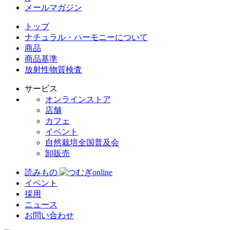
メールマガジン
トップ
ナチュラル・ハーモニーについて
商品
商品基準
放射性物質検査
サービス
オンラインストア
店舗
カフェ
イベント
自然栽培全国普及会
卸販売
読みもの
イベント
採用
ニュース
お問い合わせ