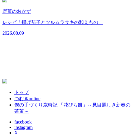
野菜のおかず
2
レシピ「揚げ茄子とツルムラサキの和えもの」
2026.08.09
トップ
つむぎonline
僕の手づくり歳時記 「花びら餅」～見目麗しき新春の
茶菓～
facebook
instagram
X