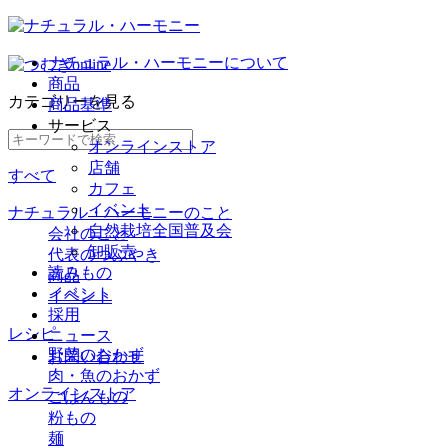
ナチュラル・ハーモニーについて
商品
カテゴリー
を見る
商品基準
サービス
オンラインストア
店舗
すべて
カフェ
イベント
ナチュラル・ハーモニーのこと
自然栽培全国普及会
会社のこと
卸販売
代表のつぶやき
読みもの
商品
イベント
イベント
採用
レシピ
ニュース
野菜のおかず
お問い合わせ
肉・魚のおかず
オンラインストア
ごはんもの
粉もの
麺