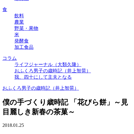
食
飲料
農業
野菜・果物
米
発酵食
加工食品
コラム
ライフジャーナル（大類久隆）
おふくろ男子の歳時記（井上智晃）
我、四十にして主夫となる
おふくろ男子の歳時記（井上智晃）
僕の手づくり歳時記 「花びら餅」～見
目麗しき新春の茶菓～
2018.01.25