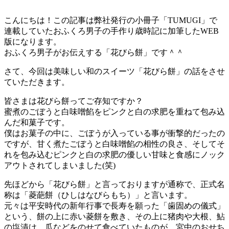
こんにちは！この記事は弊社発行の小冊子「TUMUGI」で
連載していたおふくろ男子の手作り歳時記に加筆したWEB
版になります。
おふくろ男子がお伝えする「花びら餅」です＾＾
さて、今回は美味しい和のスイーツ「花びら餅」の話をさせ
ていただきます。
皆さまは花びら餅ってご存知ですか？
蜜煮のごぼうと白味噌餡をピンクと白の求肥を重ねて包み込
んだ和菓子です。
僕はお菓子の中に、ごぼうが入っている事が衝撃的だったの
ですが、甘く煮たごぼうと白味噌餡の相性の良さ、そしてそ
れを包み込むピンクと白の求肥の優しい甘味と食感にノック
アウトされてしまいました(笑)
先ほどから「花びら餅」と言っておりますが通称で、正式名
称は「菱葩餅（ひしはなびらもち）」と言います。
元々は平安時代の新年行事で長寿を願った「歯固めの儀式」
という、餅の上に赤い菱餅を敷き、その上に猪肉や大根、鮎
の塩漬け、瓜などをのせて食べていたものが、宮中のおせち