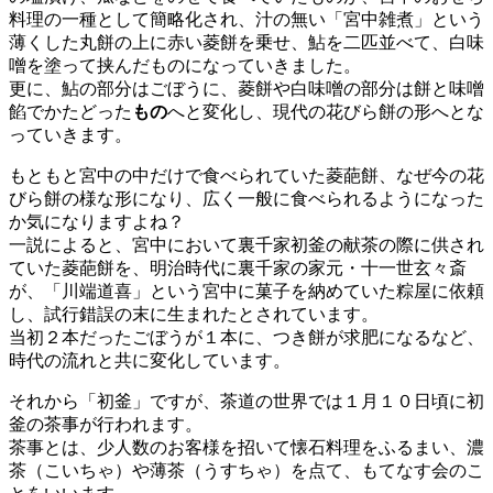
料理の一種として簡略化され、汁の無い「宮中雑煮」という
薄くした丸餅の上に赤い菱餅を乗せ、鮎を二匹並べて、白味
噌を塗って挟んだものになっていきました。
更に、鮎の部分はごぼうに、菱餅や白味噌の部分は餅と味噌
餡でかたどった
もの
へと変化し、現代の花びら餅の形へとな
っていきます。
もともと宮中の中だけで食べられていた菱葩餅、なぜ今の花
びら餅の様な形になり、広く一般に食べられるようになった
か気になりますよね？
一説によると、宮中において裏千家初釜の献茶の際に供され
ていた菱葩餅を、明治時代に裏千家の家元・十一世玄々斎
が、「川端道喜」という宮中に菓子を納めていた粽屋に依頼
し、試行錯誤の末に生まれたとされています。
当初２本だったごぼうが１本に、つき餅が求肥になるなど、
時代の流れと共に変化しています。
それから「初釜」ですが、茶道の世界では１月１０日頃に初
釜の茶事が行われます。
茶事とは、少人数のお客様を招いて懐石料理をふるまい、濃
茶（こいちゃ）や薄茶（うすちゃ）を点て、もてなす会のこ