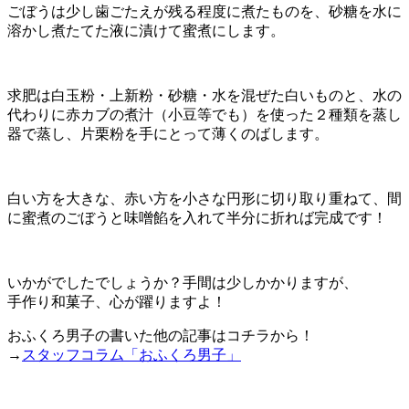
ごぼうは少し歯ごたえが残る程度に煮たものを、砂糖を水に
溶かし煮たてた液に漬けて蜜煮にします。
求肥は白玉粉・上新粉・砂糖・水を混ぜた白いものと、水の
代わりに赤カブの煮汁（小豆等でも）を使った２種類を蒸し
器で蒸し、片栗粉を手にとって薄くのばします。
白い方を大きな、赤い方を小さな円形に切り取り重ねて、間
に蜜煮のごぼうと味噌餡を入れて半分に折れば完成です！
いかがでしたでしょうか？手間は少しかかりますが、
手作り和菓子、心が躍りますよ！
おふくろ男子の書いた他の記事はコチラから！
→
スタッフコラム「おふくろ男子」