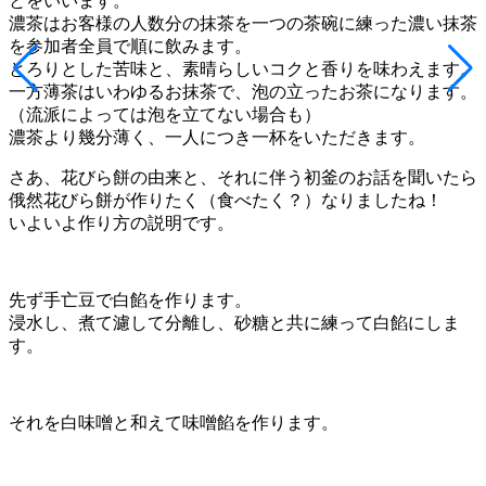
とをいいます。
濃茶はお客様の人数分の抹茶を一つの茶碗に練った濃い抹茶
を参加者全員で順に飲みます。
とろりとした苦味と、素晴らしいコクと香りを味わえます。
一方薄茶はいわゆるお抹茶で、泡の立ったお茶になります。
（流派によっては泡を立てない場合も）
濃茶より幾分薄く、一人につき一杯をいただきます。
さあ、花びら餅の由来と、それに伴う初釜のお話を聞いたら
俄然花びら餅が作りたく（食べたく？）なりましたね！
いよいよ作り方の説明です。
先ず手亡豆で白餡を作ります。
浸水し、煮て濾して分離し、砂糖と共に練って白餡にしま
す。
それを白味噌と和えて味噌餡を作ります。