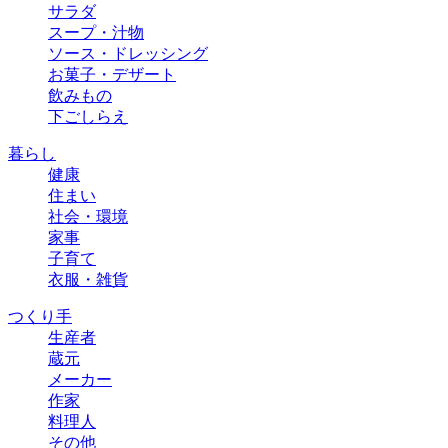
サラダ
スープ・汁物
ソース・ドレッシング
お菓子・デザート
飲みもの
下ごしらえ
暮らし
健康
住まい
社会・環境
家事
子育て
衣服・雑貨
つくり手
生産者
蔵元
メーカー
作家
料理人
その他