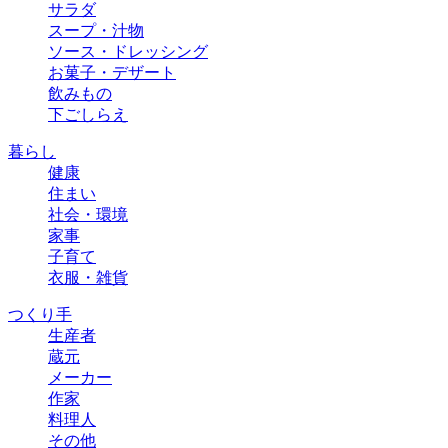
サラダ
スープ・汁物
ソース・ドレッシング
お菓子・デザート
飲みもの
下ごしらえ
暮らし
健康
住まい
社会・環境
家事
子育て
衣服・雑貨
つくり手
生産者
蔵元
メーカー
作家
料理人
その他