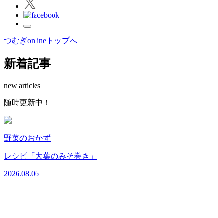
つむぎonlineトップへ
新着記事
new articles
随
時
更
新
中
！
野菜のおかず
レシピ「大葉のみそ巻き」
2026.08.06