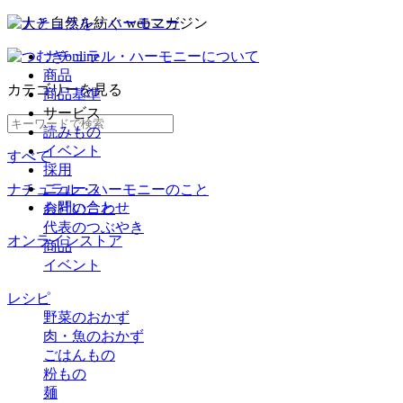
ナチュラル・ハーモニーについて
商品
カテゴリー
を見る
商品基準
サービス
読みもの
イベント
すべて
採用
ニュース
ナチュラル・ハーモニーのこと
お問い合わせ
会社のこと
代表のつぶやき
オンラインストア
商品
イベント
レシピ
野菜のおかず
肉・魚のおかず
ごはんもの
粉もの
麺