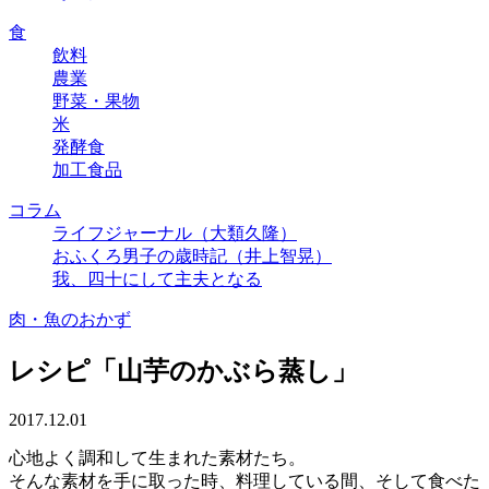
食
飲料
農業
野菜・果物
米
発酵食
加工食品
コラム
ライフジャーナル（大類久隆）
おふくろ男子の歳時記（井上智晃）
我、四十にして主夫となる
肉・魚のおかず
レシピ「山芋のかぶら蒸し」
2017.12.01
心地よく調和して生まれた素材たち。
そんな素材を手に取った時、料理している間、そして食べた