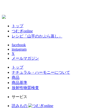
2
トップ
つむぎonline
レシピ「山芋のかぶら蒸し」
facebook
instagram
X
メールマガジン
トップ
ナチュラル・ハーモニーについて
商品
商品基準
放射性物質検査
サービス
読みもの