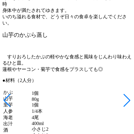
時
身体中が満たされてゆきます。
いのち溢れる食材で、どうぞ日々の食卓を楽しんでくださ
い。
山芋のかぶら蒸し
すりおろしたかぶの軽やかな食感と風味をじんわり味わえ
るひと皿。
蓮根やヤーコン・菊芋で食感をプラスしても◎
●材料（2人分）
かぶ
1個
山芋
80g
里芋
1個
人参
1/4本
海老
4尾
400ml
出汁
小さじ2
酒