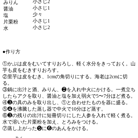
小さじ2
みりん
小さじ1
醤油
少々
塩
小さじ1
片栗粉
小さじ2
水
●作り方
①かぶは皮をむいてすりおろし、軽く水分をきっておく。山
芋も皮をむきすりおろす。
②里芋は皮をむき、1cmの角切りにする。海老は2cmに切
る。
③鍋に出汁と酒、みりん、❷を入れ中火にかける。一煮立ち
したらアクを取り、醤油と塩を加え弱火で5〜7分ほど煮る。
④❸の具のみを取り出し、①と合わせたものを器に盛る。
⑤❹を沸騰した蒸し器で中火で10分ほど蒸す。
⑥❸の残りの出汁に短冊切りにした人参を入れて軽く煮る。
水で溶いた片栗粉を加え、とろみをつける。
⑦蒸し上がった❺に❻のあんをかける。