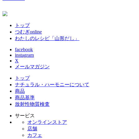
トップ
つむぎonline
わたしのレシピ「山形だし」
facebook
instagram
X
メールマガジン
トップ
ナチュラル・ハーモニーについて
商品
商品基準
放射性物質検査
サービス
オンラインストア
店舗
カフェ