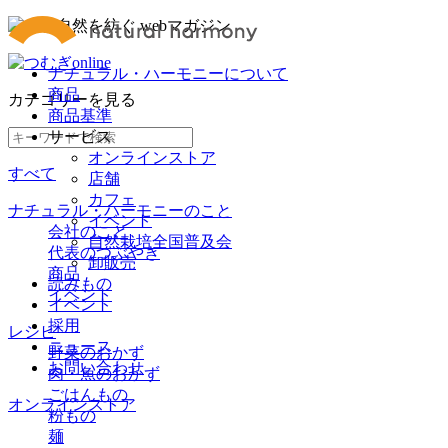
ナチュラル・ハーモニーについて
商品
カテゴリー
を見る
商品基準
サービス
オンラインストア
すべて
店舗
カフェ
ナチュラル・ハーモニーのこと
イベント
会社のこと
自然栽培全国普及会
代表のつぶやき
卸販売
商品
読みもの
イベント
イベント
採用
レシピ
ニュース
野菜のおかず
お問い合わせ
肉・魚のおかず
ごはんもの
オンラインストア
粉もの
麺