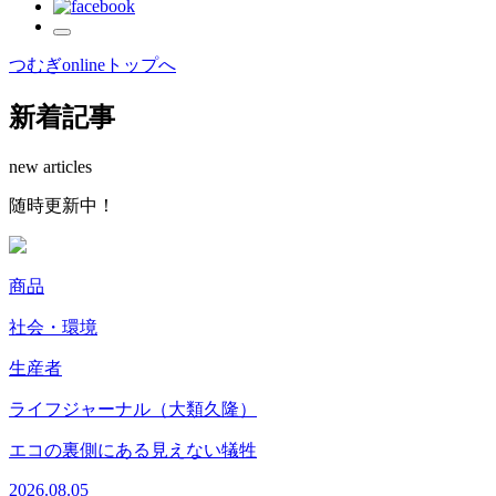
つむぎonlineトップへ
新着記事
new articles
随時更新中！
商品
社会・環境
生産者
2
ライフジャーナル（大類久隆）
エコの裏側にある見えない犠牲
2026.08.05