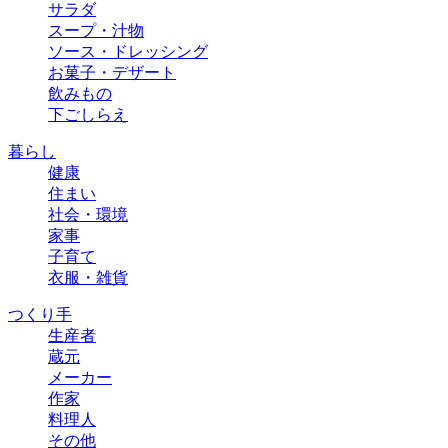
サラダ
スープ・汁物
ソース・ドレッシング
お菓子・デザート
飲みもの
下ごしらえ
暮らし
健康
住まい
社会・環境
家事
子育て
衣服・雑貨
つくり手
生産者
蔵元
メーカー
作家
料理人
その他