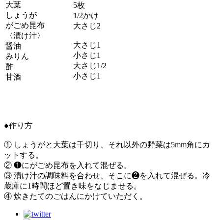
大葉
5枚
しょうが
1/2かけ
がごめ昆布
大さじ2
〈漬け汁〉
大さじ1
醤油
小さじ1
みりん
大さじ1/2
酢
小さじ1
甘酒
●作り方
① しょうがと大葉は千切り、それ以外の野菜は5mm角にカ
ットする。
② ❶にがごめ昆布を入れて混ぜる。
③ 漬け汁の調味料を合わせ、そこに❷を入れて混ぜる。冷
蔵庫に1時間ほど置き味をなじませる。
④ 炊きたてのごはんにかけていただく。