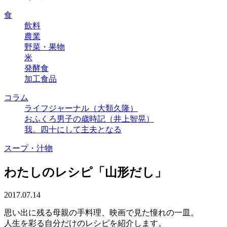
食
飲料
農業
野菜・果物
米
発酵食
加工食品
コラム
ライフジャーナル（大類久隆）
おふくろ男子の歳時記（井上智晃）
我、四十にして主夫となる
スープ・汁物
わたしのレシピ「山形だし」
2017.07.14
思い出に残る母親の手料理、映画で見た憧れの一皿。
人生を彩る自分だけのレシピを紹介します。