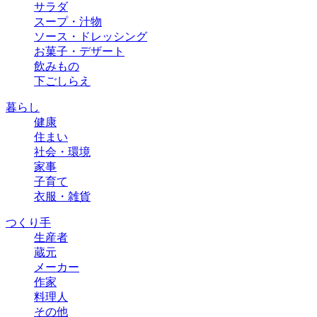
サラダ
スープ・汁物
ソース・ドレッシング
お菓子・デザート
飲みもの
下ごしらえ
暮らし
健康
住まい
社会・環境
家事
子育て
衣服・雑貨
つくり手
生産者
蔵元
メーカー
作家
料理人
その他