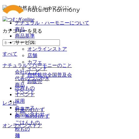
ナチュラル・ハーモニーについて
商品
カテゴリー
を見る
商品基準
サービス
オンラインストア
すべて
店舗
カフェ
ナチュラル・ハーモニーのこと
イベント
会社のこと
自然栽培全国普及会
代表のつぶやき
卸販売
商品
読みもの
イベント
イベント
採用
レシピ
ニュース
野菜のおかず
お問い合わせ
肉・魚のおかず
ごはんもの
オンラインストア
粉もの
麺