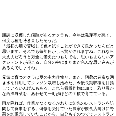
順調に収穫した痕跡があるオクラも、今年は発芽率が悪く、
何度も種を蒔き直したそうだ。
「最初の畑で苦戦して色々試すことができて良かったんだと
思います。それでも毎年何かしら驚かされますね。これなら
大丈夫だろうと万全に備えたつもりでも、思いもよらないア
クシデントが起こる。自分の中にまだまだ色んな思い込みが
あるんでしょうね」
元気に育つオクラは夏の主力作物だ。また、阿蘇の豊富な湧
き水を利用してクレソン栽培も始めた。今後長期収穫を目指
しているいんげんもある。これら看板作物に加え、彩り豊か
な西洋野菜を、あわせて一町歩ほどの面積で育てている。
雨が降れば、作業がなくなるかわりに卸先のレストランを訪
問して食事をする。研修を受けていた農家が飲食店向けに野
菜を卸販売していたことから、自分もそのつてでレストラン