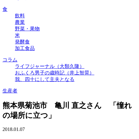
食
飲料
農業
野菜・果物
米
発酵食
加工食品
コラム
ライフジャーナル（大類久隆）
おふくろ男子の歳時記（井上智晃）
我、四十にして主夫となる
生産者
熊本県菊池市 亀川 直之さん 「憧れ
の場所に立つ」
2018.01.07