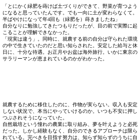
「とにかく緑肥を蒔けば土づくりができて、野菜が育つよう
になると思っていたんです。でも一向に土が変わらなくて。
半ばやけになって年4回も（緑肥を）蒔きましたね」
自分なりに勉強してきたつもりだったが、目の前で実際に起
こることが理解できなかった。
「現実は違う」。同時に、就農する前の自分は守られた環境
の中で生きていたのだと思い知らされた。安定した給与と休
日に、十分な待遇。お正月やお盆は海外旅行。いかに東京の
サラリーマンが恵まれているのかがわかった。
就農するために移住したのに、作物が実らない。収入も安定
しない状況で、本当にやっていけるのか。いつも不安に押し
つぶされそうになっていた。
自然栽培という憧れの農業に取り組み、夢を叶えようと必死
だった。しかし経験もなく、自分のできるアプローチは限ら
れている。完ぺきを目指す努力は、知らず知らずのうちに自