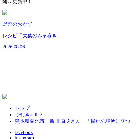
随時更新中！
野菜のおかず
レシピ「大葉のみそ巻き」
2026.08.06
2
トップ
つむぎonline
熊本県菊池市 亀川 直之さん 「憧れの場所に立つ」
facebook
instagram