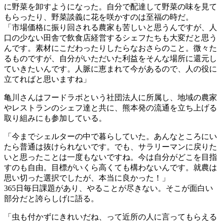
に野菜を卸すようになった。自分で配達して野菜の味を見て
もらったり、野菜談義に花を咲かすのは至福の時だ。
「市場価格に振り回される農家も苦しいと思うんですが、人
口の少ない田舎で飲食店経営するシェフたちも大変だと思う
んです。素材にこだわったりしたらなおさらのこと。微々た
るものですが、自分がいただいた利益をそんな場所に還元し
ていきたいんです。人脈に恵まれて今があるので、人の役に
立てればと思いますね」
亀川さんはフードラボという社団法人に所属し、地域の農家
やレストランのシェフ達と共に、熊本発の流通を立ち上げる
取り組みにも参加している。
「今までシェルターの中で暮らしていた。あんなところにい
たら普通は抜けられないです。でも、サラリーマンに戻りた
いと思ったことは一度もないですね。今は自分がどこを目指
すのも自由。目標がいくら高くても構わないんです。就農は
思い切った選択でしたが、本当に良かった！」
365日毎日課題があり、やることが尽きない。そこが面白い
部分だと誇らしげに語る。
「虫も付かずにきれいだね、って近所の人に言ってもらえる