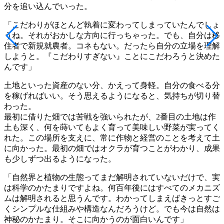
分を追い込んでいった。
「こだわりがほとんど執着に変わってしまっていたんでしょ
うね。それがおかしな方向に行っちゃった。でも、自分は移
住者で新規就農者。コネもない。だったら自分の立場を理解
しようと。『こだわりすぎない』ことにこだわろうと決めた
んです」
土地といった資産のない分、かえって身軽。自分の食べる分
を稼げればいい。そう思えるようになると、気持ちが切り替
わった。
最初に借りた畑では苦戦を強いられたが、2番目の土地は作
土も深く、何を蒔いてもよく育って美味しい野菜が実ってく
れた。この場所を支えに、常に作物と経営のことを考えて土
に向かった。最初の畑ではオクラが育つことがわかり、成果
も少しずつ出るようになった。
「自然界と植物の生態ってまだ解明されていないだけで、実
は科学のかたまりですよね。何百年後にはすべてのメカニズ
ムは解明されると思うんです。わかってしまえばきっとすご
くシンプルな仕組みや構造なんだろうけど。でも今は自然は
神秘のかたまり。そこに向かうのが面白いんです」