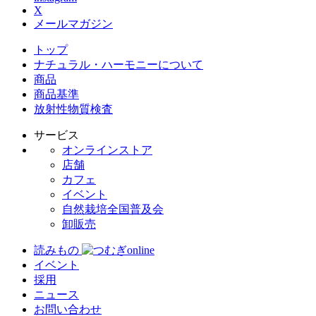
X
メールマガジン
トップ
ナチュラル・ハーモニーについて
商品
商品基準
放射性物質検査
サービス
オンラインストア
店舗
カフェ
イベント
自然栽培全国普及会
卸販売
読みもの
イベント
採用
ニュース
お問い合わせ