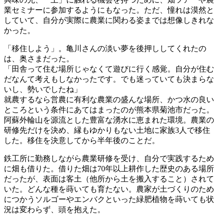
業セミナーに参加するようにもなった。ただ、憧れは漠然と
していて、自分が実際に農業に関わる姿までは想像しきれな
かった。
「移住しよう」。亀川さんの淡い夢を後押ししてくれたの
は、奥さまだった。
「田舎って住む場所じゃなくて遊びに行く感覚。自分が住む
だなんて考えもしなかったです。でも迷っていても決まらな
いし、勢いでしたね」
就農するなら営農に有利な農業の盛んな場所、かつ水の良い
ところという条件にあてはまったのが熊本県菊池市だった。
阿蘇外輪山を源流とした豊富な湧水に恵まれた環境。農業の
研修先だけを決め、縁もゆかりもない土地に家族3人で移住
した。移住を決意してから半年後のことだ。
鉄工所に勤務しながら農業研修を受け、自分で実践するため
に畑も借りた。借りた畑は70年以上耕作した歴史のある場所
だったが、表面は客土（他所から土を搬入すること）されて
いた。どんな種を蒔いても育たない。農家が土づくりのため
につかうソルゴーやエンバクといった緑肥植物を蒔いても状
況は変わらず、頭を抱えた。