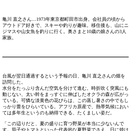
亀川 直之さん…1973年東京都町田市出身。会社員の頃から
アウトドア好きで、スキーや釣りが趣味。移住後も、山にニ
ジマスや山女魚を釣りに行く。奥さまと10歳の娘さんの3人
家族。
台風が翌日通過するという予報の日、亀川 直之さんの畑を
訪問した。
水分をたっぷり含んだ空気を分けて進む。時折吹く突風にも
動じない、太い幹をまっすぐに伸ばしたオクラの森が広がっ
ている。可憐な淡黄色の花びらは、この蒸し暑さの中でもし
っかり蕾をひらいている。アフリカ原産で、熱帯気候におい
ては多年生というのも納得できる、たくましい姿だ。
「この辺りだと、夏の盛りに育つ野菜が本当に少ないんで
す。茄子やトマトといった代表的な夏野菜でさえ、日に焼け