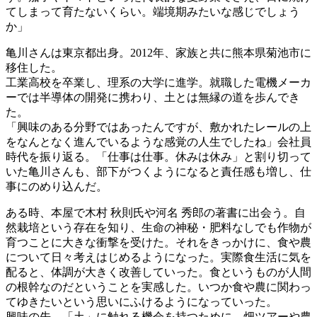
てしまって育たないくらい。端境期みたいな感じでしょう
か」
亀川さんは東京都出身。2012年、家族と共に熊本県菊池市に
移住した。
工業高校を卒業し、理系の大学に進学。就職した電機メーカ
ーでは半導体の開発に携わり、土とは無縁の道を歩んでき
た。
「興味のある分野ではあったんですが、敷かれたレールの上
をなんとなく進んでいるような感覚の人生でしたね」会社員
時代を振り返る。「仕事は仕事。休みは休み」と割り切って
いた亀川さんも、部下がつくようになると責任感も増し、仕
事にのめり込んだ。
ある時、本屋で木村 秋則氏や河名 秀郎の著書に出会う。自
然栽培という存在を知り、生命の神秘・肥料なしでも作物が
育つことに大きな衝撃を受けた。それをきっかけに、食や農
について日々考えはじめるようになった。実際食生活に気を
配ると、体調が大きく改善していった。食というものが人間
の根幹なのだということを実感した。いつか食や農に関わっ
てゆきたいという思いにふけるようになっていった。
興味の先、「土」に触れる機会を持つために、畑ツアーや農