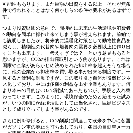
可能性もあります。また巨額の出資をする以上、それが無条
件で行われることはなく何かしらの条件や要求があるはずで
す。
つまり投資財団の意向で、間接的に未来の生活環境や消費者
の動向を簡単に操作出来てしまう事が考えられます。前編で
も説明しましたが、将来的に温暖化対策として動物性食品を
減らし、植物性の代替肉や培養肉の需要を必要以上に作り出
すことも出来ます。「考えすぎでは？」という意見もあると
思いますが、CO2の排出権取引という例があります。これは
国家や企業があらかじめ決められた排出枠を超えそうな場合
に、他の企業から排出枠を買い取る事が出来る制度です。一
見すると便利な制度ですが、この取り引き自体が投機ビジネ
ス化しており、中には多額の利益を出す企業もあります。何
より本来の目的はCO2の削減であったものが、手段と入れ替
わっています。このように、環境保全のためと始まった試み
が、いつの間にか経済活動として正当化され、巨額ビジネス
として成り立ってしまう事があるのです。
さらに例を挙げると、CO2削減に関連して欧米を中心に各国
がガソリン車の廃止を打ち出しており、各国の自動車メーカ