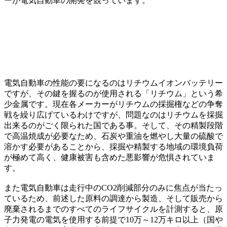
ーが電気自動車の開発を競っています。
電気自動車の性能の要になるのはリチウムイオンバッテリー
ですが、その鍵を握るのが使用される「リチウム」という希
少金属です。現在各メーカーがリチウムの採掘権などの争奪
戦を繰り広げているわけですが、問題なのはリチウムを採掘
出来るのがごく限られた国である事。そして、その精製段階
で高温焼成が必要なため、石炭や重油を燃やし大量の硫酸で
溶かす必要があることから、採掘や精製する地域の環境負荷
が極めて高く、健康被害も含めた悪影響が危惧されていま
す。
また電気自動車は走行中のCO2削減部分のみに焦点が当たっ
ているため、前述した原料の調達から製造、そして販売から
廃棄されるまでのすべてのライフサイクルを計測すると、原
子力発電の電気を使用する前提で10万～12万キロ以上（国や