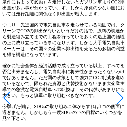
条件にもよって変動）を走行しないとガソリン車よりCO2排
出量が多い事が分かっています。しかも原発の少ない国にお
いては走行距離に関係なく排出量が増大します。
つまり、先進国内で電気自動車を走らせている範囲では、ク
リーンでCO2の排出がないというだけの話で、原料の調達か
ら製造組み立てまでの工程を行っている多くの途上国の犠牲
の上に成り立っている事になります。しかも大手電気自動車
メーカーは、その国々の企業へ排出権を売るため多額の利益
を得る構造になっています。
確かに社会全体が経済活動で成り立っている以上、すべてを
否定出来ませんし、電気自動車に将来性がまったくないわけ
ではありません。ただ国の政策として強力にCO2削減を進め
ているなかで、限られた資源と代替技術がないまま大企業主
導での急激な電気自動車への転換は、その代償があまりにも
大きい。もっと慎重に取り組むべきなのです。
今挙げた例は、SDGsの取り組み全体からすれば1つの側面に
過ぎません。しかしもう一度SDGsの17の目標のいくつかを
見て下さい。