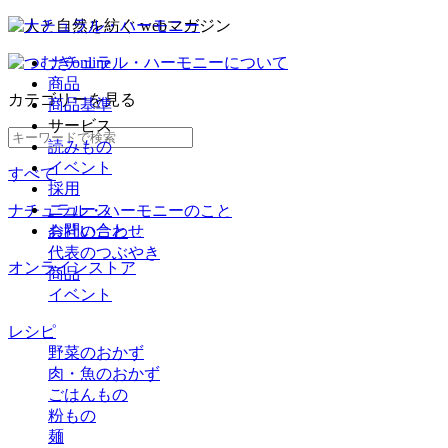
ナチュラル・ハーモニーについて
商品
カテゴリー
を見る
商品基準
サービス
読みもの
イベント
すべて
採用
ニュース
ナチュラル・ハーモニーのこと
お問い合わせ
会社のこと
代表のつぶやき
オンラインストア
商品
イベント
レシピ
野菜のおかず
肉・魚のおかず
ごはんもの
粉もの
麺