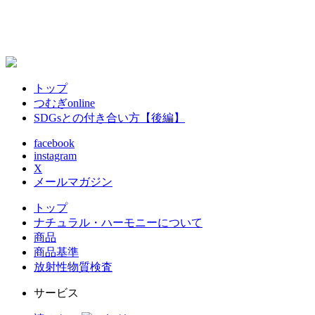
2
トップ
つむぎonline
SDGsとの付き合い方【後編】
facebook
instagram
X
メールマガジン
トップ
ナチュラル・ハーモニーについて
商品
商品基準
放射性物質検査
サービス