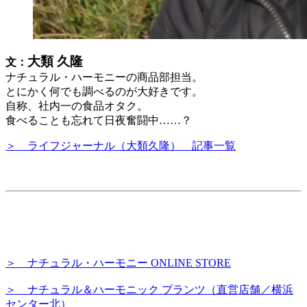
大
類 久隆
文：
ナチュラル・ハーモニーの商品部担当。
とにかく何でも調べるのが大好きです。
自称、社内一の食品オタク。
食べることも忘れて日夜奮闘中……？
＞ ライフジャーナル（大類久隆） 記事一覧
＞ ナチュラル・ハーモニー ONLINE STORE
＞ ナチュラル＆ハーモニック プランツ（直営店舗／横浜
センター北）