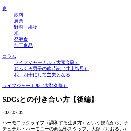
食
飲料
農業
野菜・果物
米
発酵食
加工食品
コラム
ライフジャーナル（大類久隆）
おふくろ男子の歳時記（井上智晃）
我、四十にして主夫となる
ライフジャーナル（大類久隆）
SDGsとの付き合い方【後編】
2022.07.05
ハーモニックライフ（調和する生き方）という観点から、ナ
チュラル・ハーモニーの商品部スタッフ、大類（おおるい）