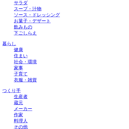
サラダ
スープ・汁物
ソース・ドレッシング
お菓子・デザート
飲みもの
下ごしらえ
暮らし
健康
住まい
社会・環境
家事
子育て
衣服・雑貨
つくり手
生産者
蔵元
メーカー
作家
料理人
その他