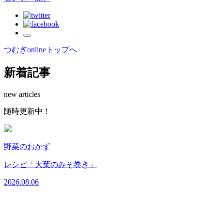
つむぎonlineトップへ
新着記事
new articles
随
時
更
新
中
！
野菜のおかず
レシピ「大葉のみそ巻き」
2026.08.06