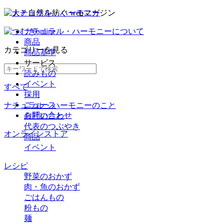
ナチュラル・ハーモニーについて
商品
カテゴリー
を見る
商品基準
サービス
読みもの
イベント
すべて
採用
ニュース
ナチュラル・ハーモニーのこと
お問い合わせ
会社のこと
代表のつぶやき
オンラインストア
商品
イベント
レシピ
野菜のおかず
肉・魚のおかず
ごはんもの
粉もの
麺