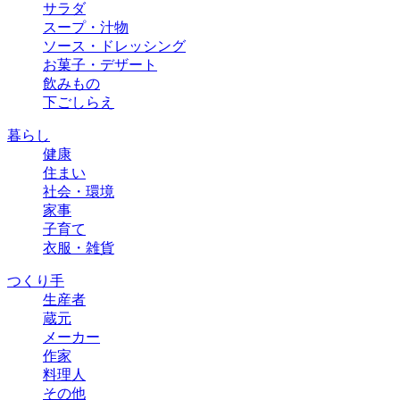
サラダ
スープ・汁物
ソース・ドレッシング
お菓子・デザート
飲みもの
下ごしらえ
暮らし
健康
住まい
社会・環境
家事
子育て
衣服・雑貨
つくり手
生産者
蔵元
メーカー
作家
料理人
その他