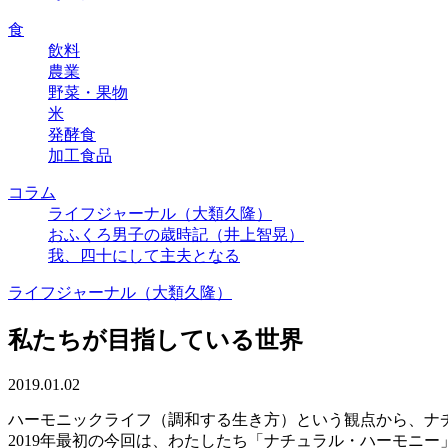
食
飲料
農業
野菜・果物
米
発酵食
加工食品
コラム
ライフジャーナル（大類久隆）
おふくろ男子の歳時記（井上智晃）
我、四十にして主夫となる
ライフジャーナル（大類久隆）
私たちが目指している世界
2019.01.02
ハーモニックライフ（調和する生き方）という観点から、ナ
2019年最初の今回は、わたしたち「ナチュラル・ハーモニ