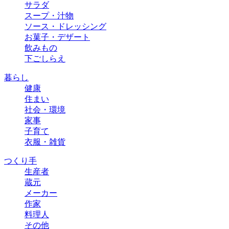
サラダ
スープ・汁物
ソース・ドレッシング
お菓子・デザート
飲みもの
下ごしらえ
暮らし
健康
住まい
社会・環境
家事
子育て
衣服・雑貨
つくり手
生産者
蔵元
メーカー
作家
料理人
その他