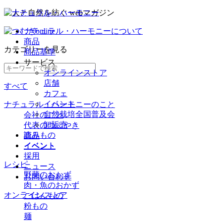
ナチュラル・ハーモニーについて
商品
カテゴリー
を見る
商品基準
サービス
オンラインストア
店舗
すべて
カフェ
イベント
ナチュラル・ハーモニーのこと
自然栽培全国普及会
会社のこと
卸販売
代表のつぶやき
読みもの
商品
イベント
イベント
採用
レシピ
ニュース
野菜のおかず
お問い合わせ
肉・魚のおかず
オンラインストア
ごはんもの
粉もの
麺