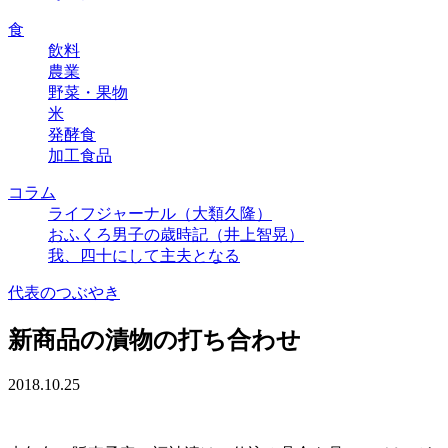
食
飲料
農業
野菜・果物
米
発酵食
加工食品
コラム
ライフジャーナル（大類久隆）
おふくろ男子の歳時記（井上智晃）
我、四十にして主夫となる
代表のつぶやき
新商品の漬物の打ち合わせ
2018.10.25