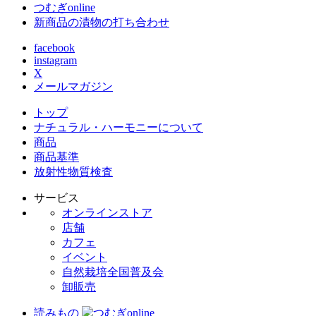
つむぎonline
新商品の漬物の打ち合わせ
facebook
instagram
X
メールマガジン
トップ
ナチュラル・ハーモニーについて
商品
商品基準
放射性物質検査
サービス
オンラインストア
店舗
カフェ
イベント
自然栽培全国普及会
卸販売
読みもの