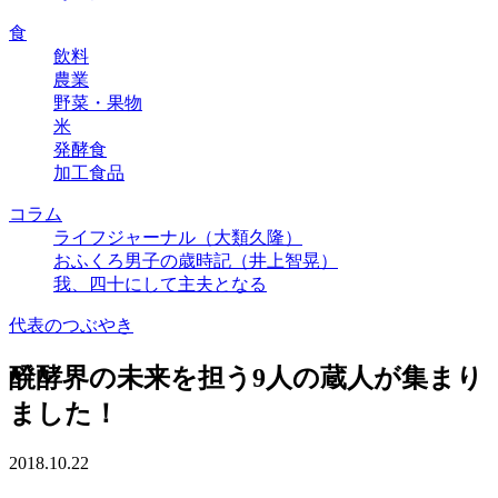
食
飲料
農業
野菜・果物
米
発酵食
加工食品
コラム
ライフジャーナル（大類久隆）
おふくろ男子の歳時記（井上智晃）
我、四十にして主夫となる
代表のつぶやき
醗酵界の未来を担う9人の蔵人が集まり
ました！
2018.10.22