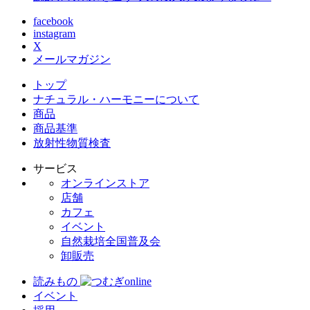
facebook
instagram
X
メールマガジン
トップ
ナチュラル・ハーモニーについて
商品
商品基準
放射性物質検査
サービス
オンラインストア
店舗
カフェ
イベント
自然栽培全国普及会
卸販売
読みもの
イベント