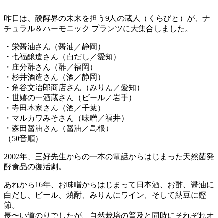
昨日は、醗酵界の未来を担う9人の蔵人（くらびと）が、ナ
チュラル＆ハーモニック プランツに大集合しました。
・栄醤油さん（醤油／静岡）
・七福醸造さん（白だし／愛知）
・庄分酢さん（酢／福岡）
・杉井酒造さん（酒／静岡）
・角谷文治郎商店さん（みりん／愛知）
・世嬉の一酒蔵さん（ビール／岩手）
・寺田本家さん（酒／千葉）
・マルカワみそさん（味噌／福井）
・森田醤油さん（醤油／島根）
（50音順）
2002年、三好先生からの一本の電話からはじまった天然菌発
酵食品の復活劇。
あれから16年、お味噌からはじまって日本酒、お酢、醤油に
白だし、ビール、焼酎、みりんにワイン、そして納豆に鰹
節。
長〜い道のりでしたが、自然栽培の普及と同時にそれぞれオ