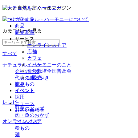
ナチュラル・ハーモニーについて
商品
カテゴリー
を見る
商品基準
サービス
オンラインストア
店舗
すべて
カフェ
イベント
ナチュラル・ハーモニーのこと
自然栽培全国普及会
会社のこと
卸販売
代表のつぶやき
読みもの
商品
イベント
イベント
採用
レシピ
ニュース
野菜のおかず
お問い合わせ
肉・魚のおかず
オンラインストア
ごはんもの
粉もの
麺