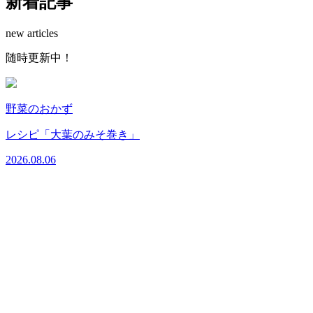
新着記事
new articles
随時更新中！
野菜のおかず
レシピ「大葉のみそ巻き」
2026.08.06
2