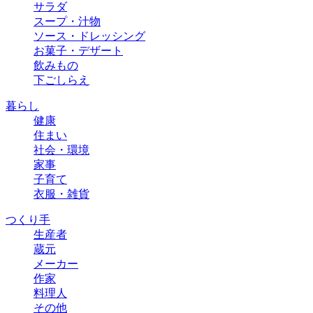
サラダ
スープ・汁物
ソース・ドレッシング
お菓子・デザート
飲みもの
下ごしらえ
暮らし
健康
住まい
社会・環境
家事
子育て
衣服・雑貨
つくり手
生産者
蔵元
メーカー
作家
料理人
その他