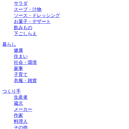
サラダ
スープ・汁物
ソース・ドレッシング
お菓子・デザート
飲みもの
下ごしらえ
暮らし
健康
住まい
社会・環境
家事
子育て
衣服・雑貨
つくり手
生産者
蔵元
メーカー
作家
料理人
その他