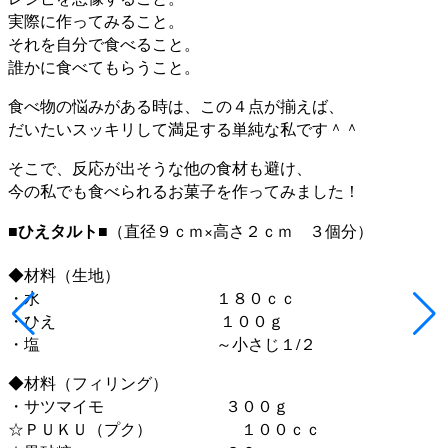
実際に作ってみること。
それを自分で食べること。
誰かに食べてもらうこと。
食べ物の悩みがある時は、この４点が揃えば、
だいたいスッキリして満足する単純な私です＾＾
そこで、反応が出そうな他の食材も避け、
今の私でも食べられるお菓子を作ってみました！
■ひえタルト■
（直径９ｃｍ×高さ２ｃｍ ３個分）
◆材料（生地）
・水 １８０ｃｃ
・ひえ １００ｇ
・塩 ～小さじ１/２
◆材料（フィリング）
・サツマイモ ３００ｇ
☆ＰＵＫＵ（プク） １００ｃｃ