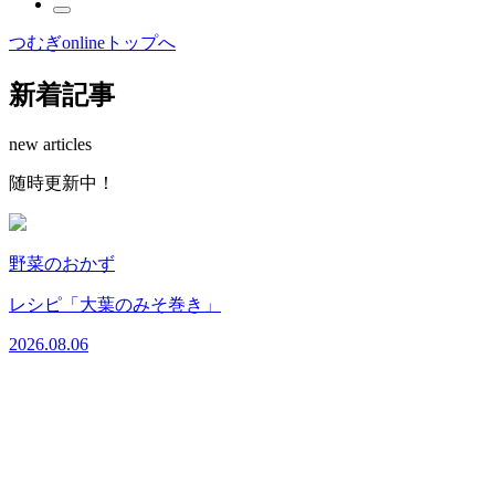
つむぎonlineトップへ
新着記事
new articles
随
時
更
新
中
！
野菜のおかず
レシピ「大葉のみそ巻き」
2026.08.06
2