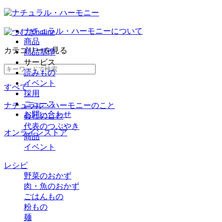
ナチュラル・ハーモニーについて
商品
カテゴリー
を見る
商品基準
サービス
読みもの
イベント
すべて
採用
ニュース
ナチュラル・ハーモニーのこと
お問い合わせ
会社のこと
代表のつぶやき
オンラインストア
商品
イベント
レシピ
野菜のおかず
肉・魚のおかず
ごはんもの
粉もの
麺