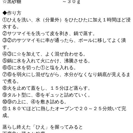
☆黒砂糖 ～３０ｇ
◆作り方
①ひえを洗い、水（分量外）をひたひたに加え１時間ほど浸
水する。
②サツマイモを洗って皮を剥き、鍋で蒸す。
③②のサツマイモに串が通ったら、ボールに移してよく潰
す。
④③に☆を加えて、よく混ぜ合わせる。
⑤鍋に水を入れて火にかけ、沸騰させる。
⑥⑤に水を切った①と塩を入れる。
⑦⑥を弱火にし混ぜながら、水分がなくなり鍋底が見えるま
で煮る。
⑧火を止めて蓋をし、１５分ほど蒸らす。
⑨タルト型に、⑧をギュッと詰めていく。
⑩⑨の上に、④を敷き詰める。
⑪１８０℃ほどに熱したオーブンで２０～２５分焼いて完
成。
蒸らし終えた「ひえ」を握ってみると