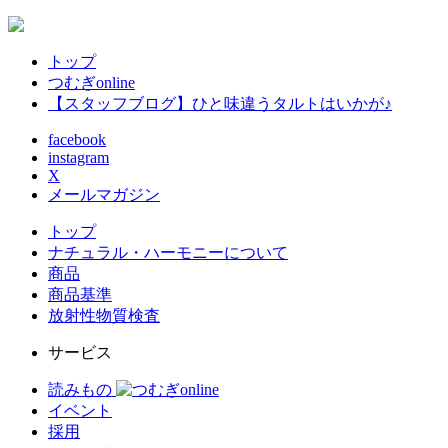
トップ
つむぎonline
【スタッフブログ】ひと味違うタルトはいかが♪
facebook
instagram
X
メールマガジン
トップ
ナチュラル・ハーモニーについて
商品
商品基準
放射性物質検査
サービス
読みもの
イベント
採用