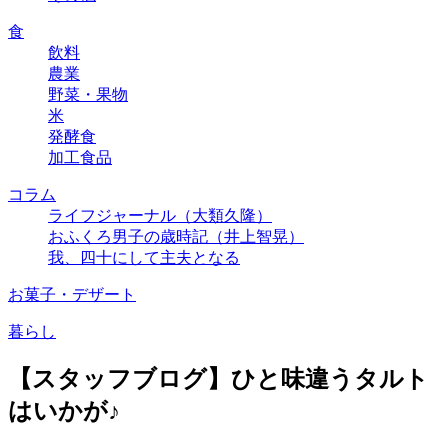
食
飲料
農業
野菜・果物
米
発酵食
加工食品
コラム
ライフジャーナル（大類久隆）
おふくろ男子の歳時記（井上智晃）
我、四十にして主夫となる
お菓子・デザート
暮らし
【スタッフブログ】ひと味違うタルト
はいかが♪