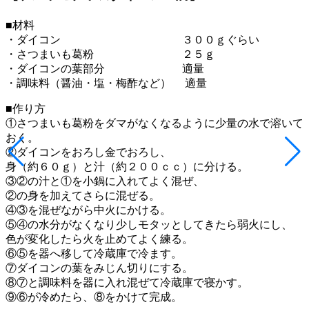
■材料
・ダイコン ３００ｇぐらい
・さつまいも葛粉 ２５ｇ
・ダイコンの葉部分 適量
・調味料（醤油・塩・梅酢など） 適量
■作り方
①さつまいも葛粉をダマがなくなるように少量の水で溶いて
おく。
②ダイコンをおろし金でおろし、
身（約６０ｇ）と汁（約２００ｃｃ）に分ける。
③②の汁と①を小鍋に入れてよく混ぜ、
②の身を加えてさらに混ぜる。
④③を混ぜながら中火にかける。
⑤④の水分がなくなり少しモタッとしてきたら弱火にし、
色が変化したら火を止めてよく練る。
⑥⑤を器へ移して冷蔵庫で冷ます。
⑦ダイコンの葉をみじん切りにする。
⑧⑦と調味料を器に入れ混ぜて冷蔵庫で寝かす。
⑨⑥が冷めたら、⑧をかけて完成。