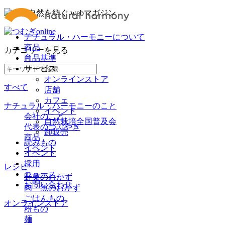
ナチュラル・ハーモニーについて
商品
カテゴリー
を見る
商品基準
サービス
オンラインストア
すべて
店舗
カフェ
ナチュラル・ハーモニーのこと
イベント
会社のこと
自然栽培全国普及会
代表のつぶやき
卸販売
商品
読みもの
イベント
イベント
採用
レシピ
ニュース
野菜のおかず
お問い合わせ
肉・魚のおかず
ごはんもの
オンラインストア
粉もの
麺