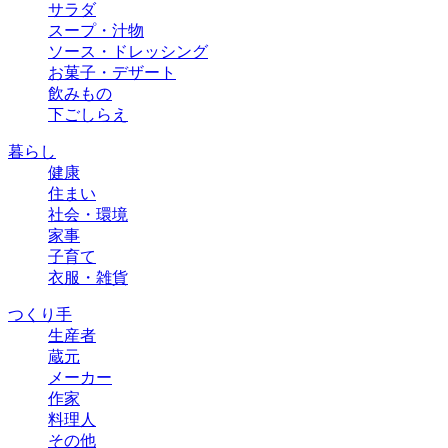
サラダ
スープ・汁物
ソース・ドレッシング
お菓子・デザート
飲みもの
下ごしらえ
暮らし
健康
住まい
社会・環境
家事
子育て
衣服・雑貨
つくり手
生産者
蔵元
メーカー
作家
料理人
その他