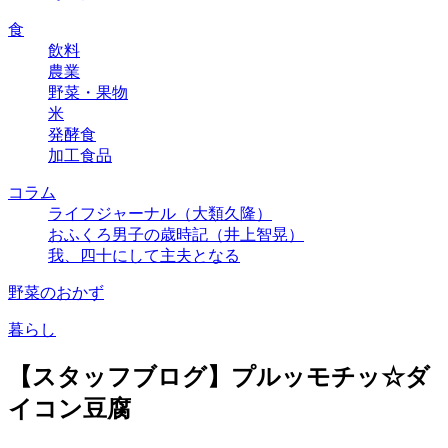
食
飲料
農業
野菜・果物
米
発酵食
加工食品
コラム
ライフジャーナル（大類久隆）
おふくろ男子の歳時記（井上智晃）
我、四十にして主夫となる
野菜のおかず
暮らし
【スタッフブログ】プルッモチッ☆ダ
イコン豆腐