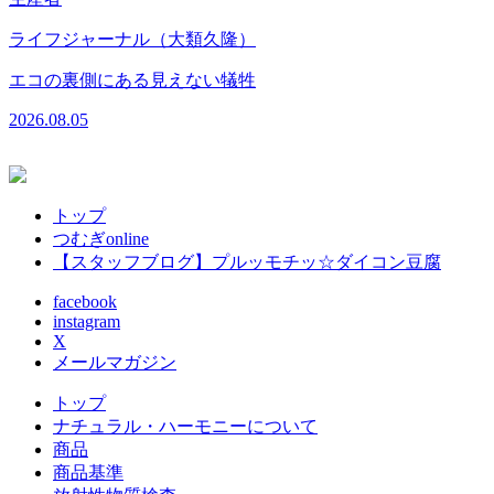
2
ライフジャーナル（大類久隆）
エコの裏側にある見えない犠牲
2026.08.05
トップ
つむぎonline
【スタッフブログ】プルッモチッ☆ダイコン豆腐
facebook
instagram
X
メールマガジン
トップ
ナチュラル・ハーモニーについて
商品
商品基準