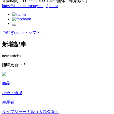
営業時間 11:00～20:00（年中無休、年始除く）
https://naturalharmony.co.jp/plants/
つむぎonlineトップへ
新着記事
new articles
随
時
更
新
中
！
商品
社会・環境
生産者
2
ライフジャーナル（大類久隆）