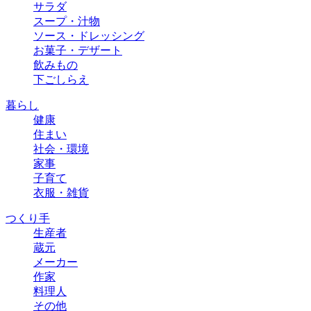
サラダ
スープ・汁物
ソース・ドレッシング
お菓子・デザート
飲みもの
下ごしらえ
暮らし
健康
住まい
社会・環境
家事
子育て
衣服・雑貨
つくり手
生産者
蔵元
メーカー
作家
料理人
その他