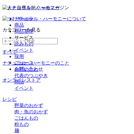
ナチュラル・ハーモニーについて
商品
カテゴリー
を見る
商品基準
サービス
読みもの
イベント
すべて
採用
ニュース
ナチュラル・ハーモニーのこと
お問い合わせ
会社のこと
代表のつぶやき
オンラインストア
商品
イベント
レシピ
野菜のおかず
肉・魚のおかず
ごはんもの
粉もの
麺