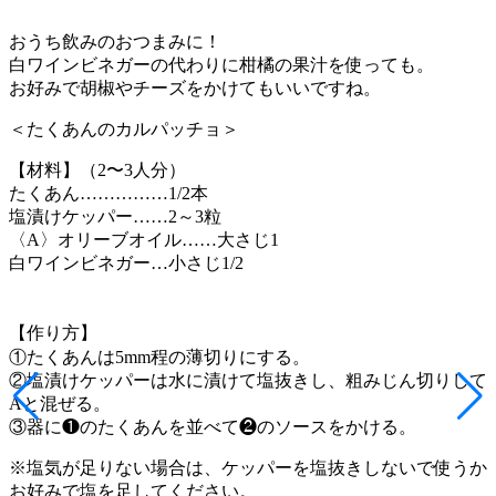
おうち飲みのおつまみに！
白ワインビネガーの代わりに柑橘の果汁を使っても。
お好みで胡椒やチーズをかけてもいいですね。
＜たくあんのカルパッチョ＞
【材料】（2〜3人分）
たくあん……………1/2本
塩漬けケッパー……2～3粒
〈A〉オリーブオイル……大さじ1
白ワインビネガー…小さじ1/2
【作り方】
①たくあんは5mm程の薄切りにする。
②塩漬けケッパーは水に漬けて塩抜きし、粗みじん切りして
Aと混ぜる。
③器に❶のたくあんを並べて❷のソースをかける。
※塩気が足りない場合は、ケッパーを塩抜きしないで使うか
お好みで塩を足してください。