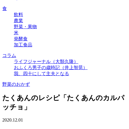
食
飲料
農業
野菜・果物
米
発酵食
加工食品
コラム
ライフジャーナル（大類久隆）
おふくろ男子の歳時記（井上智晃）
我、四十にして主夫となる
野菜のおかず
たくあんのレシピ「たくあんのカルパ
ッチョ」
2020.12.01