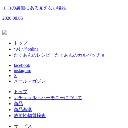
エコの裏側にある見えない犠牲
2026.08.05
トップ
つむぎonline
たくあんのレシピ「たくあんのカルパッチョ」
facebook
instagram
X
メールマガジン
トップ
ナチュラル・ハーモニーについて
商品
商品基準
放射性物質検査
サービス