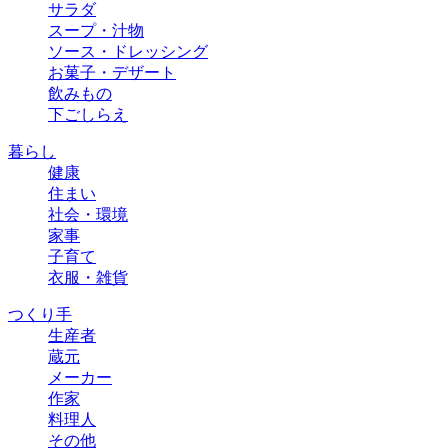
サラダ
スープ・汁物
ソース・ドレッシング
お菓子・デザート
飲みもの
下ごしらえ
暮らし
健康
住まい
社会・環境
家事
子育て
衣服・雑貨
つくり手
生産者
蔵元
メーカー
作家
料理人
その他