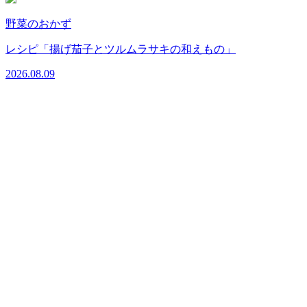
野菜のおかず
2
レシピ「揚げ茄子とツルムラサキの和えもの」
2026.08.09