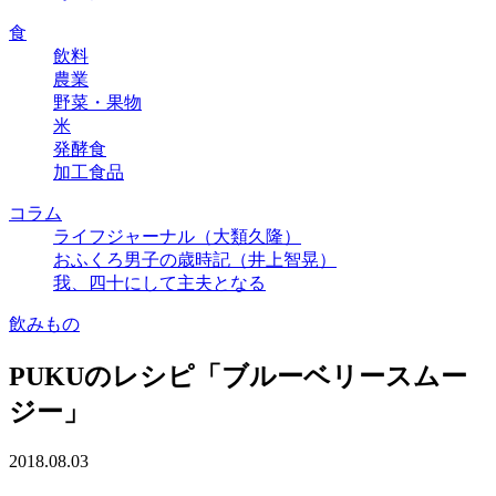
食
飲料
農業
野菜・果物
米
発酵食
加工食品
コラム
ライフジャーナル（大類久隆）
おふくろ男子の歳時記（井上智晃）
我、四十にして主夫となる
飲みもの
PUKUのレシピ「ブルーベリースムー
ジー」
2018.08.03