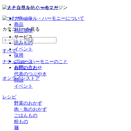
ナチュラル・ハーモニーについて
商品
カテゴリー
を見る
商品基準
サービス
読みもの
イベント
すべて
採用
ニュース
ナチュラル・ハーモニーのこと
お問い合わせ
会社のこと
代表のつぶやき
オンラインストア
商品
イベント
レシピ
野菜のおかず
肉・魚のおかず
ごはんもの
粉もの
麺