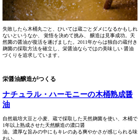
失敗したら木桶丸ごと、ひいては蔵ごとダメになるかもしれ
ないというなか、 覚悟を決めて挑み、 醸造は見事成功。天
然菌の醤油が復活を遂げました。2011年からは独自の蔵付き
麹菌の採取方法を確立し、栄醤油ならではの美味しい 醤油
づくりを追求しています。
栄醤油醸造がつくる
ナチュラル・ハーモニーの木桶熟成醤
油
自然栽培大豆と小麦、蔵で採取した天然麹菌を使い、木桶で
1年以上熟成させた天然醸造の濃口醤
油。濃厚な旨みの中にもキレのある爽やかさが感じられる味
わい。