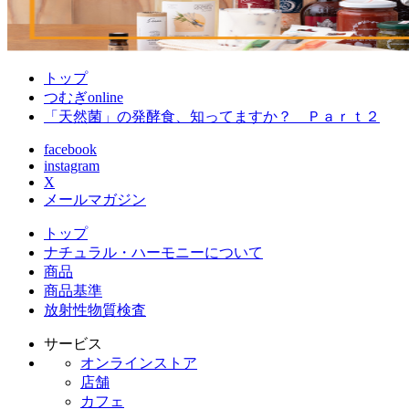
トップ
つむぎonline
「天然菌」の発酵食、知ってますか？ Ｐａｒｔ２
facebook
instagram
X
メールマガジン
トップ
ナチュラル・ハーモニーについて
商品
商品基準
放射性物質検査
サービス
オンラインストア
店舗
カフェ