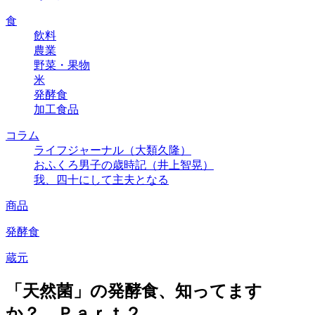
食
飲料
農業
野菜・果物
米
発酵食
加工食品
コラム
ライフジャーナル（大類久隆）
おふくろ男子の歳時記（井上智晃）
我、四十にして主夫となる
商品
発酵食
蔵元
「天然菌」の発酵食、知ってます
か？ Ｐａｒｔ２