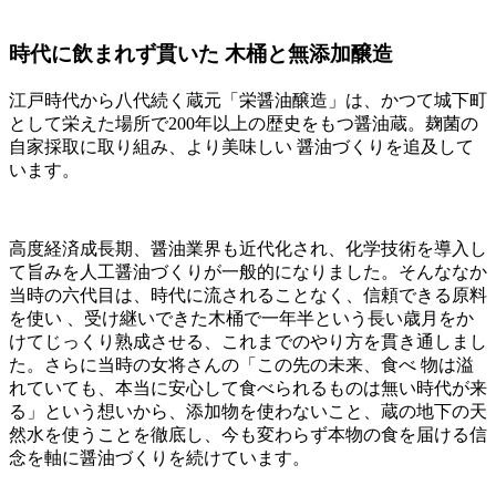
時代に飲まれず貫いた 木桶と無添加醸造
江戸時代から八代続く蔵元「栄醤油醸造」は、かつて城下町
として栄えた場所で200年以上の歴史をもつ醤油蔵。麹菌の
自家採取に取り組み、より美味しい 醤油づくりを追及して
います。
高度経済成長期、醤油業界も近代化され、化学技術を導入し
て旨みを人工醤油づくりが一般的になりました。そんななか
当時の六代目は、時代に流されることなく、信頼できる原料
を使い 、受け継いできた木桶で一年半という長い歳月をか
けてじっくり熟成させる、これまでのやり方を貫き通しまし
た。さらに当時の女将さんの「この先の未来、食べ 物は溢
れていても、本当に安心して食べられるものは無い時代が来
る」という想いから、添加物を使わないこと、蔵の地下の天
然水を使うことを徹底し、今も変わらず本物の食を届ける信
念を軸に醤油づくりを続けています。