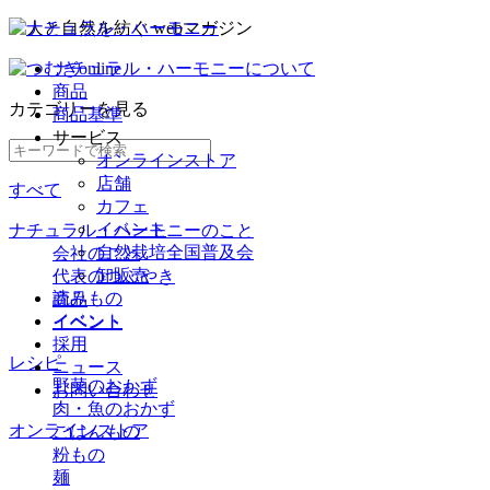
ナチュラル・ハーモニーについて
商品
カテゴリー
を見る
商品基準
サービス
オンラインストア
店舗
すべて
カフェ
イベント
ナチュラル・ハーモニーのこと
自然栽培全国普及会
会社のこと
卸販売
代表のつぶやき
読みもの
商品
イベント
イベント
採用
レシピ
ニュース
野菜のおかず
お問い合わせ
肉・魚のおかず
オンラインストア
ごはんもの
粉もの
麺