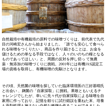
自然栽培や有機栽培の原料での味噌づくりは、前代表で九代
目の河崎宏さんから始まりました。「誰でも安心して食べら
れる味噌をつくりたい 。商品を作り届けることは、お金を
儲けるための単なる手段ではなく、人々のいのちの糧となる
ものであってほしい」と、周囲の反対を押し切っ て無農
薬・無添加の味噌づくりに挑戦。2001年には有機JAS認定工
場の資格を取得し、有機味噌の先駆けとなります。
その頃、天然菌の味噌を探していた臨床環境医の三好基晴氏
と出会い 、麹菌の「自家採取」に挑戦。果敢ともいえるチ
ャレンジでしたが、幸いに先々代が自家採取による味噌を自
家用に作っており、記憶を頼りに試行錯誤を重ねた末、培養
も薬剤処理も施さない自然な種麹を作ることができました。