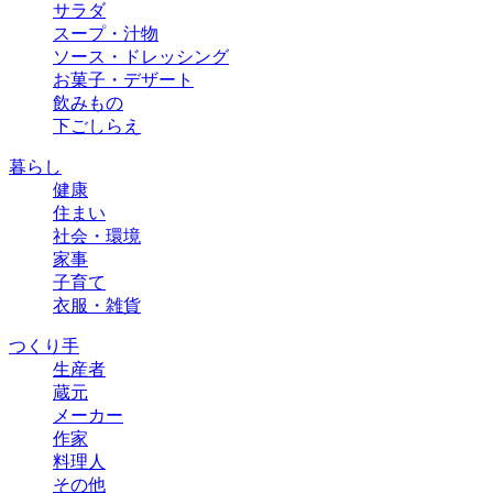
サラダ
スープ・汁物
ソース・ドレッシング
お菓子・デザート
飲みもの
下ごしらえ
暮らし
健康
住まい
社会・環境
家事
子育て
衣服・雑貨
つくり手
生産者
蔵元
メーカー
作家
料理人
その他