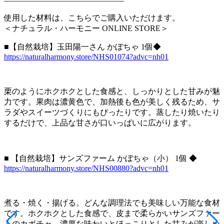
———————————————
使用した材料は、こちらでご購入いただけます。
＜ナチュラル・ハーモニー ONLINE STORE＞
■【自然栽培】玉田陽一さん かぼちゃ 1個◆
https://naturalharmony.store/NHS01074?advc=nh01
栗のようにホクホクとした食感と、しっかりとした甘みが魅
力です。果肉は濃黄色で、加熱後も色が美しく残るため、サ
ラダやスイーツづくりにもぴったりです。蒸したり焼いたり
するだけで、上品な甘さが口いっぱいに広がります。
■ 【自然栽培】サンズファーム かぼちゃ（小） 1個 ◆
https://naturalharmony.store/NHS00880?advc=nh01
煮る・焼く・揚げる。どんな調理法でも美味しい万能な食材
です。ホクホクとした食感で、皮まで柔らかいサンズファー
ムのカボチャ。濃厚な味わいとほっこりとした甘みが楽しめ