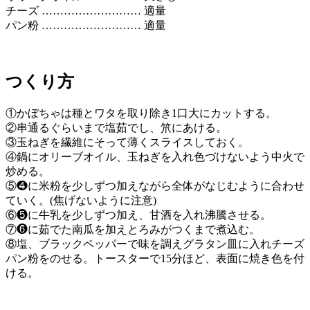
チーズ ……………………… 適量
パン粉 ……………………… 適量
つくり方
①かぼちゃは種とワタを取り除き1口大にカットする。
②串通るぐらいまで塩茹でし、笊にあける。
③玉ねぎを繊維にそって薄くスライスしておく。
④鍋にオリーブオイル、玉ねぎを入れ色づけないよう中火で
炒める。
⑤❹に米粉を少しずつ加えながら全体がなじむように合わせ
ていく。(焦げないように注意)
⑥❺に牛乳を少しずつ加え、甘酒を入れ沸騰させる。
⑦❻に茹でた南瓜を加えとろみがつくまで煮込む。
⑧塩、ブラックペッパーで味を調えグラタン皿に入れチーズ
パン粉をのせる。トースターで15分ほど、表面に焼き色を付
ける。