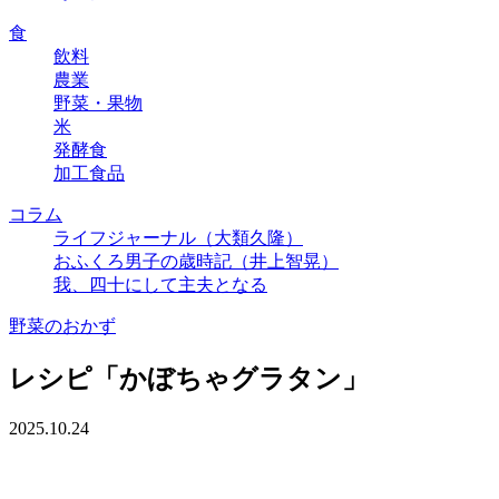
食
飲料
農業
野菜・果物
米
発酵食
加工食品
コラム
ライフジャーナル（大類久隆）
おふくろ男子の歳時記（井上智晃）
我、四十にして主夫となる
野菜のおかず
レシピ「かぼちゃグラタン」
2025.10.24