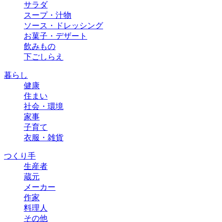
サラダ
スープ・汁物
ソース・ドレッシング
お菓子・デザート
飲みもの
下ごしらえ
暮らし
健康
住まい
社会・環境
家事
子育て
衣服・雑貨
つくり手
生産者
蔵元
メーカー
作家
料理人
その他