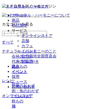
ナチュラル・ハーモニーについて
商品
カテゴリー
を見る
商品基準
サービス
オンラインストア
店舗
すべて
カフェ
イベント
ナチュラル・ハーモニーのこと
自然栽培全国普及会
会社のこと
卸販売
代表のつぶやき
読みもの
商品
イベント
イベント
採用
レシピ
ニュース
野菜のおかず
お問い合わせ
肉・魚のおかず
オンラインストア
ごはんもの
粉もの
麺