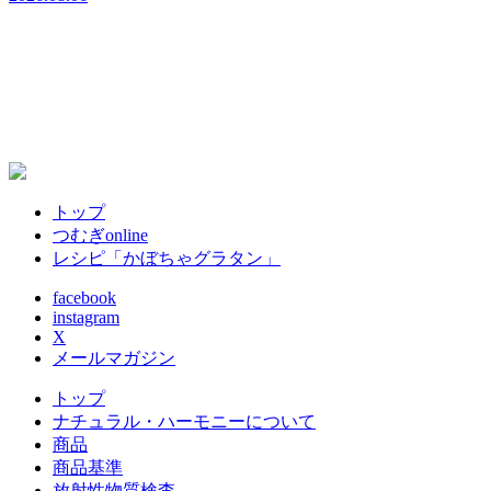
2
トップ
つむぎonline
レシピ「かぼちゃグラタン」
facebook
instagram
X
メールマガジン
トップ
ナチュラル・ハーモニーについて
商品
商品基準
放射性物質検査