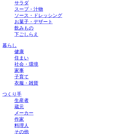
サラダ
スープ・汁物
ソース・ドレッシング
お菓子・デザート
飲みもの
下ごしらえ
暮らし
健康
住まい
社会・環境
家事
子育て
衣服・雑貨
つくり手
生産者
蔵元
メーカー
作家
料理人
その他