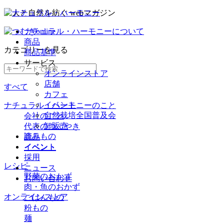
ナチュラル・ハーモニーについて
商品
カテゴリー
を見る
商品基準
サービス
オンラインストア
店舗
すべて
カフェ
イベント
ナチュラル・ハーモニーのこと
自然栽培全国普及会
会社のこと
卸販売
代表のつぶやき
読みもの
商品
イベント
イベント
採用
レシピ
ニュース
野菜のおかず
お問い合わせ
肉・魚のおかず
オンラインストア
ごはんもの
粉もの
麺