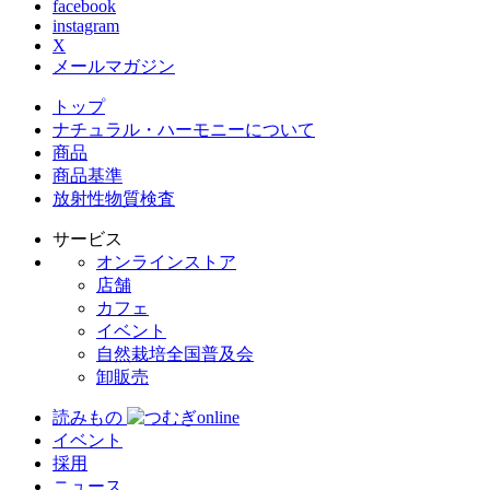
facebook
instagram
X
メールマガジン
トップ
ナチュラル・ハーモニーについて
商品
商品基準
放射性物質検査
サービス
オンラインストア
店舗
カフェ
イベント
自然栽培全国普及会
卸販売
読みもの
イベント
採用
ニュース