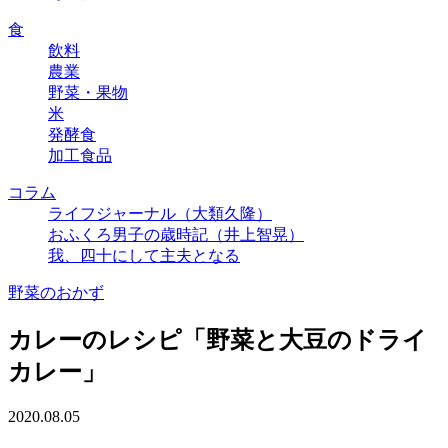
食
飲料
農業
野菜・果物
米
発酵食
加工食品
コラム
ライフジャーナル（大類久隆）
おふくろ男子の歳時記（井上智晃）
我、四十にして主夫となる
野菜のおかず
カレーのレシピ「野菜と大豆のドライ
カレー」
2020.08.05