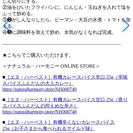
じん切りにする。
②油をひいたフライパンに、にんじん・玉ねぎを入れて塩を
ふって炒める。
③❷がしんなりしたら、ピーマン・大豆の水煮・トマトを加
える。
④❸に調味料を加えて炒め、水気がなくなれば完成。
—————————————————————————
★こちらでご購入いただけます。
＜ナチュラル・ハーモニー ONLINE STORE＞
■
［エヌ・ハーベスト］有機カレースパイス辛口 25g（辛味
スパイスふんだんの大人カレー）
https://naturalharmony.store/NH000749
■
［エヌ・ハーベスト］有機カレースパイス甘口 25g（香り
スパイスふんだんの控えめな辛さ）
https://naturalharmony.store/NH000748
■
［エヌ・ハーベスト］有機辛くないカレースパイス
25g（お子さまから食べられるマイルド味）