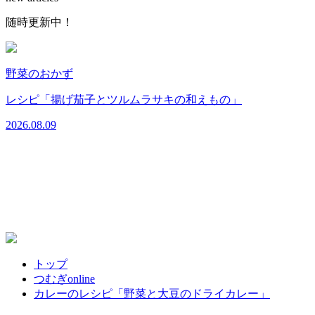
随時更新中！
野菜のおかず
2
レシピ「揚げ茄子とツルムラサキの和えもの」
2026.08.09
トップ
つむぎonline
カレーのレシピ「野菜と大豆のドライカレー」