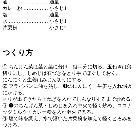
油 …………………… 適量
カレー粉 …………… 小さじ1
塩 …………………… 適量
水 …………………… 小さじ1
片栗粉 ……………… 小さじ2
つくり方
① ちんげん菜は茎と葉に分け、縦半分に切る。玉ねぎは薄
切りにし、しめじは石づきをとり手でほぐしておく。
にんにくと生姜はみじん切りにする。
② フライパンに油を熱し、❶のにんにく・生姜を入れ弱火
にかける。
香りが出てきたら玉ねぎを入れてしんなりするまで炒める。
③ ❶のちんげん菜・しめじを入れ中火で軽く炒め、ココナ
ッツミルク・カレー粉を入れ弱火で煮る。
④ 塩で味を調え、水で溶いた片栗粉を加えて軽くとろみを
つける。