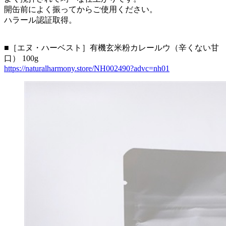
開缶前によく振ってからご使用ください。
ハラール認証取得。
■［エヌ・ハーベスト］有機玄米粉カレールウ（辛くない甘
口） 100g
https://naturalharmony.store/NH002490?advc=nh01