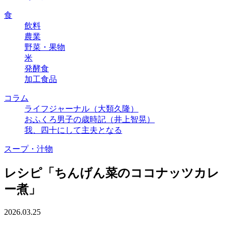
食
飲料
農業
野菜・果物
米
発酵食
加工食品
コラム
ライフジャーナル（大類久隆）
おふくろ男子の歳時記（井上智晃）
我、四十にして主夫となる
スープ・汁物
レシピ「ちんげん菜のココナッツカレ
ー煮」
2026.03.25