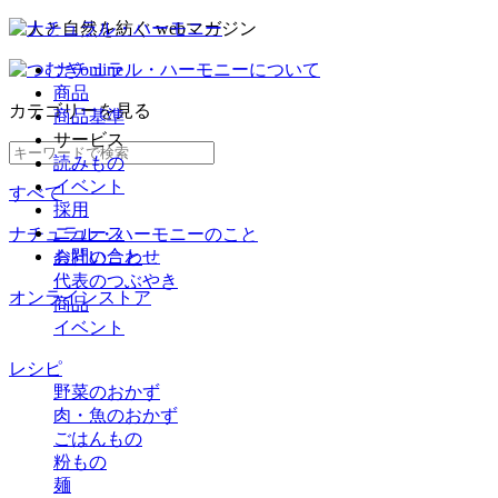
ナチュラル・ハーモニーについて
商品
カテゴリー
を見る
商品基準
サービス
読みもの
イベント
すべて
採用
ニュース
ナチュラル・ハーモニーのこと
お問い合わせ
会社のこと
代表のつぶやき
オンラインストア
商品
イベント
レシピ
野菜のおかず
肉・魚のおかず
ごはんもの
粉もの
麺