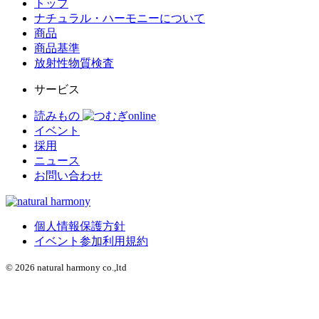
トップ
ナチュラル・ハーモニーについて
商品
商品基準
放射性物質検査
サービス
読みもの
イベント
採用
ニュース
お問い合わせ
個人情報保護方針
イベント参加利用規約
© 2026 natural harmony co.,ltd