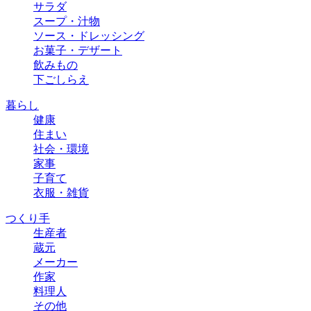
サラダ
スープ・汁物
ソース・ドレッシング
お菓子・デザート
飲みもの
下ごしらえ
暮らし
健康
住まい
社会・環境
家事
子育て
衣服・雑貨
つくり手
生産者
蔵元
メーカー
作家
料理人
その他