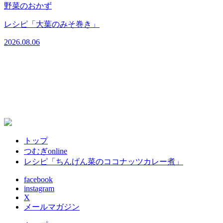
野菜のおかず
レシピ「大葉のみそ巻き」
2026.08.06
2
トップ
つむぎonline
レシピ「ちんげん菜のココナッツカレー煮」
facebook
instagram
X
メールマガジン