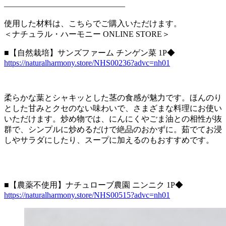
———————————————
使用した材料は、こちらでご購入いただけます。
＜ナチュラル・ハーモニー ONLINE STORE＞
■【自然栽培】サンズファーム チンゲン菜 1P◆
https://naturalharmony.store/NHS00236?advc=nh01
柔らかな葉とシャキッとした茎の食感が魅力です。ほんのり
とした甘みとクセのない味わいで、さまざまな料理にお使い
いただけます。炒め物では、にんにくやごま油との相性が抜
群で、シンプルに炒めるだけで絶品のおかずに。茹でてお浸
しやサラダにしたり、スープに加えるのもおすすめです。
■【農薬不使用】ナチュローブ農園 ニンニク 1P◆
https://naturalharmony.store/NHS00515?advc=nh01