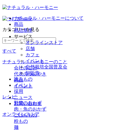
ナチュラル・ハーモニーについて
商品
カテゴリー
を見る
商品基準
サービス
オンラインストア
店舗
すべて
カフェ
イベント
ナチュラル・ハーモニーのこと
自然栽培全国普及会
会社のこと
卸販売
代表のつぶやき
読みもの
商品
イベント
イベント
採用
レシピ
ニュース
野菜のおかず
お問い合わせ
肉・魚のおかず
オンラインストア
ごはんもの
粉もの
麺