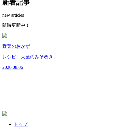
新着記事
new articles
随時更新中！
野菜のおかず
レシピ「大葉のみそ巻き」
2026.08.06
2
トップ