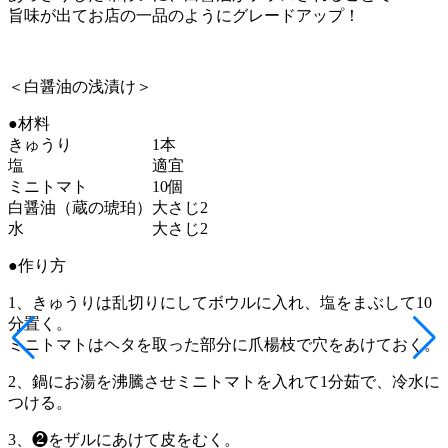
旨味が出てお店の一品のようにグレードアップ！
＜白醤油の浅漬け＞
●材料
きゅうり 1本
塩 適宜
ミニトマト 10個
白醤油（蔵の琥珀）大さじ2
水 大さじ2
●作り方
1、きゅうりは乱切りにしてボウルに入れ、塩をまぶして10
分置く。
ミニトマトはヘタを取った部分に爪楊枝で穴をあけておく。
2、鍋にお湯を沸騰させミニトマトを入れて1分茹で、冷水に
つける。
3、❷をザルにあけて皮をむく。