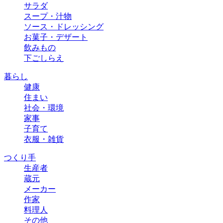
サラダ
スープ・汁物
ソース・ドレッシング
お菓子・デザート
飲みもの
下ごしらえ
暮らし
健康
住まい
社会・環境
家事
子育て
衣服・雑貨
つくり手
生産者
蔵元
メーカー
作家
料理人
その他