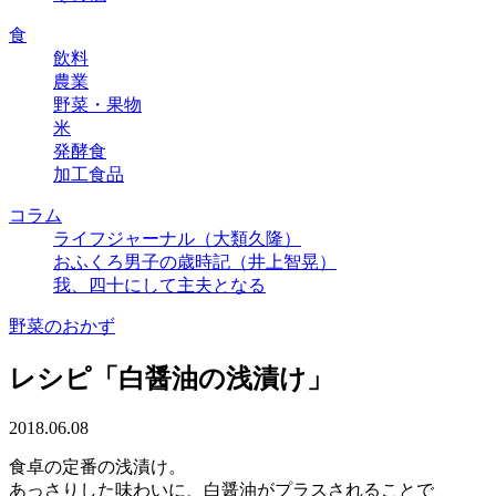
食
飲料
農業
野菜・果物
米
発酵食
加工食品
コラム
ライフジャーナル（大類久隆）
おふくろ男子の歳時記（井上智晃）
我、四十にして主夫となる
野菜のおかず
レシピ「白醤油の浅漬け」
2018.06.08
食卓の定番の浅漬け。
あっさりした味わいに、白醤油がプラスされることで