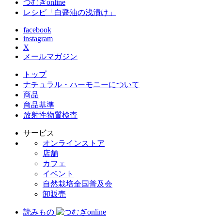
つむぎonline
レシピ「白醤油の浅漬け」
facebook
instagram
X
メールマガジン
トップ
ナチュラル・ハーモニーについて
商品
商品基準
放射性物質検査
サービス
オンラインストア
店舗
カフェ
イベント
自然栽培全国普及会
卸販売
読みもの