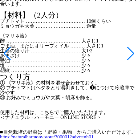
合います。
【材料】（2人分）
プチトマト ……………………………… 10個くらい
ミョウガや大葉 ………………………… 適量
《マリネ液》
酢 ……………………………………… 大さじ1
ごま油、またはオリーブオイル ……… 大さじ1
生姜の絞り汁 ………………………… 大1/2
あまざけ ……………………………… 少々
醤油 …………………………………… 少々
塩 ……………………………………… 少々
胡椒 …………………………………… 少々
つくり方
① 《マリネ液》の材料を混ぜ合わせておく。
② プチトマトはヘタをとり湯剥きして、❶につけて冷蔵庫で
冷やす
③ お好みでミョウガや大葉・胡麻を飾る。
————————————————————————
使用した材料は、こちらでご購入いただけます。
＜ナチュラル・ハーモニー ONLINE STORE＞
■自然栽培の野菜は「野菜・果物」からご購入いただけます。
https://naturalharmony.store/200001?advc=nh01