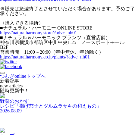
※販売は急遽終了とさせていただく場合があります。予めご了
承ください。
————————————————
〈購入できる場所〉
■ナチュラル・ハーモニー ONLINE STORE
https://naturalharmony.store/?advc=nh01
■ナチュラル＆ハーモニック プランツ（直営店舗）
神奈川県横浜市都筑区中川中央1-25 ノースポートモール
B2F
営業時間 11:00～20:00（年中無休、年始除く）
https://naturalharmony.co.jp/plants/?advc=nh01
つむぎonlineトップへ
新着記事
new articles
随
時
更
新
中
！
野菜のおかず
レシピ「揚げ茄子とツルムラサキの和えもの」
2026.08.09