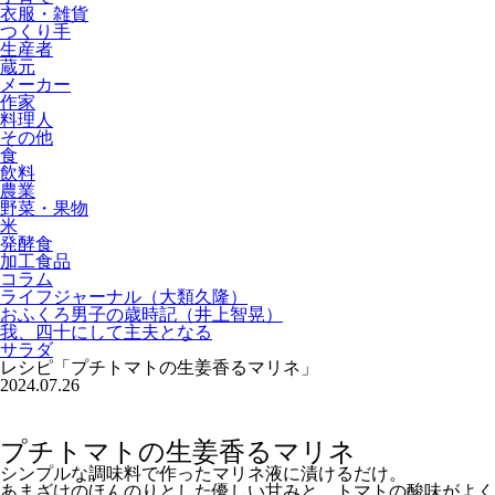
衣服・雑貨
つくり手
生産者
蔵元
メーカー
作家
料理人
その他
食
飲料
農業
野菜・果物
米
発酵食
加工食品
コラム
ライフジャーナル（大類久隆）
おふくろ男子の歳時記（井上智晃）
我、四十にして主夫となる
サラダ
レシピ「プチトマトの生姜香るマリネ」
2024.07.26
プチトマトの生姜香るマリネ
シンプルな調味料で作ったマリネ液に漬けるだけ。
あまざけのほんのりとした優しい甘みと、トマトの酸味がよく