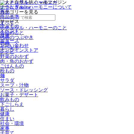
ナチュラル・ハーモニーについて
商品
カテゴリー
を見る
商品基準
サービス
すべて
読みもの
ナチュラル・ハーモニーのこと
イベント
会社のこと
採用
代表のつぶやき
ニュース
商品
お問い合わせ
イベント
オンラインストア
レシピ
野菜のおかず
肉・魚のおかず
ごはんもの
粉もの
麺
サラダ
スープ・汁物
ソース・ドレッシング
お菓子・デザート
飲みもの
下ごしらえ
暮らし
健康
住まい
社会・環境
家事
子育て