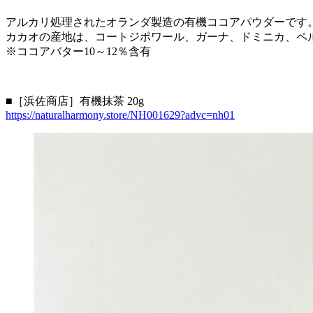
アルカリ処理されたオランダ製造の有機ココアパウダーです
カカオの産地は、コートジポワール、ガーナ、ドミニカ、ペ
※ココアバター10～12％含有
■［浜佐商店］有機抹茶 20g
https://naturalharmony.store/NH001629?advc=nh01