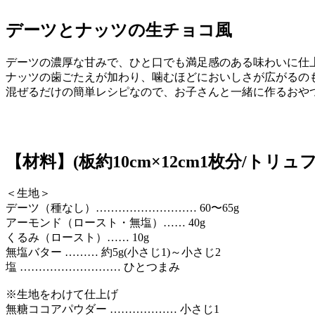
デーツとナッツの生チョコ風
デーツの濃厚な甘みで、ひと口でも満足感のある味わいに仕
ナッツの歯ごたえが加わり、噛むほどにおいしさが広がるの
混ぜるだけの簡単レシピなので、お子さんと一緒に作るおや
【材料】(板約10cm×12cm1枚分/トリュフ
＜生地＞
デーツ（種なし）……………………… 60〜65g
アーモンド（ロースト・無塩）…… 40g
くるみ（ロースト）…… 10g
無塩バター ……… 約5g(小さじ1)～小さじ2
塩 ……………………… ひとつまみ
※生地をわけて仕上げ
無糖ココアパウダー ……………… 小さじ1