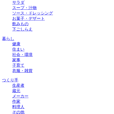
サラダ
スープ・汁物
ソース・ドレッシング
お菓子・デザート
飲みもの
下ごしらえ
暮らし
健康
住まい
社会・環境
家事
子育て
衣服・雑貨
つくり手
生産者
蔵元
メーカー
作家
料理人
その他