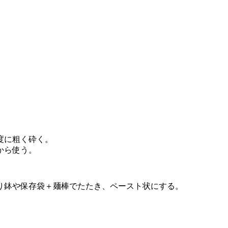
度に粗く砕く。
から使う。
り鉢や保存袋＋麺棒でたたき、ペースト状にする。