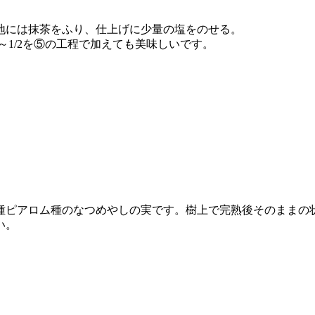
地には抹茶をふり、仕上げに少量の塩をのせる。
～1/2を⑤の工程で加えても美味しいです。
種ピアロム種のなつめやしの実です。樹上で完熟後そのままの
い。