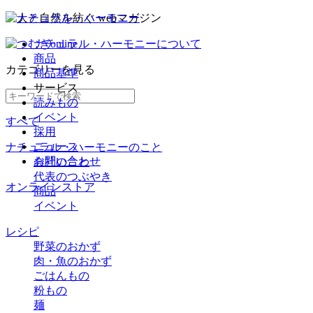
ナチュラル・ハーモニーについて
商品
カテゴリー
を見る
商品基準
サービス
読みもの
イベント
すべて
採用
ニュース
ナチュラル・ハーモニーのこと
お問い合わせ
会社のこと
代表のつぶやき
オンラインストア
商品
イベント
レシピ
野菜のおかず
肉・魚のおかず
ごはんもの
粉もの
麺