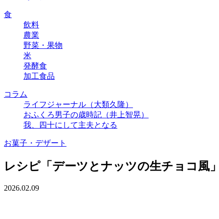
食
飲料
農業
野菜・果物
米
発酵食
加工食品
コラム
ライフジャーナル（大類久隆）
おふくろ男子の歳時記（井上智晃）
我、四十にして主夫となる
お菓子・デザート
レシピ「デーツとナッツの生チョコ風
2026.02.09