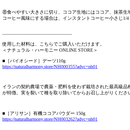
⑧食べやすい大きさに切り、ココア生地にはココア、抹茶生
コーヒー風味にする場合は、インスタントコーヒー小さじ1/4
———————————————
使用した材料は、こちらでご購入いただけます。
＜ナチュラル・ハーモニー ONLINE STORE＞
■［バイオシード］デーツ110g
https://naturalharmony.store/NH000355?advc=nh01
イランの契約農場で農薬・肥料を使わず栽培された最高級品
が特徴。実を裂いて種を取り除いてからお召し上がりくださ
■［アリサン］有機ココアパウダー 150g
https://naturalharmony.store/NH003262?advc=nh01