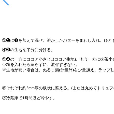
③❷に❶を加えて混ぜ、溶かしたバターをまわし入れ、ひと
④❸の生地を半分に分ける。
⑤❹の一方にココア小さじ1(ココア生地)、もう一方に抹茶小さ
※粉を入れたら練らずに、混ぜすぎない。
※生地が硬い場合は、ぬるま湯(分量外)を少量加え、ラップし
⑥それぞれ約5mm厚の板状に整える。(または丸めてトリュフ
⑦冷蔵庫で1時間ほど冷やす。