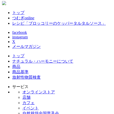
トップ
つむぎonline
レシピ「ブロッコリーのケッパータルタルソース」
facebook
instagram
X
メールマガジン
トップ
ナチュラル・ハーモニーについて
商品
商品基準
放射性物質検査
サービス
オンラインストア
店舗
カフェ
イベント
自然栽培全国普及会