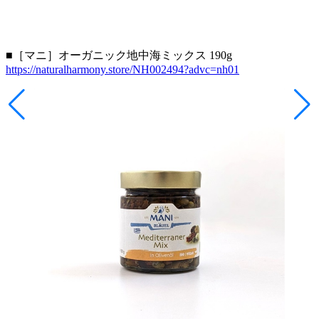
■［マニ］オーガニック地中海ミックス 190g
https://naturalharmony.store/NH002494?advc=nh01