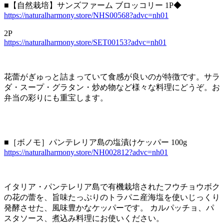
■【自然栽培】サンズファーム ブロッコリー 1P◆
https://naturalharmony.store/NHS00568?advc=nh01
2P
https://naturalharmony.store/SET00153?advc=nh01
花蕾がぎゅっと詰まっていて食感が良いのが特徴です。サラ
ダ・スープ・グラタン・炒め物など様々な料理にどうぞ。お
弁当の彩りにも重宝します。
■［ボノモ］パンテレリア島の塩漬けケッパー 100g
https://naturalharmony.store/NH002812?advc=nh01
イタリア・パンテレリア島で有機栽培されたフウチョウボク
の花の蕾を、旨味たっぷりのトラパニ産海塩を使いじっくり
発酵させた、風味豊かなケッパーです。 カルパッチョ、パ
スタソース、煮込み料理にお使いください。