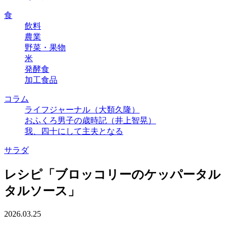
食
飲料
農業
野菜・果物
米
発酵食
加工食品
コラム
ライフジャーナル（大類久隆）
おふくろ男子の歳時記（井上智晃）
我、四十にして主夫となる
サラダ
レシピ「ブロッコリーのケッパータル
タルソース」
2026.03.25