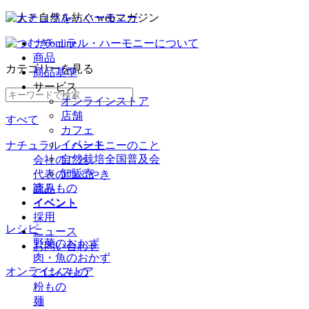
ナチュラル・ハーモニーについて
商品
カテゴリー
を見る
商品基準
サービス
オンラインストア
店舗
すべて
カフェ
イベント
ナチュラル・ハーモニーのこと
自然栽培全国普及会
会社のこと
卸販売
代表のつぶやき
読みもの
商品
イベント
イベント
採用
レシピ
ニュース
野菜のおかず
お問い合わせ
肉・魚のおかず
オンラインストア
ごはんもの
粉もの
麺