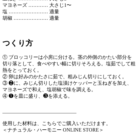
マヨネーズ ………… 大さじ1〜
塩 …………………… 適量
胡椒 ………………… 適量
つくり方
① ブロッコリーは小房に分ける。茎の外側のかたい部分を
切り落として、食べやすい幅に切りそろえる。塩茹でして粗
熱をとっておく。
② 卵は好みのかたさに茹で、粗みじん切りにしておく。
③ ❷に、みじん切りした塩漬けケッパーと玉ねぎを加え、
マヨネーズで和え、塩胡椒で味を調える。
④ ❶を皿に盛り、❸を添える。
———————————————
使用した材料は、こちらでご購入いただけます。
＜ナチュラル・ハーモニー ONLINE STORE＞