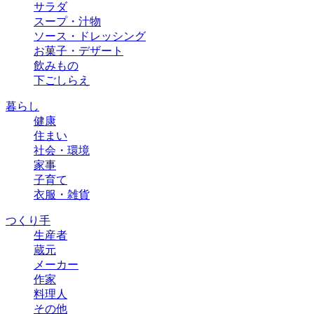
サラダ
スープ・汁物
ソース・ドレッシング
お菓子・デザート
飲みもの
下ごしらえ
暮らし
健康
住まい
社会・環境
家事
子育て
衣服・雑貨
つくり手
生産者
蔵元
メーカー
作家
料理人
その他