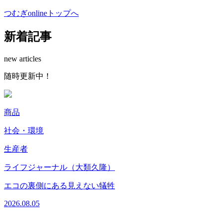
つむぎonlineトップへ
新着記事
new articles
随時更新中！
商品
社会・環境
生産者
2
ライフジャーナル（大類久隆）
エコの裏側にある見えない犠牲
2026.08.05