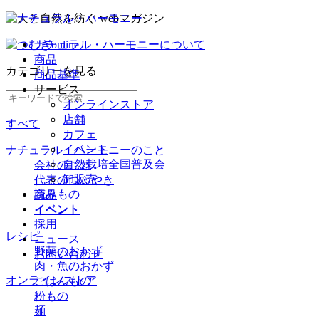
ナチュラル・ハーモニーについて
商品
カテゴリー
を見る
商品基準
サービス
オンラインストア
店舗
すべて
カフェ
イベント
ナチュラル・ハーモニーのこと
自然栽培全国普及会
会社のこと
卸販売
代表のつぶやき
読みもの
商品
イベント
イベント
採用
レシピ
ニュース
野菜のおかず
お問い合わせ
肉・魚のおかず
オンラインストア
ごはんもの
粉もの
麺