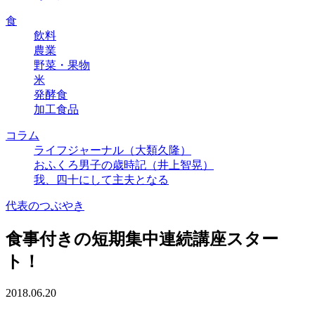
食
飲料
農業
野菜・果物
米
発酵食
加工食品
コラム
ライフジャーナル（大類久隆）
おふくろ男子の歳時記（井上智晃）
我、四十にして主夫となる
代表のつぶやき
食事付きの短期集中連続講座スター
ト！
2018.06.20