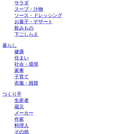
サラダ
スープ・汁物
ソース・ドレッシング
お菓子・デザート
飲みもの
下ごしらえ
暮らし
健康
住まい
社会・環境
家事
子育て
衣服・雑貨
つくり手
生産者
蔵元
メーカー
作家
料理人
その他