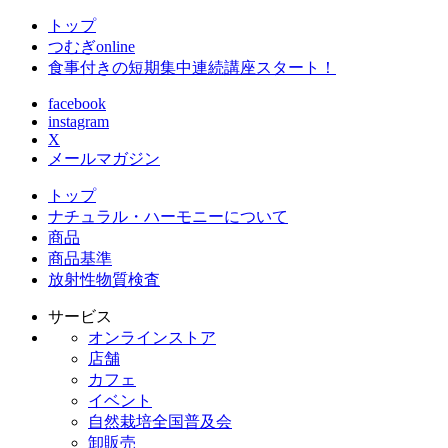
トップ
つむぎonline
食事付きの短期集中連続講座スタート！
facebook
instagram
X
メールマガジン
トップ
ナチュラル・ハーモニーについて
商品
商品基準
放射性物質検査
サービス
オンラインストア
店舗
カフェ
イベント
自然栽培全国普及会
卸販売