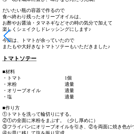
だいたい瓶の容器で作るので
食べ終わり残ったオリーブオイルは、
お酢やお醤油・タマネギなどその時の気分で加えて
楽しくシェイクしドレッシングにします♪
今回は、トマトが余っていたので
またもや大好きなトマトソテーもいただきました♪
トマトソテー
■材料
・トマト 1個
・米粉 適量
・オリーブオイル 適量
・塩 適量
■作り方
①トマトを洗って輪切りにする。
②①の全面に米粉をまぶす。（少し厚めに）
③フライパンにオリーブオイルを引き、②を両面に焼き色が
④お皿に移して塩を振り完成。