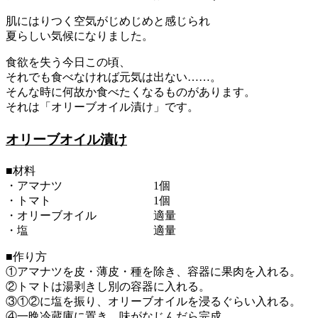
肌にはりつく空気がじめじめと感じられ
夏らしい気候になりました。
食欲を失う今日この頃、
それでも食べなければ元気は出ない……。
そんな時に何故か食べたくなるものがあります。
それは「オリーブオイル漬け」です。
オリーブオイル漬け
■材料
・アマナツ 1個
・トマト 1個
・オリーブオイル 適量
・塩 適量
■作り方
①アマナツを皮・薄皮・種を除き、容器に果肉を入れる。
②トマトは湯剥きし別の容器に入れる。
③①②に塩を振り、オリーブオイルを浸るぐらい入れる。
④一晩冷蔵庫に置き、味がなじんだら完成。