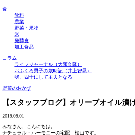
食
飲料
農業
野菜・果物
米
発酵食
加工食品
コラム
ライフジャーナル（大類久隆）
おふくろ男子の歳時記（井上智晃）
我、四十にして主夫となる
野菜のおかず
【スタッフブログ】オリーブオイル漬
2018.08.01
みなさん、こんにちは。
ナチュラル・ハーモニーの宅配 松山です。