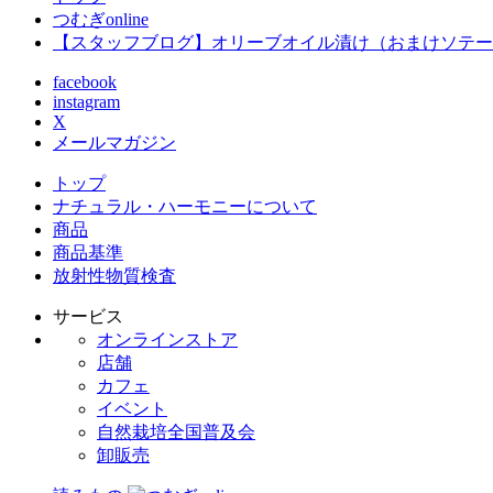
つむぎonline
【スタッフブログ】オリーブオイル漬け（おまけソテー
facebook
instagram
X
メールマガジン
トップ
ナチュラル・ハーモニーについて
商品
商品基準
放射性物質検査
サービス
オンラインストア
店舗
カフェ
イベント
自然栽培全国普及会
卸販売