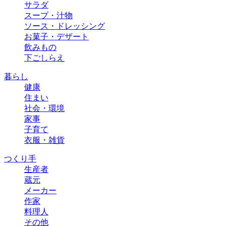
サラダ
スープ・汁物
ソース・ドレッシング
お菓子・デザート
飲みもの
下ごしらえ
暮らし
健康
住まい
社会・環境
家事
子育て
衣服・雑貨
つくり手
生産者
蔵元
メーカー
作家
料理人
その他