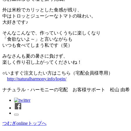
外は米粉でカリッとした食感が残り、
中はトロッとジューシーなトマトの味わい。
大好きです♪
そんなこんなで、作っていくうちに楽しくなり
「食欲ないよ～」と言いながらも
いつも食べてしまう私です（笑）
みなさんも夏の暑さに負けず、
楽しく作り召し上がってくださいね！
○いますぐ注文したい方はこちら（宅配会員様専用）
http://naturalharmony.info/login/
ナチュラル・ハーモニーの宅配 お客様サポート 松山 由希
つむぎonlineトップへ