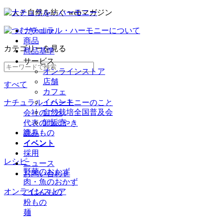
ナチュラル・ハーモニーについて
商品
カテゴリー
を見る
商品基準
サービス
オンラインストア
店舗
すべて
カフェ
イベント
ナチュラル・ハーモニーのこと
自然栽培全国普及会
会社のこと
卸販売
代表のつぶやき
読みもの
商品
イベント
イベント
採用
レシピ
ニュース
野菜のおかず
お問い合わせ
肉・魚のおかず
オンラインストア
ごはんもの
粉もの
麺