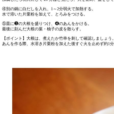
④別の鍋に白だしを入れ、1～2分弱火で加熱する。
水で溶いた片栗粉を加えて、とろみをつける。
⑤皿に❸の大根を盛りつけ、❹のあんをかける。
最後に刻んだ大根の葉・柚子の皮を散らす。
【ポイント】大根は、煮えたか竹串を刺して確認しましょう
あんを作る際、水溶き片栗粉を加えた後すぐ火を止めず約1