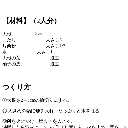
【材料】（2人分）
大根 ………… 1/4本
白だし ……………… 大さじ3
片栗粉 ……………… 大さじ1/2
水 ……………… 大さじ1
大根の葉 ……………… 適宜
柚子の皮 ……………… 適宜
つくり方
①大根を2～3cmの輪切りにする。
② 大きめの鍋に❶を入れ、たっぷりと水をはる。
③❷を火にかけ、塩少々を入れる。
沸騰したら弱火にして 20 分ほど煮たら、火を止め、蓋をして 