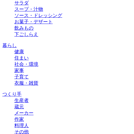
サラダ
スープ・汁物
ソース・ドレッシング
お菓子・デザート
飲みもの
下ごしらえ
暮らし
健康
住まい
社会・環境
家事
子育て
衣服・雑貨
つくり手
生産者
蔵元
メーカー
作家
料理人
その他