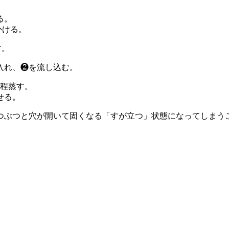
る。
かける。
す。
入れ、❷を流し込む。
分程蒸す。
せる。
つぶつと穴が開いて固くなる「すが立つ」状態になってしまう