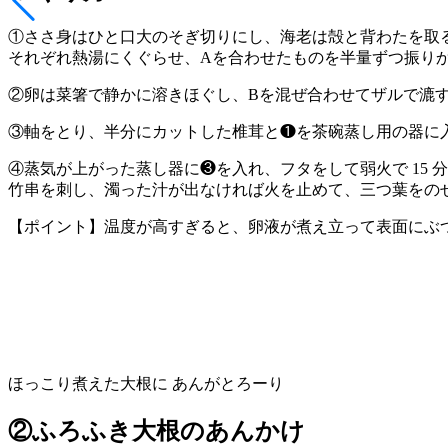
①ささ身はひと口大のそぎ切りにし、海老は殻と背わたを取
それぞれ熱湯にくぐらせ、Aを合わせたものを半量ずつ振り
②卵は菜箸で静かに溶きほぐし、Bを混ぜ合わせてザルで漉
③軸をとり、半分にカットした椎茸と❶を茶碗蒸し用の器に
④蒸気が上がった蒸し器に❸を入れ、フタをして弱火で 15 
竹串を刺し、濁った汁が出なければ火を止めて、三つ葉をの
【ポイント】温度が高すぎると、卵液が煮え立って表面にぶ
ほっこり煮えた大根に あんがとろーり
②ふろふき大根のあんかけ