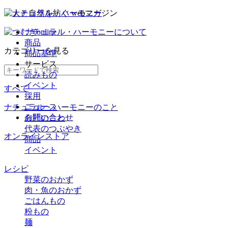
ナチュラル・ハーモニーについて
商品
カテゴリー
を見る
商品基準
サービス
読みもの
イベント
すべて
採用
ニュース
ナチュラル・ハーモニーのこと
お問い合わせ
会社のこと
代表のつぶやき
オンラインストア
商品
イベント
レシピ
野菜のおかず
肉・魚のおかず
ごはんもの
粉もの
麺