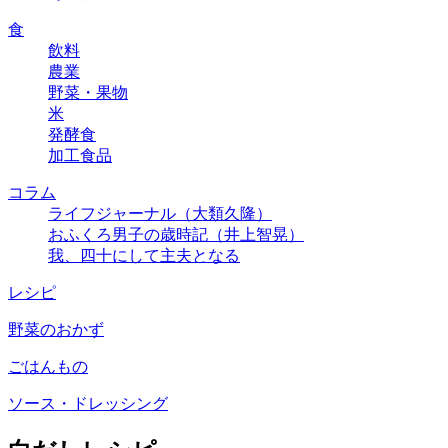
食
飲料
農業
野菜・果物
米
発酵食
加工食品
コラム
ライフジャーナル（大類久隆）
おふくろ男子の歳時記（井上智晃）
我、四十にして主夫となる
レシピ
野菜のおかず
ごはんもの
ソース・ドレッシング