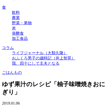
食
飲料
農業
野菜・果物
米
発酵食
加工食品
コラム
ライフジャーナル（大類久隆）
おふくろ男子の歳時記（井上智晃）
我、四十にして主夫となる
ごはんもの
ゆず果汁のレシピ「柚子味噌焼きおに
ぎり」
2019.01.06