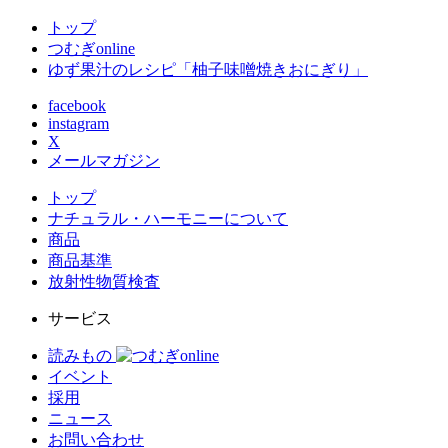
トップ
つむぎonline
ゆず果汁のレシピ「柚子味噌焼きおにぎり」
facebook
instagram
X
メールマガジン
トップ
ナチュラル・ハーモニーについて
商品
商品基準
放射性物質検査
サービス
読みもの
イベント
採用
ニュース
お問い合わせ