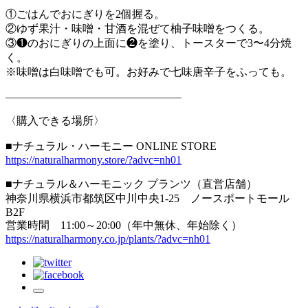
①ごはんでおにぎりを2個握る。
②ゆず果汁・味噌・甘酒を混ぜて柚子味噌をつくる。
③❶のおにぎりの上面に❷を塗り、トースターで3〜4分焼
く。
※味噌は白味噌でも可。お好みで七味唐辛子をふっても。
————————————————
〈購入できる場所〉
■ナチュラル・ハーモニー ONLINE STORE
https://naturalharmony.store/?advc=nh01
■ナチュラル＆ハーモニック プランツ（直営店舗）
神奈川県横浜市都筑区中川中央1-25 ノースポートモール
B2F
営業時間 11:00～20:00（年中無休、年始除く）
https://naturalharmony.co.jp/plants/?advc=nh01