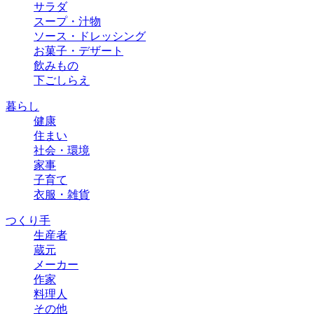
サラダ
スープ・汁物
ソース・ドレッシング
お菓子・デザート
飲みもの
下ごしらえ
暮らし
健康
住まい
社会・環境
家事
子育て
衣服・雑貨
つくり手
生産者
蔵元
メーカー
作家
料理人
その他