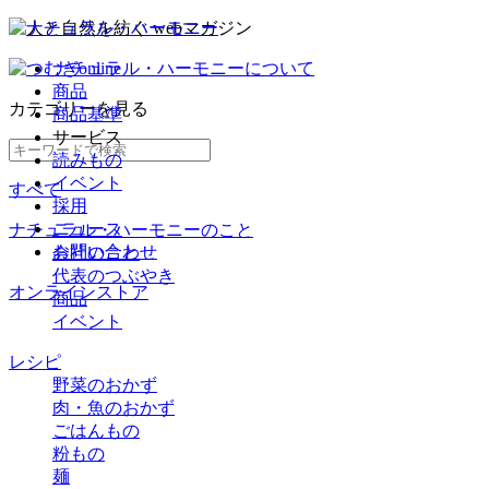
ナチュラル・ハーモニーについて
商品
カテゴリー
を見る
商品基準
サービス
読みもの
イベント
すべて
採用
ニュース
ナチュラル・ハーモニーのこと
お問い合わせ
会社のこと
代表のつぶやき
オンラインストア
商品
イベント
レシピ
野菜のおかず
肉・魚のおかず
ごはんもの
粉もの
麺