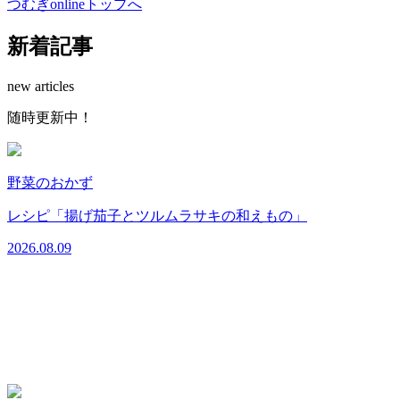
つむぎonlineトップへ
新着記事
new articles
随
時
更
新
中
！
野菜のおかず
2
レシピ「揚げ茄子とツルムラサキの和えもの」
2026.08.09