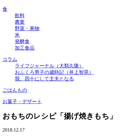
食
飲料
農業
野菜・果物
米
発酵食
加工食品
コラム
ライフジャーナル（大類久隆）
おふくろ男子の歳時記（井上智晃）
我、四十にして主夫となる
ごはんもの
お菓子・デザート
おもちのレシピ「揚げ焼きもち」
2018.12.17