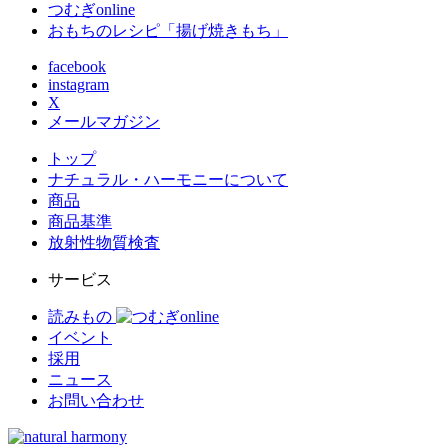
つむぎonline
おもちのレシピ「揚げ焼きもち」
facebook
instagram
X
メールマガジン
トップ
ナチュラル・ハーモニーについて
商品
商品基準
放射性物質検査
サービス
読みもの
イベント
採用
ニュース
お問い合わせ