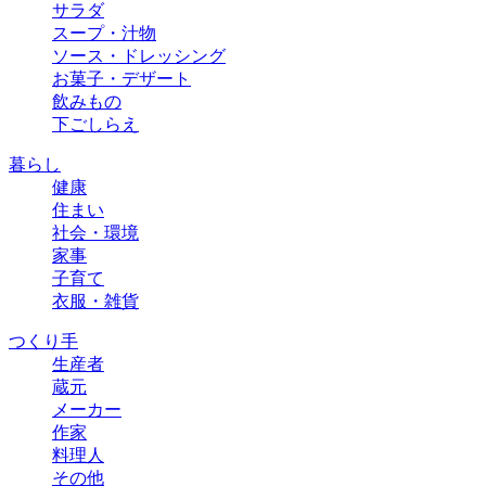
サラダ
スープ・汁物
ソース・ドレッシング
お菓子・デザート
飲みもの
下ごしらえ
暮らし
健康
住まい
社会・環境
家事
子育て
衣服・雑貨
つくり手
生産者
蔵元
メーカー
作家
料理人
その他