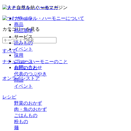
ナチュラル・ハーモニーについて
商品
カテゴリー
を見る
商品基準
サービス
読みもの
イベント
すべて
採用
ニュース
ナチュラル・ハーモニーのこと
お問い合わせ
会社のこと
代表のつぶやき
オンラインストア
商品
イベント
レシピ
野菜のおかず
肉・魚のおかず
ごはんもの
粉もの
麺