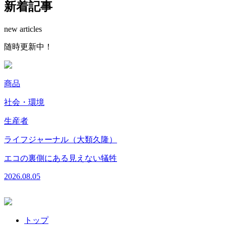
新着記事
new articles
随
時
更
新
中
！
商品
社会・環境
生産者
2
ライフジャーナル（大類久隆）
エコの裏側にある見えない犠牲
2026.08.05
トップ