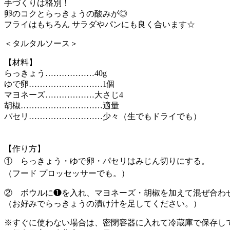
手づくりは格別！
卵のコクとらっきょうの酸みが◎
フライはもちろん サラダやパンにも良く合います☆
＜タルタルソース＞
【材料】
らっきょう………………40g
ゆで卵………………………1個
マヨネーズ………………大さじ4
胡椒…………………………適量
パセリ………………………少々（生でもドライでも）
【作り方】
① らっきょう・ゆで卵・パセリはみじん切りにする。
（フード プロッセッサーでも。）
② ボウルに❶を入れ、マヨネーズ・胡椒を加えて混ぜ合わ
（お好みでらっきょうの漬け汁を足してください。）
※すぐに使わない場合は、密閉容器に入れて冷蔵庫で保存し