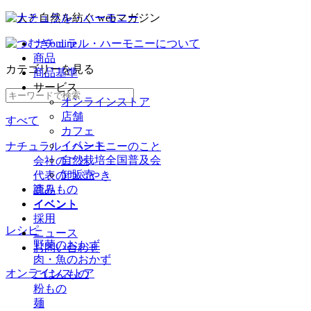
ナチュラル・ハーモニーについて
商品
カテゴリー
を見る
商品基準
サービス
オンラインストア
店舗
すべて
カフェ
イベント
ナチュラル・ハーモニーのこと
自然栽培全国普及会
会社のこと
卸販売
代表のつぶやき
読みもの
商品
イベント
イベント
採用
レシピ
ニュース
野菜のおかず
お問い合わせ
肉・魚のおかず
オンラインストア
ごはんもの
粉もの
麺