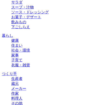
サラダ
スープ・汁物
ソース・ドレッシング
お菓子・デザート
飲みもの
下ごしらえ
暮らし
健康
住まい
社会・環境
家事
子育て
衣服・雑貨
つくり手
生産者
蔵元
メーカー
作家
料理人
その他