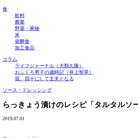
食
飲料
農業
野菜・果物
米
発酵食
加工食品
コラム
ライフジャーナル（大類久隆）
おふくろ男子の歳時記（井上智晃）
我、四十にして主夫となる
ソース・ドレッシング
らっきょう漬けのレシピ「タルタルソ
2019.07.01